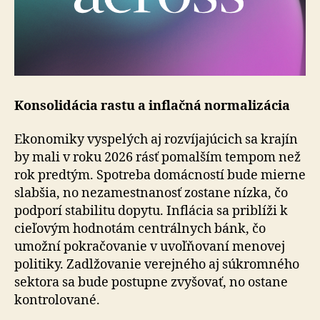
Konsolidácia rastu a inflačná normalizácia
Ekonomiky vyspelých aj rozvíjajúcich sa krajín
by mali v roku 2026 rásť pomalším tempom než
rok predtým. Spo­tre­ba domácností bude mierne
slabšia, no ne­za­mes­tna­nosť zostane nízka, čo
podporí stabilitu dopytu. Inflácia sa priblíži k
cieľovým hodnotám centrálnych bánk, čo
umož­ní pokračovanie v uvoľňovaní menovej
politiky. Zadl­žo­va­nie verejného aj súkromného
sektora sa bude postupne zvyšovať, no ostane
kontrolované.