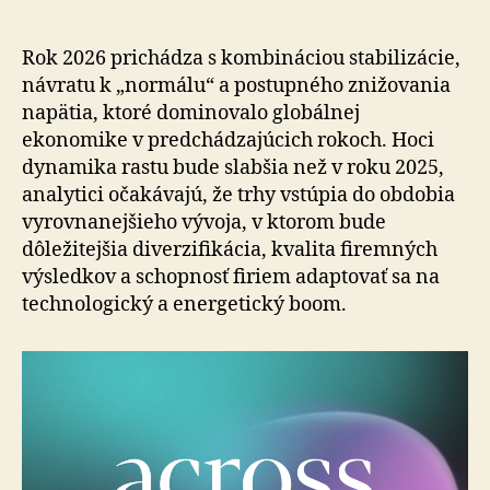
príležitos
a
na
Rok 2026 prichádza s kombináciou stabilizácie,
čo
návratu k „normálu“ a postupného znižovania
si
napätia, ktoré do­mi­no­va­lo globálnej
dať
ekonomike v predchádzajúcich rokoch. Hoci
pozor
dynamika rastu bude slabšia než v roku 2025,
v roku
ana­ly­ti­ci očakávajú, že trhy vstúpia do obdobia
2026?
vy­rov­na­nej­šie­ho vývoja, v ktorom bude
dôležitejšia diverzifikácia, kva­li­ta firemných
výsledkov a schopnosť firiem adaptovať sa na
technologický a energetický boom.