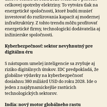
celkovej spotreby elektriny. To vytvára tlak na
ener­ge­tic­ké spoločnosti, ktoré budú musieť
investovať do rozširovania kapacít aj modernej
infraštruktúry. Z tohto trendu môžu profitovať
ener­ge­tic­ké firmy, technologickí dodávatelia aj
inžinierske spo­loč­nos­ti.
Kyberbezpečnosť: sektor nevyhnutný pre
digitálnu éru
S nástupom umelej inteligencie sa zvyšuje aj
riziko di­gi­tál­nych útokov. IDC predpokladá, že
globálne výdavky na kyberbezpečnosť
dosiahnu 380 miliárd USD do roku 2028. Ide o
jeden z najdynamickejšie rastúcich
technologických sektorov.
India: nový motor globálneho rastu