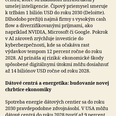
umelej inteligencie. Čipový priemysel smeruje
k tržbám 1 bilión USD do roku 2030 (Deloitte).
Dlhodobo prežijú najmä firmy s vysokým cash
flow a diverzifikovanými príjmami, ako
napríklad NVIDIA, Microsoft či Google. Pokrok
v AI zároveň zrých­ľu­je investície do
kyberbezpečnosti, kde sa očakáva rast
výdavkov tempom 12 percent ročne do roku
2028. AI pri­ná­ša aj riziká: ekonomické škody
spôsobené digitálnymi útokmi môžu dosiahnuť
až 14 biliónov USD ročne od roku 2028.
Dátové centrá a energetika: budovanie novej
chrbtice ekonomiky
Spotreba energie dátových centier sa do roku
2030 prav­de­po­dob­ne zdvojnásobí. V USA môžu
dátové centrá do roku 2028 tvoriť až 9 percent