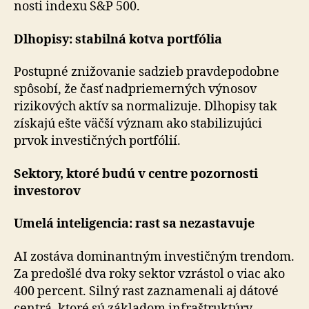
nos­ti indexu S&P 500.
Dlhopisy: stabilná kotva portfólia
Postupné znižovanie sadzieb pravdepodobne
spôsobí, že časť nadpriemerných výnosov
rizikových aktív sa nor­ma­li­zu­je. Dlhopisy tak
získajú ešte väčší význam ako sta­bi­li­zu­jú­ci
prvok investičných portfólií.
Sektory, ktoré budú v centre pozornosti
investorov
Umelá inteligencia: rast sa nezastavuje
AI zostáva dominantným investičným trendom.
Za pre­doš­lé dva roky sektor vzrástol o viac ako
400 percent. Silný rast zaznamenali aj dátové
centrá, ktoré sú základom infraštruktúry