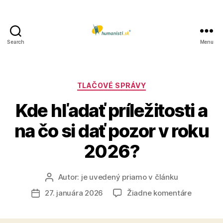
Search
Menu
Humanisti.sk
Kategórie
TLAČOVÉ SPRÁVY
Kde hľadať príležitosti a
na čo si dať pozor v roku
2026?
Autor:
je uvedený priamo v článku
Autor
článku
na
27. januára 2026
Žiadne komentáre
Dátum
Kde
článku
hľadať