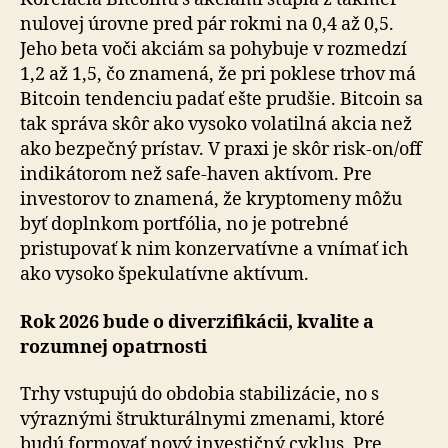
nulovej úrovne pred pár rokmi na 0,4 až 0,5.
Jeho beta voči akciám sa pohybuje v rozmedzí
1,2 až 1,5, čo znamená, že pri poklese trhov má
Bitcoin tendenciu padať ešte prudšie. Bitcoin sa
tak správa skôr ako vysoko volatilná akcia než
ako bezpečný prístav. V praxi je skôr risk-on/off
indikátorom než safe-haven aktívom. Pre
investorov to znamená, že kryptomeny môžu
byť doplnkom portfólia, no je potrebné
pristupovať k nim konzervatívne a vnímať ich
ako vysoko špekulatívne aktívum.
Rok 2026 bude o diverzifikácii, kvalite a
rozumnej opatrnosti
Trhy vstupujú do obdobia stabilizácie, no s
výraznými štrukturálnymi zmenami, ktoré
budú formovať nový investičný cyklus. Pre