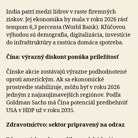
India patrí medzi lídrov v raste firemných
ziskov. Jej eko­no­mi­ka by mala v roku 2026 rásť
tempom 6,3 percenta (World Bank). Kľúčovou
výhodou sú demografia, di­gi­ta­li­zá­cia, investície
do infraštruktúry a rastúca domáca spotreba.
Čína: výrazný diskont ponúka príležitosť
Čínske akcie zostávajú výrazne podhodnotené
oproti americkým. Ak sa ekonomické
prostredie stabilizuje, môžu byť v roku 2026
jedným z najzaujímavejších regiónov. Podľa
Goldman Sachs má Čína potenciál predbehnúť
USA v HDP už v roku 2035.
Zdravotníctvo: sektor pripravený na odraz