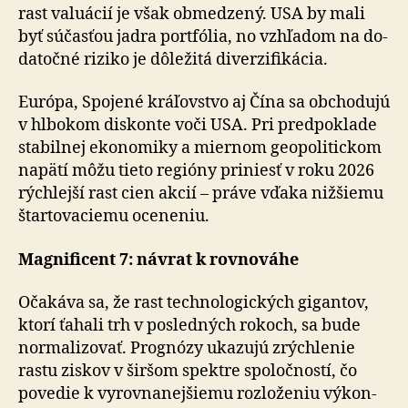
rast valuácií je však obmedzený. USA by mali
byť súčasťou jadra portfólia, no vzhľadom na do­
da­toč­né riziko je dôležitá diverzifikácia.
Európa, Spojené kráľovstvo aj Čína sa obchodujú
v hl­bo­kom diskonte voči USA. Pri predpoklade
stabilnej eko­no­mi­ky a miernom geopolitickom
napätí môžu tieto regióny priniesť v roku 2026
rýchlejší rast cien akcií – práve vďaka nižšiemu
štartovaciemu oceneniu.
Magnificent 7: návrat k rovnováhe
Očakáva sa, že rast technologických gigantov,
ktorí ťahali trh v posledných rokoch, sa bude
normalizovať. Prognózy ukazujú zrýchlenie
rastu ziskov v širšom spektre spo­loč­nos­tí, čo
povedie k vyrovnanejšiemu rozloženiu vý­kon­