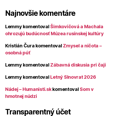
Najnovšie komentáre
Lemmy
komentoval
Šimkovičová a Machala
ohrozujú budúcnosť Múzea rusínskej kultúry
Kristián Čura
komentoval
Zmysel a ničota –
osobná púť
Lemmy
komentoval
Zábavná diskusia pri čaji
Lemmy
komentoval
Letný Slnovrat 2026
Nádej – Humanisti.sk
komentoval
Som v
hmotnej núdzi
Transparentný účet