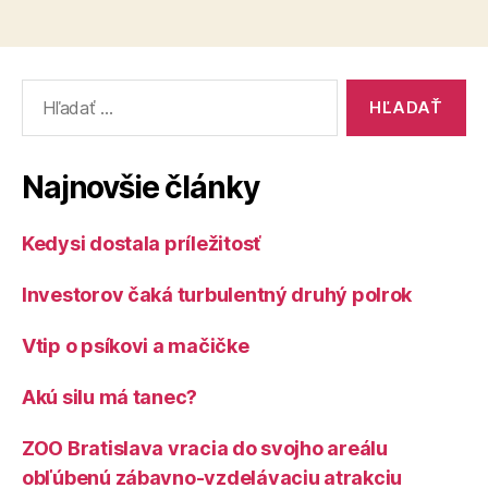
Vyhľadať:
Najnovšie články
Kedysi dostala príležitosť
Investorov čaká turbulentný druhý polrok
Vtip o psíkovi a mačičke
Akú silu má tanec?
ZOO Bratislava vracia do svojho areálu
obľúbenú zábavno-vzdelávaciu atrakciu