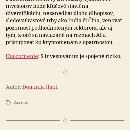
investorov bude kľúčové staviť na
diverzifikáciu, nezanedbať úlohu dlhopisov,
sledovať rastové trhy ako India či Čína, venovať
pozornosť pod­hod­no­te­ným sektorom, ale aj
tým, ktoré sú naviazané na roz­mach AI a
pristupovať ku kryptomenám s opatrnosťou.
Upozornenie
: S investovaním je spojené riziko.
Autor:
Dominik Hapl
.
Across
Značky