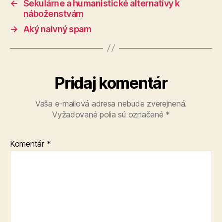
←
Sekulárne a humanistické alternatívy k
náboženstvám
→
Aký naivný spam
Pridaj komentár
Vaša e-mailová adresa nebude zverejnená.
Vyžadované polia sú označené
*
Komentár
*