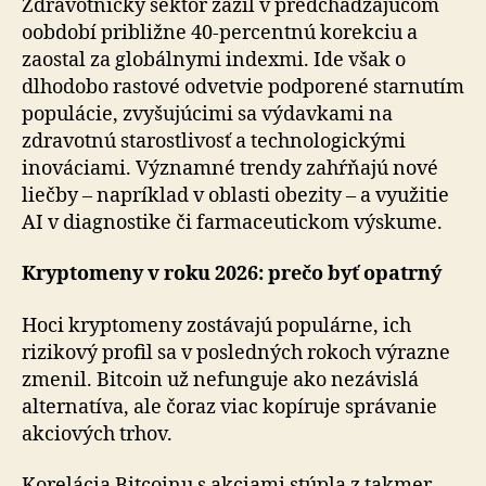
Zdravotnícky sektor zažil v predchádzajúcom
oobdobí približne 40-percentnú korekciu a
zaostal za globálnymi indexmi. Ide však o
dlhodobo rastové odvetvie podporené starnutím
populácie, zvyšujúcimi sa výdavkami na
zdravotnú starostlivosť a technologickými
inováciami. Významné trendy zahŕňajú nové
liečby – napríklad v oblasti obezity – a využitie
AI v diagnostike či far­ma­ce­u­tic­kom výskume.
Kryptomeny v roku 2026: prečo byť opatrný
Hoci kryptomeny zostávajú populárne, ich
rizikový profil sa v posledných rokoch výrazne
zmenil. Bitcoin už ne­fun­gu­je ako nezávislá
alternatíva, ale čoraz viac kopíruje správanie
akciových trhov.
Korelácia Bitcoinu s akciami stúpla z takmer