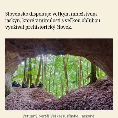
po
neandert
v
Slovensko disponuje veľkým množstvom
slovensk
jaskýň, ktoré v minulosti s veľkou obľubou
jaskynia
využíval prehistorický človek.
Vstupný portál Veľkej ružínskej jaskyne.