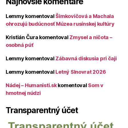
Najnovšie komentáre
Lemmy
komentoval
Šimkovičová a Machala
ohrozujú budúcnosť Múzea rusínskej kultúry
Kristián Čura
komentoval
Zmysel a ničota –
osobná púť
Lemmy
komentoval
Zábavná diskusia pri čaji
Lemmy
komentoval
Letný Slnovrat 2026
Nádej – Humanisti.sk
komentoval
Som v
hmotnej núdzi
Transparentný účet