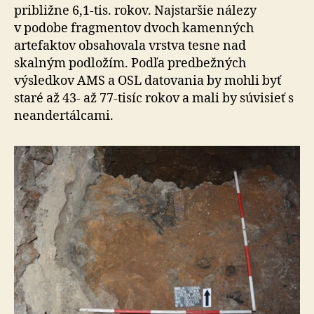
približne 6,1-tis. rokov. Najstaršie nálezy
v podobe fragmentov dvoch kamenných
artefaktov obsahovala vrstva tesne nad
skalným pod­lo­žím. Podľa predbežných
výsledkov AMS a OSL datovania by mohli byť
staré až 43- až 77-tisíc rokov a mali by sú­vi­sieť s
neandertálcami.