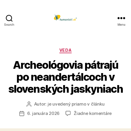
Search
Menu
Humanisti.sk
Kategórie
VEDA
Archeológovia pátrajú
po neandertálcoch v
slovenských jaskyniach
Autor:
je uvedený priamo v článku
Autor
článku
na
6. januára 2026
Žiadne komentáre
Dátum
Archeoló
článku
pátrajú