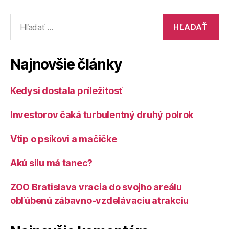
Vyhľadať:
Najnovšie články
Kedysi dostala príležitosť
Investorov čaká turbulentný druhý polrok
Vtip o psíkovi a mačičke
Akú silu má tanec?
ZOO Bratislava vracia do svojho areálu
obľúbenú zábavno-vzdelávaciu atrakciu