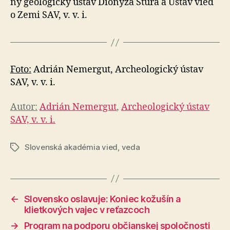
ny geologický ústav Dionýza Štúra a Ústav vied
o Zemi SAV, v. v. i.
Foto:
Adrián Nemergut, Archeologický ústav
SAV, v. v. i.
Autor:
Adrián Nemergut
,
Archeologický ústav
SAV, v. v. i.
Slovenská akadémia vied
,
veda
Značky
←
Slovensko oslavuje: Koniec kožušín a
klietkových vajec v reťazcoch
→
Program na podporu občianskej spoločnosti