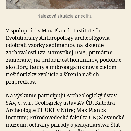
Nálezová situácia z neolitu.
V spolupráci s Max-Planck-Institute for
Evolutionary Anthropology archeológovia
odobrali vzorky sedimentov na zistenie
zachovalosti tzv. starovekej DNA, primárne
zameranej na prítomnosť hominínov, podobne
ako flóry, fauny a mikroorganizmov s cieľom
riešiť otázky evolúcie a šírenia našich
prapredkov.
Na výskume participujú Archeologický ústav
SAV, v. v. i.; Geologický ústav AV ČR; Katedra
Archeológie FF UKF v Nitre; Max-Planck-
institute; Prírodovedecká fakulta UK; Slovenské
múzeum ochrany prírody a jaskyniarstva; Štát­