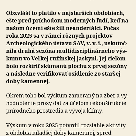
Obzvlášť to platilo v najstarších obdobiach,
ešte pred príchodom moderných ľudí, keď na
našom území ešte žili neandertálci. Počas
roka 2025 sa v rámci rôznych projektov
Archeologického ústavu SAV, v. v. i., us­ku­toč­
ni­la druhá sezóna mul­ti­dis­cip­li­nár­ne­ho výs­
ku­mu vo Veľkej ružínskej jaskyni. Jej cieľom
bolo rozšíriť skúmanú plochu z prvej sezóny
a následne verifikovať osídlenie zo staršej
doby kamennej.
Okrem toho bol výskum zameraný na zber a vy­
hod­no­te­nie proxy dát za účelom rekonštrukcie
prírodného pro­stre­dia a vývoja klímy.
Výskum v roku 2025 potvrdil rozsiahle aktivity
z obdobia mladšej doby kamennej, spred