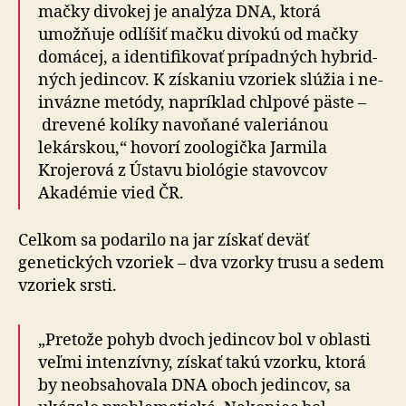
mačky di­vo­kej je analýza DNA, ktorá
umožňuje odlíšiť mačku di­vo­kú od mačky
domácej, a identifikovať prípadných hy­brid­
ných jedincov. K získaniu vzoriek slúžia i ne­
in­váz­ne metódy, napríklad chlpové päste –
drevené kolíky navoňané valeriánou
lekárskou,“ hovorí zoologička Jarmila
Krojerová z Ústavu biológie stavovcov
Akadémie vied ČR.
Celkom sa podarilo na jar získať deväť
genetických vzoriek – dva vzorky trusu a sedem
vzoriek srsti.
„Pretože pohyb dvoch jedincov bol v oblasti
veľmi intenzívny, získať takú vzorku, ktorá
by neobsahovala DNA oboch jedincov, sa