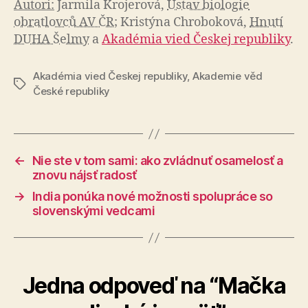
Autori:
Jarmila Krojerová,
Ústav biologie
obratlovců AV ČR
; Kristýna Chroboková,
Hnutí
DUHA Šelmy
a
Akadémia vied Českej republiky
.
Akadémia vied Českej republiky
,
Akademie věd
Značky
České republiky
←
Nie ste v tom sami: ako zvládnuť osamelosť a
znovu nájsť radosť
→
India ponúka nové možnosti spolupráce so
slovenskými vedcami
Jedna odpoveď na “Mačka