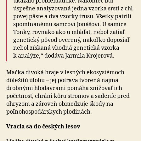
ukázalo problematické. Na­ko­niec bol
úspešne analyzovaná jedna vzorka srsti z chl­
po­vej päste a dva vzorky trusu. Všetky patrili
spo­mí­na­né­mu samcovi Jonášovi. U samice
Tonky, rovnako ako u mláďat, nebol zatiaľ
genetický pôvod overený, nakoľko doposiaľ
nebol získaná vhodná genetická vzorka
k ana­lý­ze,“ dodáva Jarmila Krojerová.
Mačka divoká hraje v lesných ekosystémoch
dôležitú úlohu – jej potrava tvorená najmä
drobnými hlodavcami pomáha znižovať ich
početnosť, chráni kôru stromov a sadeníc pred
ohryzom a zároveň obmedzuje škody na
poľnohospodárskych plodinách.
Vracia sa do českých lesov