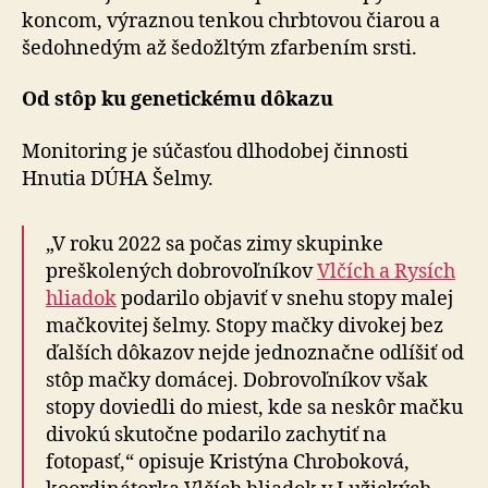
koncom, vý­raz­nou tenkou chrbtovou čiarou a
šedohnedým až šedožltým zfarbením srsti.
Od stôp ku genetickému dôkazu
Monitoring je súčasťou dlhodobej činnosti
Hnutia DÚHA Šelmy.
„V roku 2022 sa počas zimy skupinke
preškolených dobrovoľníkov
Vlčích a Rysích
hliadok
podarilo objaviť v snehu stopy malej
mačkovitej šelmy. Stopy mačky divokej bez
ďalších dôkazov nejde jednoznačne odlíšiť od
stôp mačky domácej. Dobrovoľníkov však
stopy doviedli do miest, kde sa neskôr mačku
divokú skutočne podarilo zachytiť na
fotopasť,“ opisuje Kristýna Chroboková,