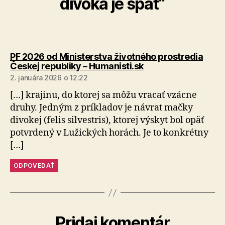
divoká je späť”
PF 2026 od Ministerstva životného prostredia
hovorí:
Českej republiky – Humanisti.sk
2. januára 2026 o 12:22
[…] krajinu, do ktorej sa môžu vracať vzácne
druhy. Jedným z príkladov je návrat mačky
divokej (felis silvestris), ktorej výskyt bol opäť
potvrdený v Lužických horách. Je to konkrétny
[…]
ODPOVEDAŤ
Pridaj komentár