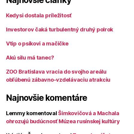
Najnovšie články
Kedysi dostala príležitosť
Investorov čaká turbulentný druhý polrok
Vtip o psíkovi a mačičke
Akú silu má tanec?
ZOO Bratislava vracia do svojho areálu
obľúbenú zábavno-vzdelávaciu atrakciu
Najnovšie komentáre
Lemmy
komentoval
Šimkovičová a Machala
ohrozujú budúcnosť Múzea rusínskej kultúry