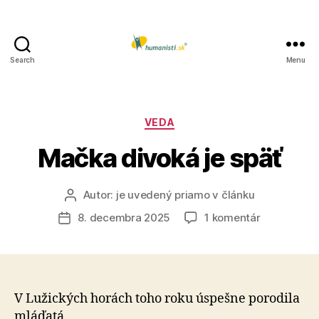
Search
Menu
Humanisti.sk
Kategórie
VEDA
Mačka divoká je späť
Autor:
je uvedený priamo v článku
Autor
článku
na
8. decembra 2025
1 komentár
Dátum
Mačka
článku
divoká
je
späť
V Lužických horách toho roku úspešne porodila
mláďatá.