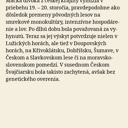
Mačka divoká z českej krajiny vymizla v
priebehu 19. – 20. storočia, pravdepodobne ako
dôsledok premeny pô­vod­ných lesov na
smrekové monokultúry, intenzívne hos­po­dá­re­
nie a lov. Po dlhú dobu bola považovaná za vy­
hy­nu­tú. Teraz sa jej výskyt potvrdzuje nielen v
Lužických ho­rách, ale tiež v Doupovských
horách, na Křivoklátsku, Dobříšsku, Šumave, v
Českom a Slavkovskom lese či na moravsko-
slovenskom pomedzí. V susednom Českom
Švajčiarsku bola takisto zachytená, avšak bez
genetického overenia.