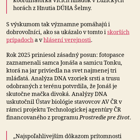
koordinátorka Vlčích hliadok v Lužických
horách z Hnutia DÚHA Šelmy.
S výskumom tak významne pomáhajú i
dobrovoľníci, ako sa ukázalo v tomto i
skorších
prípadoch
a v
hlásení ve­rej­nos­ti
.
Rok 2025 priniesol zásadný posun: fotopasce
zaznamenali samca Jonáša a samicu Tonku,
ktorá na jar priviedla na svet najmenej tri
mláďatá. Analýza DNA vzoriek srsti a trusu
odobraných z terénu potvrdila, že Jonáš je
skutočne mačka divoká. Analýzy DNA
uskutočnil Ústav biológie stavovcov AV ČR v
rámci projektu Technologickej agen­tú­ry ČR
financovaného z programu
Prostredie pre život
.
„Najspoľahlivejším dôkazom prítomnosti