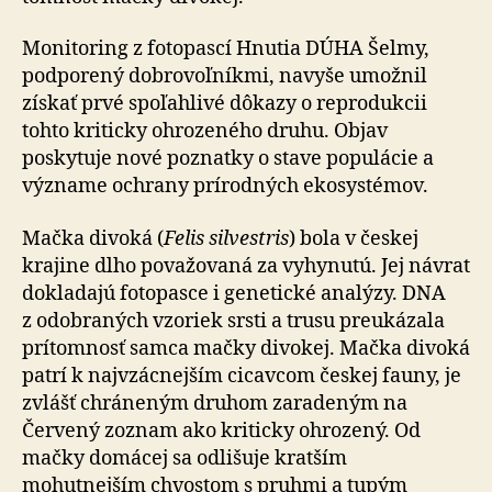
Monitoring z fotopascí Hnutia DÚHA Šelmy,
podporený dobrovoľníkmi, navyše umožnil
získať prvé spoľahlivé dôkazy o reprodukcii
tohto kriticky ohrozeného druhu. Objav
poskytuje nové poznatky o stave populácie a
význame ochrany prírodných ekosystémov.
Mačka divoká (
Felis silvestris
) bola v českej
krajine dlho považovaná za vyhynutú. Jej návrat
dokladajú fotopasce i genetické analýzy. DNA
z odobraných vzoriek srsti a trusu preukázala
prítomnosť samca mačky divokej. Mačka di­vo­ká
patrí k najvzácnejším cicavcom českej fauny, je
zvlášť chráneným druhom zaradeným na
Červený zoznam ako kriticky ohrozený. Od
mačky domácej sa odlišuje kratším
mohutnejším chvostom s pruhmi a tupým