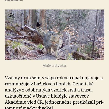
Mačka divoká.
Vzácny druh šelmy sa po rokoch opäť objavuje a
roz­mno­žu­je v Lužických horách. Genetické
analýzy z odobraných vzoriek srsti a trusu,
uskutočnené v Ústave biológie sta­vov­cov
Akadémie vied ČR, jednoznačne preukázali prí­
tom­nosť mačky divokej.