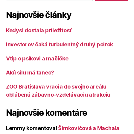
Najnovšie články
Kedysi dostala príležitosť
Investorov čaká turbulentný druhý polrok
Vtip o psíkovi a mačičke
Akú silu má tanec?
ZOO Bratislava vracia do svojho areálu
obľúbenú zábavno-vzdelávaciu atrakciu
Najnovšie komentáre
Lemmy
komentoval
Šimkovičová a Machala