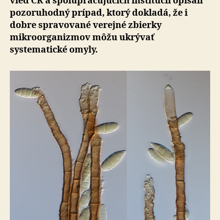
vied ČR a spolupracujúcich inštitúcií opísali
pozoruhodný prí­pad, ktorý dokladá, že i
dobre spravované verejné zbier­ky
mikroorganizmov môžu ukrývať
systematické omyly.