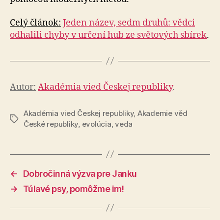
Celý článok:
Jeden název, sedm druhů: vědci
odhalili chyby v určení hub ze světových sbírek
.
Autor:
Akadémia vied Českej republiky
.
Akadémia vied Českej republiky
,
Akademie věd
Značky
České republiky
,
evolúcia
,
veda
←
Dobročinná výzva pre Janku
→
Túlavé psy, pomôžme im!