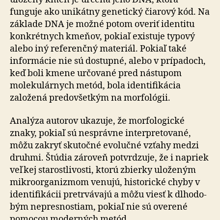
funguje ako unikátny genetický čiarový kód. Na
základe DNA je možné potom overiť identitu
konkrétnych kmeňov, pokiaľ existuje typový
alebo iný referenčný materiál. Pokiaľ také
informácie nie sú dostupné, alebo v prípadoch,
keď boli kmene určované pred nástupom
molekulárnych metód, bola identifikácia
založená predovšetkým na morfológii.
Analýza autorov ukazuje, že morfologické
znaky, pokiaľ sú nesprávne interpretované,
môžu zakryť skutočné evolučné vzťahy medzi
druhmi. Štúdia zároveň po­tvr­dzu­je, že i napriek
veľkej starostlivosti, ktorú zbierky ulo­že­ným
mikro­or­ga­niz­mom venujú, historické chyby v
iden­ti­fi­ká­cii pretrvávajú a môžu viesť k dlho­do­
bým ne­pres­nos­tiam, pokiaľ nie sú overené
pomocou moderných metód.