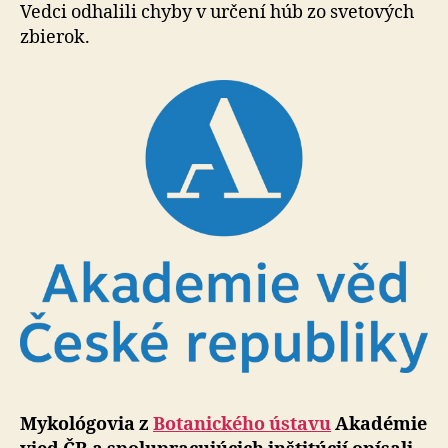
Vedci odhalili chyby v určení húb zo svetových
zbierok.
Mykológovia z
Botanického ústavu
Akadémie