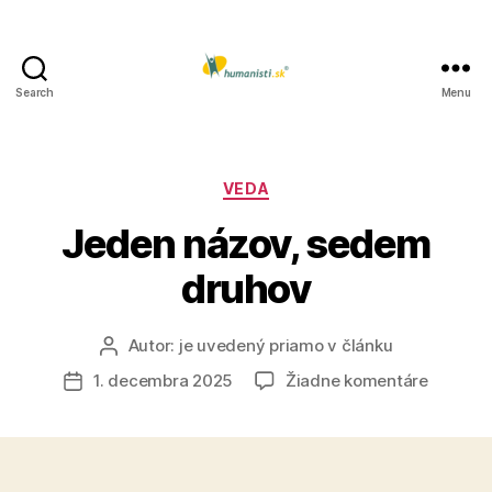
Search
Menu
Humanisti.sk
Kategórie
VEDA
Jeden názov, sedem
druhov
Autor:
je uvedený priamo v článku
Autor
článku
na
1. decembra 2025
Žiadne komentáre
Dátum
Jeden
článku
názov,
sedem
druhov