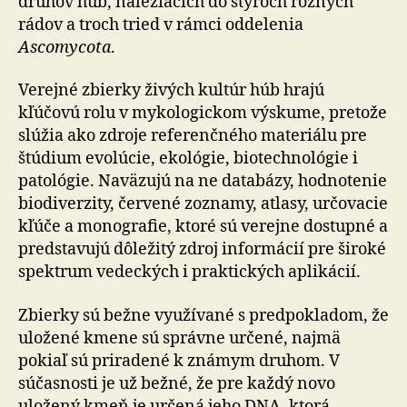
druhov húb, naležiacich do štyroch rôznych
rádov a troch tried v rámci oddelenia
Ascomycota
.
Verejné zbierky živých kultúr húb hrajú
kľúčovú rolu v mykologickom výskume, pretože
slúžia ako zdroje referenčného materiálu pre
štúdium evolúcie, ekológie, biotechnológie i
patológie. Naväzujú na ne databázy, hodnotenie
biodiverzity, červené zoznamy, atlasy, určovacie
kľúče a monografie, ktoré sú verejne dostupné a
predstavujú dôležitý zdroj informácií pre široké
spektrum vedeckých i praktických aplikácií.
Zbierky sú bežne využívané s predpokladom, že
uložené kmene sú správne určené, najmä
pokiaľ sú priradené k známym druhom. V
súčasnosti je už bežné, že pre každý novo
uložený kmeň je určená jeho DNA, ktorá