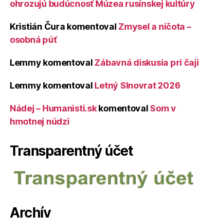
ohrozujú budúcnosť Múzea rusínskej kultúry
Kristián Čura
komentoval
Zmysel a ničota –
osobná púť
Lemmy
komentoval
Zábavná diskusia pri čaji
Lemmy
komentoval
Letný Slnovrat 2026
Nádej – Humanisti.sk
komentoval
Som v
hmotnej núdzi
Transparentný účet
Archív