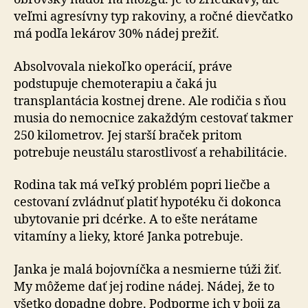
veľmi agresívny typ rakoviny, a ročné dievčatko
má podľa lekárov 30% nádej prežiť.
Absolvovala niekoľko operácií, práve
podstupuje che­mo­te­ra­piu a čaká ju
transplantácia kostnej drene. Ale rodičia s ňou
musia do nemocnice zakaždým cestovať takmer
250 kilometrov. Jej starší braček pritom
potrebuje neustálu starostlivosť a rehabilitácie.
Rodina tak má veľký problém popri liečbe a
cestovaní zvládnuť platiť hypotéku či dokonca
ubytovanie pri dcérke. A to ešte nerátame
vitamíny a lieky, ktoré Janka potrebuje.
Janka je malá bojovníčka a nesmierne túži žiť.
My mô­že­me dať jej rodine nádej. Nádej, že to
všetko dopadne dobre. Podporme ich v boji za