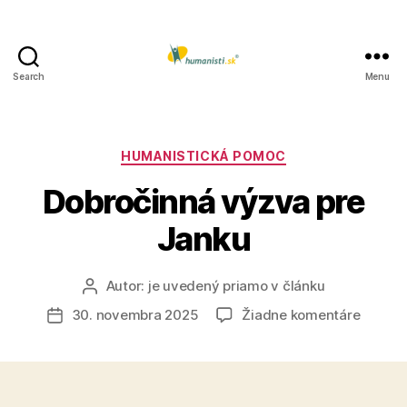
Search
Menu
Humanisti.sk
Kategórie
HUMANISTICKÁ POMOC
Dobročinná výzva pre
Janku
Autor:
je uvedený priamo v článku
Autor
článku
na
30. novembra 2025
Žiadne komentáre
Dátum
Dobroč
článku
výzva
pre
Janku