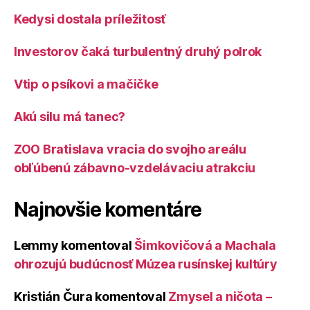
Kedysi dostala príležitosť
Investorov čaká turbulentný druhý polrok
Vtip o psíkovi a mačičke
Akú silu má tanec?
ZOO Bratislava vracia do svojho areálu
obľúbenú zábavno-vzdelávaciu atrakciu
Najnovšie komentáre
Lemmy
komentoval
Šimkovičová a Machala
ohrozujú budúcnosť Múzea rusínskej kultúry
Kristián Čura
komentoval
Zmysel a ničota –