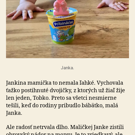
Janka.
Jankina mamička to nemala ľahké. Vychovala
ťažko postihnuté dvojičky, z ktorých už žiaľ žije
len jeden, Tobko. Preto sa všetci nesmierne
tešili, keď do rodiny pribudlo bábätko, malá
Janka.
Ale radosť netrvala dlho. Maličkej Janke zistili
obrovský nádor na mozgu. Je to zriedkavý, ale