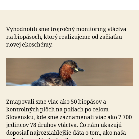
Biopás
článku
prináša
prelom
výsled
pre
Vyhodnotili sme trojročný monitoring vtáctva
ochran
na bio­pá­soch, ktorý realizujeme od začiatku
vtáctv
novej ekoschémy.
na
Sloven
Zmapovali sme viac ako 50 biopásov a
kontrolných plôch na poliach po celom
Slovensku, kde sme zaznamenali viac ako 7 700
jedincov 78 druhov vtáctva. Čo nám ukazujú
doposiaľ najrozsiahlejšie dáta o tom, ako naša