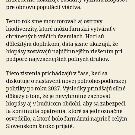
pre obnovu populácií vtáctva.
Tento rok sme monitorovali aj ostrovy
biodiverzity, ktoré môžu farmári vytvárať v
chránených vtáčích územiach. Hoci sú
dôležitým doplnkom, dáta jasne ukazujú, že
biopásy zostávajú najúčinnejším riešením pri
podpore najvzácnejších poľných druhov.
Tieto zistenia prichádzajú v čase, keď sa
diskutuje o na­sta­ve­ní novej poľnohospodárskej
politiky po roku 2027. Výsledky prinášajú silné
dôkazy o tom, že je nevyhnutné zachovať
biopásy aj v budúcom období, aby sa za­bez­pe­či­
la kontinuita opatrenia, ktoré sa jednoznačne
osvedčilo, a ktoré bolo farmármi naprieč celým
Slovenskom široko prijaté.