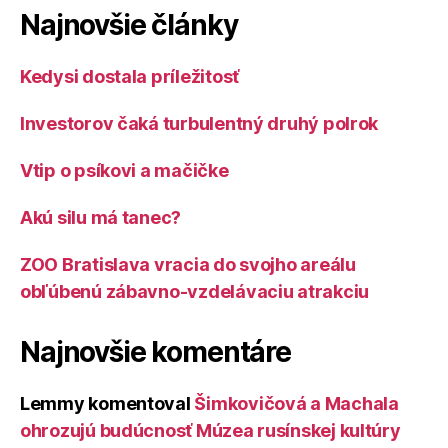
Najnovšie články
Kedysi dostala príležitosť
Investorov čaká turbulentný druhý polrok
Vtip o psíkovi a mačičke
Akú silu má tanec?
ZOO Bratislava vracia do svojho areálu
obľúbenú zábavno-vzdelávaciu atrakciu
Najnovšie komentáre
Lemmy
komentoval
Šimkovičová a Machala
ohrozujú budúcnosť Múzea rusínskej kultúry