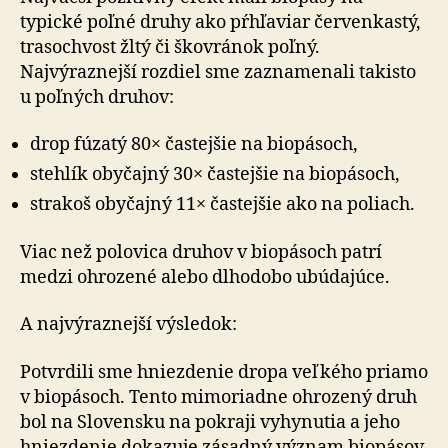
typické poľné druhy ako pŕhľaviar červenkastý,
trasochvost žltý či škovránok poľný.
Najvýraznejší rozdiel sme zaznamenali takisto
u poľných druhov:
drop fúzatý 80× častejšie na biopásoch,
stehlík obyčajný 30× častejšie na biopásoch,
strakoš obyčajný 11× častejšie ako na poliach.
Viac než polovica druhov v biopásoch patrí
medzi ohrozené alebo dlhodobo ubúdajúce.
A najvýraznejší výsledok:
Potvrdili sme hniezdenie dropa veľkého priamo
v bio­pá­soch. Tento mimoriadne ohrozený druh
bol na Slovensku na pokraji vyhynutia a jeho
hniezdenie dokazuje zásadný význam biopásov