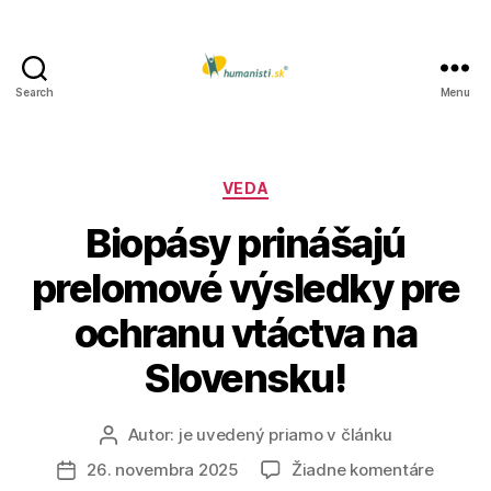
Search
Menu
Humanisti.sk
Kategórie
VEDA
Biopásy prinášajú
prelomové výsledky pre
ochranu vtáctva na
Slovensku!
Autor:
je uvedený priamo v článku
Autor
článku
na
26. novembra 2025
Žiadne komentáre
Dátum