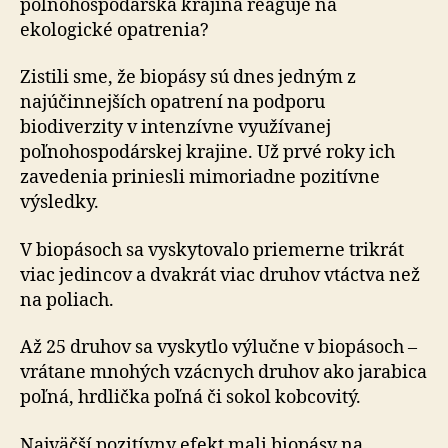
poľ­no­hos­po­dár­ska krajina reaguje na
ekologické opatrenia?
Zistili sme, že biopásy sú dnes jedným z
najúčinnejších opatrení na podporu
biodiverzity v intenzívne využívanej
poľnohospodárskej krajine. Už prvé roky ich
zavedenia priniesli mimoriadne pozitívne
výsledky.
V biopásoch sa vyskytovalo priemerne trikrát
viac je­din­cov a dvakrát viac druhov vtáctva než
na poliach.
Až 25 druhov sa vyskytlo výlučne v biopásoch –
vrátane mnohých vzácnych druhov ako jarabica
poľná, hrdlička poľná či sokol kobcovitý.
Najväčší pozitívny efekt mali biopásy na