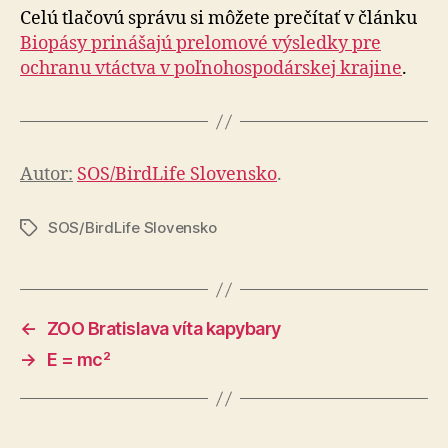
Celú tlačovú správu si môžete prečítať v článku
Biopásy prinášajú prelomové výsledky pre
ochranu vtáctva v poľnohospodárskej krajine
.
Autor:
SOS/BirdLife Slovensko
.
SOS/BirdLife Slovensko
Značky
←
ZOO Bratislava víta kapybary
→
E = mc²