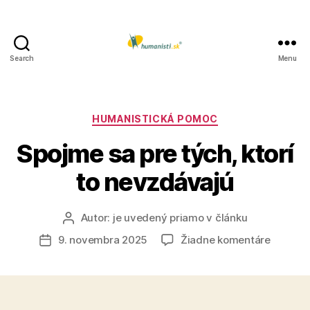
Search
Menu
Humanisti.sk
Kategórie
HUMANISTICKÁ POMOC
Spojme sa pre tých, ktorí
to nevzdávajú
Autor:
je uvedený priamo v článku
Autor
článku
na
9. novembra 2025
Žiadne komentáre
Dátum
Spojme
článku
sa
pre
tých,