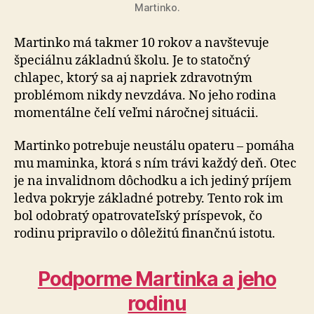
Martinko.
Martinko má takmer 10 rokov a navštevuje
špeciálnu základnú školu. Je to statočný
chlapec, ktorý sa aj napriek zdravotným
problémom nikdy nevzdáva. No jeho rodina
momentálne čelí veľmi náročnej situácii.
Martinko potrebuje neustálu opateru – pomáha
mu ma­min­ka, ktorá s ním trávi každý deň. Otec
je na in­va­lid­nom dôchodku a ich jediný príjem
ledva pokryje základné potreby. Tento rok im
bol odobratý opatrovateľský príspevok, čo
rodinu pripravilo o dôležitú finančnú istotu.
Podporme Martinka a jeho
rodinu