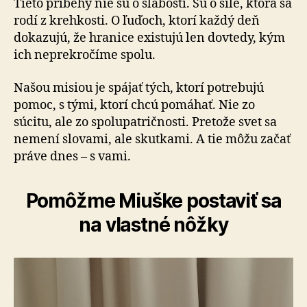
Tieto príbehy nie sú o slabosti. Sú o sile, ktorá sa
rodí z krehkosti. O ľuďoch, ktorí každý deň
dokazujú, že hranice existujú len dovtedy, kým
ich neprekročíme spolu.
Našou misiou je spájať tých, ktorí potrebujú
pomoc, s tý­mi, ktorí chcú pomáhať. Nie zo
súcitu, ale zo spo­lu­pat­rič­nos­ti. Pretože svet sa
nemení slovami, ale skutkami. A tie môžu začať
práve dnes – s vami.
Pomôžme Miuške postaviť sa
na vlastné nôžky