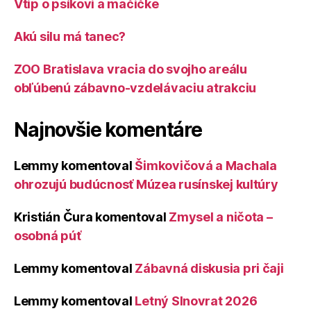
Vtip o psíkovi a mačičke
Akú silu má tanec?
ZOO Bratislava vracia do svojho areálu
obľúbenú zábavno-vzdelávaciu atrakciu
Najnovšie komentáre
Lemmy
komentoval
Šimkovičová a Machala
ohrozujú budúcnosť Múzea rusínskej kultúry
Kristián Čura
komentoval
Zmysel a ničota –
osobná púť
Lemmy
komentoval
Zábavná diskusia pri čaji
Lemmy
komentoval
Letný Slnovrat 2026