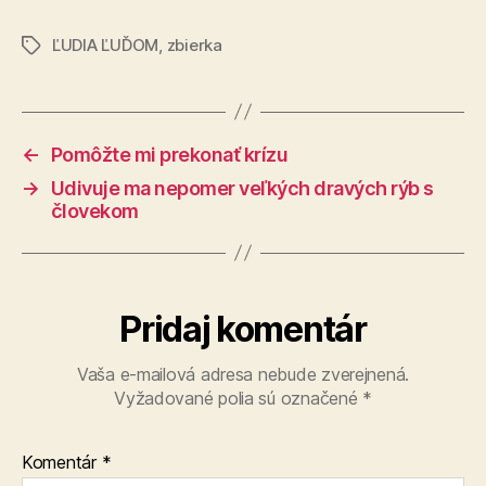
ĽUDIA ĽUĎOM
,
zbierka
Značky
←
Pomôžte mi prekonať krízu
→
Udivuje ma nepomer veľkých dravých rýb s
človekom
Pridaj komentár
Vaša e-mailová adresa nebude zverejnená.
Vyžadované polia sú označené
*
Komentár
*