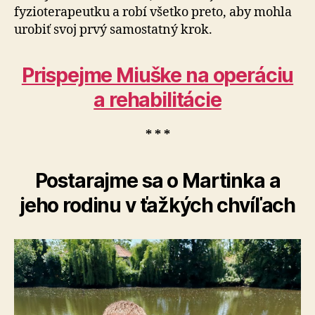
fyzioterapeutku a robí všetko preto, aby mohla
urobiť svoj prvý samostatný krok.
Prispejme Miuške na operáciu
a rehabilitácie
* * *
Postarajme sa o Martinka a
jeho rodinu v ťažkých chvíľach