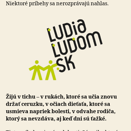
ktorí
Niektoré príbehy sa nerozprávajú nahlas.
to
nevzdáv
Žijú v tichu – v rukách, ktoré sa učia znovu
držať ce­ruz­ku, v očiach dieťaťa, ktoré sa
usmieva napriek bo­les­ti, v odvahe rodiča,
ktorý sa nevzdáva, aj keď dni sú ťažké.