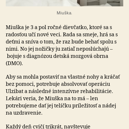
Miuška.
Miuška je 3 a pol ročné dievčatko, ktoré sa s
radosťou učí nové veci. Rada sa smeje, hrá sa s
deťmi a sníva o tom, že raz bude behať spolu s
nimi. No jej nožičky ju zatiaľ ne­po­slú­cha­jú –
bojuje s diagnózou detská mozgová obrna
(DMO).
Aby sa mohla postaviť na vlastné nohy a kráčať
bez po­mo­ci, potrebuje absolvovať operáciu
Ulzibat a následné in­ten­zív­ne rehabilitácie.
Lekári veria, že Miuška na to má – len
potrebujeme dať jej telíčku príležitosť a nádej
na uzdra­ve­nie.
Každý deň cvičí trikrát, navštevuje