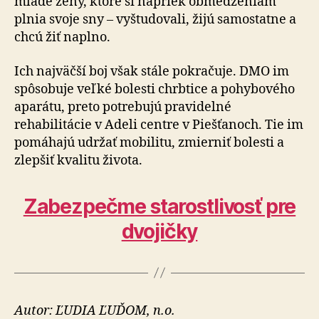
mladé ženy, ktoré si napriek obmedzeniam
plnia svoje sny – vyštudovali, žijú sa­mo­stat­ne a
chcú žiť naplno.
Ich najväčší boj však stále pokračuje. DMO im
spôsobuje veľké bolesti chrbtice a pohybového
aparátu, preto po­tre­bu­jú pravidelné
rehabilitácie v Adeli centre v Piešťanoch. Tie im
pomáhajú udržať mobilitu, zmierniť bolesti a
zlep­šiť kvalitu života.
Zabezpečme starostlivosť pre
dvojičky
Autor: ĽUDIA ĽUĎOM, n.o.