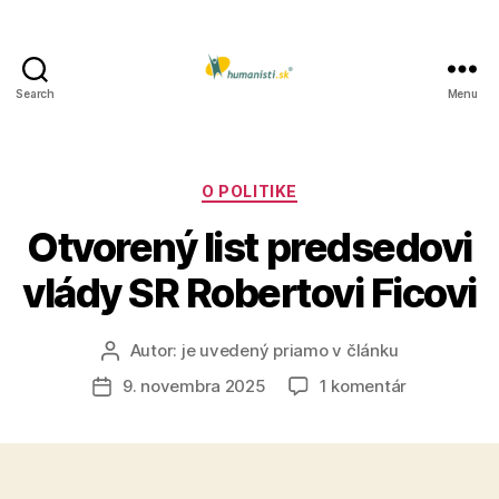
Search
Menu
Humanisti.sk
Kategórie
O POLITIKE
Otvorený list predsedovi
vlády SR Robertovi Ficovi
Autor:
je uvedený priamo v článku
Autor
článku
na
9. novembra 2025
1 komentár
Dátum
Otvorený
článku
list
predsedovi
vlády