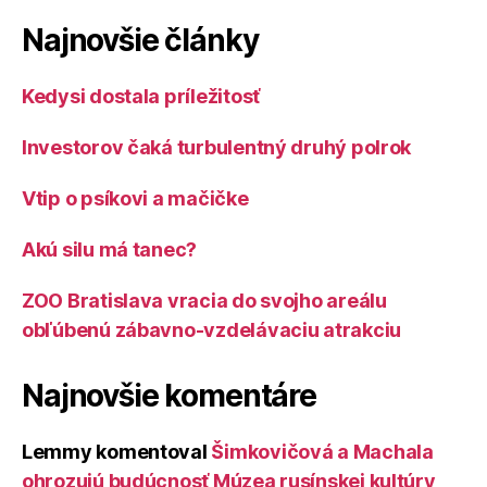
Najnovšie články
Kedysi dostala príležitosť
Investorov čaká turbulentný druhý polrok
Vtip o psíkovi a mačičke
Akú silu má tanec?
ZOO Bratislava vracia do svojho areálu
obľúbenú zábavno-vzdelávaciu atrakciu
Najnovšie komentáre
Lemmy
komentoval
Šimkovičová a Machala
ohrozujú budúcnosť Múzea rusínskej kultúry