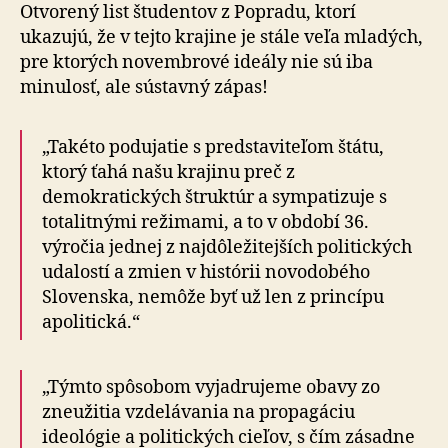
SR
Otvorený list študentov z Popradu, ktorí
Robertovi
ukazujú, že v tejto krajine je stále veľa mladých,
Ficovi
pre ktorých no­vem­bro­vé ideály nie sú iba
minulosť, ale sústavný zápas!
„Takéto podujatie s predstaviteľom štátu,
ktorý ťahá našu krajinu preč z
demokratických štruktúr a sym­pa­ti­zu­je s
totalitnými režimami, a to v období 36.
výročia jednej z najdôležitejších politických
udalostí a zmien v histórii novodobého
Slovenska, nemôže byť už len z princípu
apolitická.“
„Týmto spôsobom vyjadrujeme obavy zo
zneužitia vzdelávania na propagáciu
ideológie a politických cieľov, s čím zásadne