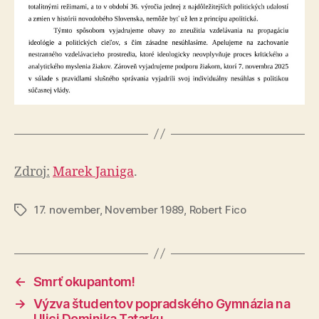
Zdroj:
Marek Janiga
.
17. november
,
November 1989
,
Robert Fico
Značky
←
Smrť okupantom!
→
Výzva študentov popradského Gymnázia na
Ulici Dominika Tatarku