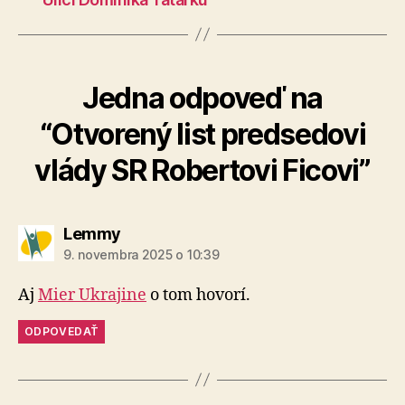
Jedna odpoveď na
“Otvorený list predsedovi
vlády SR Robertovi Ficovi”
hovorí:
Lemmy
9. novembra 2025 o 10:39
Aj
Mier Ukrajine
o tom hovorí.
ODPOVEDAŤ