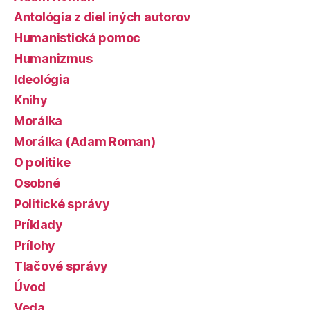
Antológia z diel iných autorov
Humanistická pomoc
Humanizmus
Ideológia
Knihy
Morálka
Morálka (Adam Roman)
O politike
Osobné
Politické správy
Príklady
Prílohy
Tlačové správy
Úvod
Veda