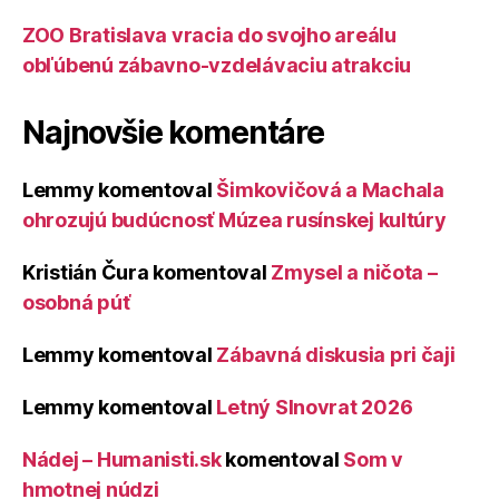
ZOO Bratislava vracia do svojho areálu
obľúbenú zábavno-vzdelávaciu atrakciu
Najnovšie komentáre
Lemmy
komentoval
Šimkovičová a Machala
ohrozujú budúcnosť Múzea rusínskej kultúry
Kristián Čura
komentoval
Zmysel a ničota –
osobná púť
Lemmy
komentoval
Zábavná diskusia pri čaji
Lemmy
komentoval
Letný Slnovrat 2026
Nádej – Humanisti.sk
komentoval
Som v
hmotnej núdzi