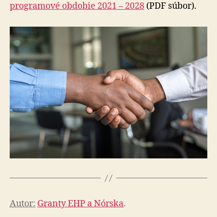
programové obdobie 2021 – 2028
(PDF súbor).
Autor:
Granty EHP a Nórska
.