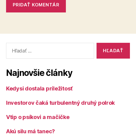
Vyhľadať:
Najnovšie články
Kedysi dostala príležitosť
Investorov čaká turbulentný druhý polrok
Vtip o psíkovi a mačičke
Akú silu má tanec?