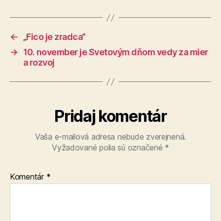
←
„Fico je zradca“
→
10. november je Svetovým dňom vedy za mier
a rozvoj
Pridaj komentár
Vaša e-mailová adresa nebude zverejnená.
Vyžadované polia sú označené
*
Komentár
*