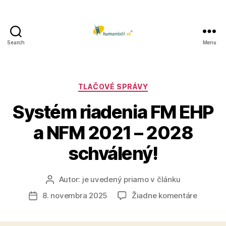
Search
Menu
Humanisti.sk
Kategórie
TLAČOVÉ SPRÁVY
Systém riadenia FM EHP
a NFM 2021 – 2028
schválený!
Autor:
je uvedený priamo v článku
Autor
článku
na
8. novembra 2025
Žiadne komentáre
Dátum
Systém
článku
riadenia