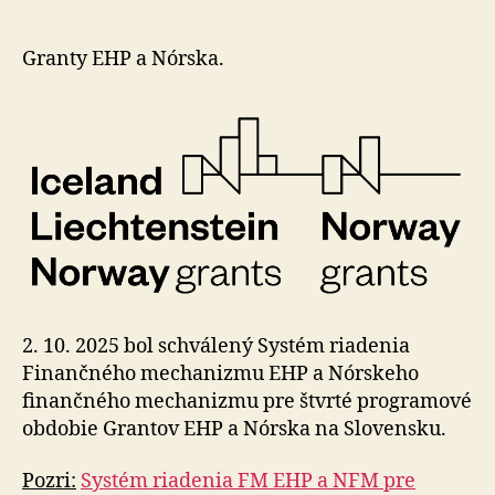
FM
EHP
a
Granty EHP a Nórska.
NFM
2021
–
2028
schvále
2. 10. 2025 bol schválený Systém riadenia
Finančného mechanizmu EHP a Nórskeho
finančného mechanizmu pre štvrté programové
obdobie Grantov EHP a Nórska na Slovensku.
Pozri:
Systém riadenia FM EHP a NFM pre