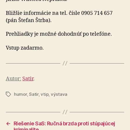
Bližšie informácie na tel. čísle 0905 714 657
(pán Štefan Štrba).
Prehliadky je možné dohodnúť po telefóne.
Vstup zadarmo.
Autor:
Satir
.
humor
,
Satir
,
vtip
,
výstava
Značky
←
Riešenie SaS: Ručná brzda proti stúpajúcej
kriminalite