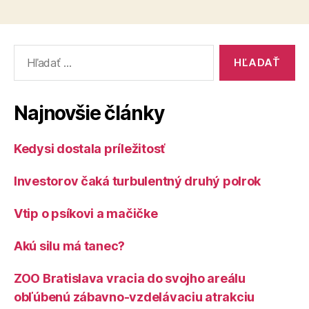
Vyhľadať:
Najnovšie články
Kedysi dostala príležitosť
Investorov čaká turbulentný druhý polrok
Vtip o psíkovi a mačičke
Akú silu má tanec?
ZOO Bratislava vracia do svojho areálu
obľúbenú zábavno-vzdelávaciu atrakciu