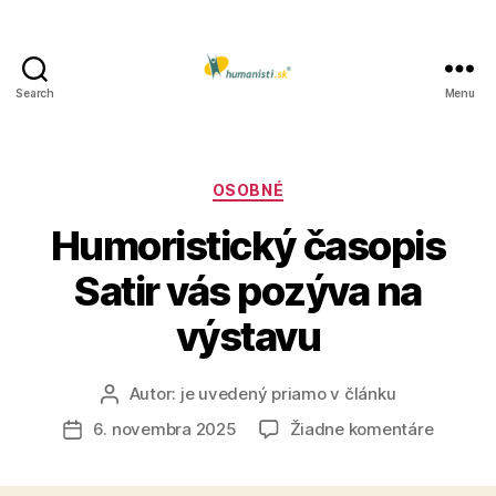
Search
Menu
Humanisti.sk
Kategórie
OSOBNÉ
Humoristický časopis
Satir vás pozýva na
výstavu
Autor:
je uvedený priamo v článku
Autor
článku
na
6. novembra 2025
Žiadne komentáre
Dátum
Humoris
článku
časopis