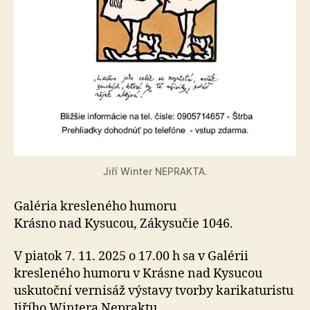
Jiří Winter NEPRAKTA.
Galéria kresleného humoru
Krásno nad Kysucou, Zákysučie 1046.
V piatok 7. 11. 2025 o 17.00 h sa v Galérii
kresleného humoru v Krásne nad Kysucou
uskutoční vernisáž výstavy tvorby karikaturistu
Jiřího Wintera Nepraktu.