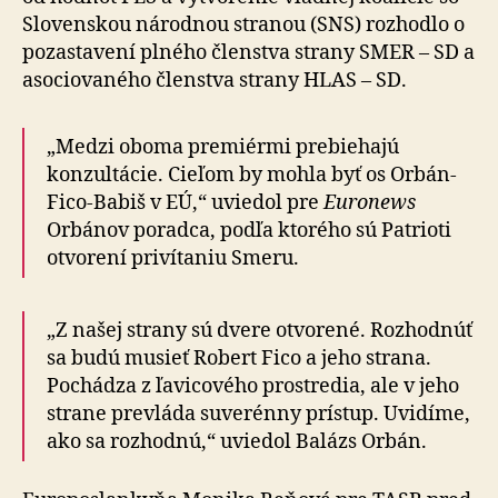
Slovenskou ná­rod­nou stranou (SNS) rozhodlo o
pozastavení plného člen­stva strany SMER – SD a
asociovaného členstva strany HLAS – SD.
„Medzi oboma premiérmi prebiehajú
konzultácie. Cie­ľom by mohla byť os Orbán-
Fico-Babiš v EÚ,“ uviedol pre
Euronews
Orbánov poradca, podľa ktorého sú Patrioti
otvorení privítaniu Smeru.
„Z našej strany sú dvere otvorené. Rozhodnúť
sa budú musieť Robert Fico a jeho strana.
Pochádza z ľavicového prostredia, ale v jeho
strane prevláda suverénny prístup. Uvidíme,
ako sa rozhodnú,“ uviedol Balázs Orbán.