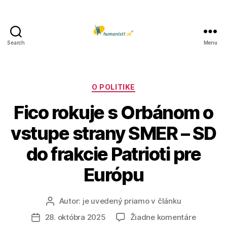
Search
Menu
Humanisti.sk
Kategórie
O POLITIKE
Fico rokuje s Orbánom o
vstupe strany SMER – SD
do frakcie Patrioti pre
Európu
Autor:
je uvedený priamo v článku
Autor
článku
na
28. októbra 2025
Žiadne komentáre
Dátum