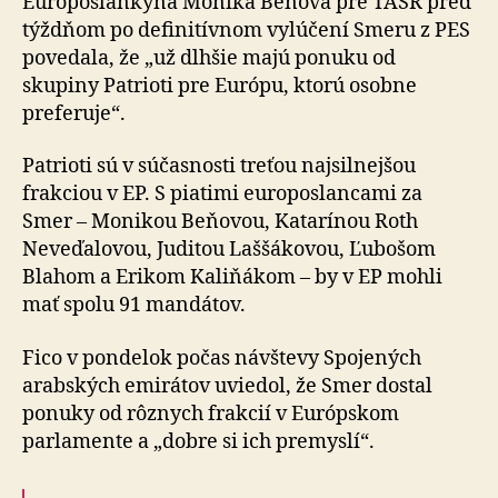
Europoslankyňa Monika Beňová pre TASR pred
týždňom po definitívnom vylúčení Smeru z PES
povedala, že „už dlhšie majú ponuku od
skupiny Patrioti pre Európu, ktorú osobne
preferuje“.
Patrioti sú v súčasnosti treťou najsilnejšou
frakciou v EP. S piatimi europoslancami za
Smer – Monikou Beňovou, Katarínou Roth
Neveďalovou, Juditou Laššákovou, Ľubošom
Blahom a Erikom Kaliňákom – by v EP mohli
mať spolu 91 mandátov.
Fico v pondelok počas návštevy Spojených
arabských emirátov uviedol, že Smer dostal
ponuky od rôznych frakcií v Európskom
parlamente a „dobre si ich premyslí“.