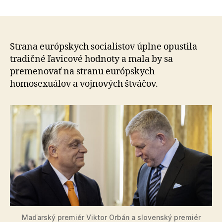
Fico
článku
rokuje
s
Orbáno
o
Strana európskych socialistov úplne opustila
vstupe
tradičné ľavicové hodnoty a mala by sa
strany
premenovať na stranu európskych
SMER
homosexuálov a vojnových štváčov.
–
SD
do
frakcie
Patrioti
pre
Európu
Maďarský premiér Viktor Orbán a slovenský premiér