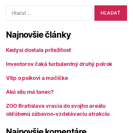
Vyhľadať:
Najnovšie články
Kedysi dostala príležitosť
Investorov čaká turbulentný druhý polrok
Vtip o psíkovi a mačičke
Akú silu má tanec?
ZOO Bratislava vracia do svojho areálu
obľúbenú zábavno-vzdelávaciu atrakciu
Najnovšie komentáre