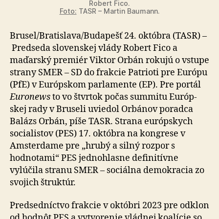
Robert Fico.
Foto:
TASR – Martin Baumann.
Brusel/Bratislava/Budapešť 24. októbra (TASR) –
Predseda slovenskej vlády Robert Fico a
maďarský premiér Viktor Orbán rokujú o vstupe
strany SMER – SD do frakcie Patrioti pre Európu
(PfE) v Európskom parlamente (EP). Pre portál
Euronews
to vo štvrtok počas summitu Eu­róp­
skej rady v Bruseli uviedol Orbánov poradca
Balázs Orbán, píše TASR. Strana európskych
socialistov (PES) 17. októbra na kongrese v
Amsterdame pre „hrubý a silný rozpor s
hodnotami“ PES jednohlasne definitívne
vylúčila stranu SMER – sociálna demokracia zo
svojich štruktúr.
Predsedníctvo frakcie v októbri 2023 pre odklon
od hod­nôt PES a vytvorenie vládnej koalície so