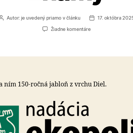
Autor:
je uvedený priamo v článku
17. októbra 202
Autor
Dátum
článku
článku
na
Žiadne komentáre
Strom
roka
2025
je
už
známy
sa ním 150-ročná jabloň z vrchu Diel.