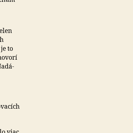
elen
ch
je to
 hovorí
a­dá­
va­cích
lo viac