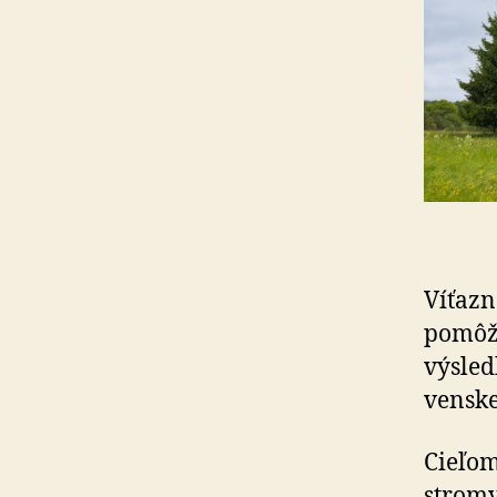
Víťazn
pomôže
výsled
ven­ske
Cieľom
stromy