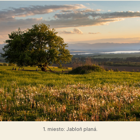
1. miesto: Jabloň planá.