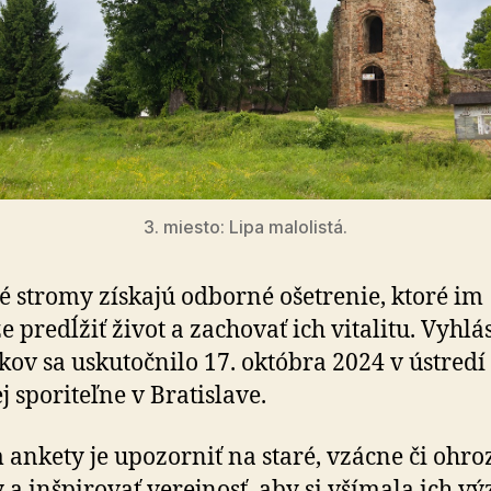
3. miesto: Lipa malolistá.
é stromy získajú odborné ošetrenie, ktoré im
 predĺžiť život a zachovať ich vitalitu. Vyhlá
kov sa uskutočnilo 17. októbra 2024 v ústredí 
j sporiteľne v Bratislave.
 ankety je upozorniť na staré, vzácne či ohr
 a inšpirovať verejnosť, aby si všímala ich 