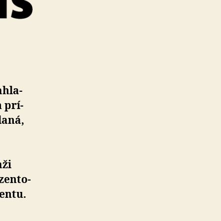
­hla­
 prí­
laná,
aži
en­to­
entu.