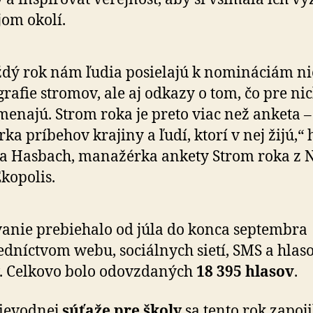
jom okolí.
dý rok nám ľudia posielajú k nomináciám ni
grafie stromov, ale aj odkazy o tom, čo pre ni
enajú. Strom roka je preto viac než anketa – 
rka príbehov krajiny a ľudí, ktorí v nej žijú,“
a Hasbach, manažérka ankety Strom roka z N
Ekopolis.
anie prebiehalo od júla do konca septembra
edníctvom webu, sociálnych sietí, SMS a hla­so­
v. Celkovo bolo odovzdaných
18 395 hlasov
.
rievodnej
súťaže pre školy
sa tento rok zapoji