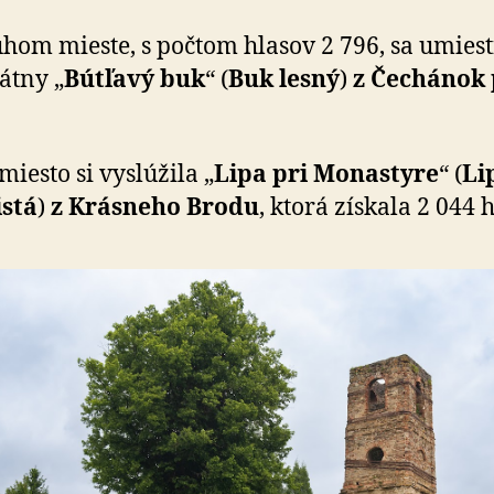
hom mieste, s počtom hlasov 2 796, sa umiest
átny „
Bútľavý buk
“ (
Buk lesný
)
z Čechánok 
.
miesto si vyslúžila „
Lipa pri Monastyre
“ (
Li
istá
)
z Krásneho Brodu
, ktorá získala 2 044 