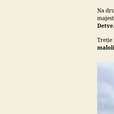
Na dru
majest
Detve
Tretie 
malol