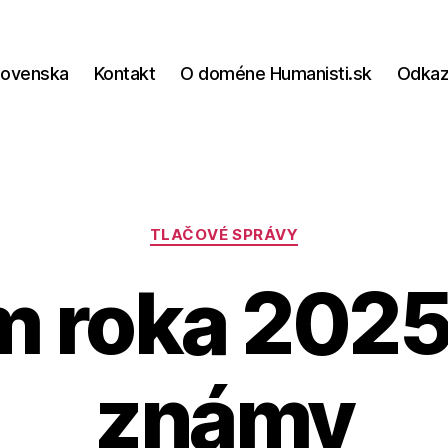
lovenska
Kontakt
O doméne Humanisti.sk
Odka
Kategórie
TLAČOVÉ SPRÁVY
m roka 2025 
známy