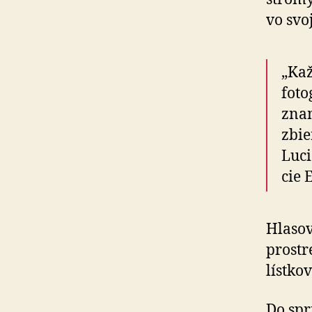
vo svo
„Kaž
foto
znam
zbie
Luci
cie 
Hlasov
prostr
lístko
Do sp