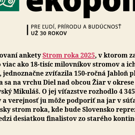
sovaní ankety
Strom roka 2025
, v ktorom za
lo viac ako 18-tisíc milovníkov stromov a ich
, jednoznačne zvíťazila 150-ročná Jabloň p
a sa na vrchu Diel nad obcou Žiar v okrese
ský Mikuláš. O jej víťazstve rozhodlo 4 345
 a verejnosť ju môže podporiť na jar v súť
ky strom roka, kde bude Slovensko re­pre­z
dzi desiatkou finalistov zo starého kontin