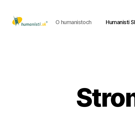
O humanistoch
Humanisti S
Humanisti.sk
Stro