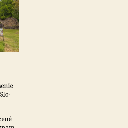
senie
Slo­
ozené
význam