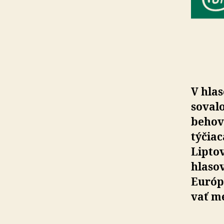
V hla
so­va­
be­hov
týčiac
Liptov
hlasov
Európs
vať me