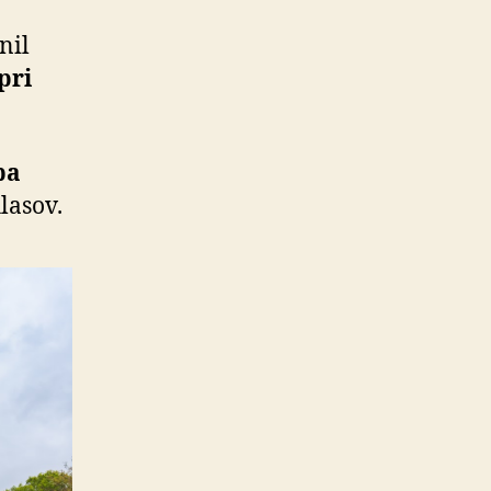
nil
pri
pa
hlasov.