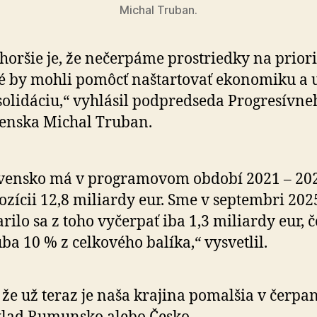
Michal Truban.
horšie je, že nečerpáme prostriedky na priori
é by mohli pomôcť naštartovať ekonomiku a u
olidáciu,“ vyhlásil podpredseda Progresívne
enska Michal Truban.
vensko má v programovom období 2021 – 20
ozícii 12,8 miliardy eur. Sme v septembri 202
rilo sa z toho vyčerpať iba 1,3 miliardy eur, č
ba 10 % z celkového balíka,“ vysvetlil.
 že už teraz je naša krajina pomalšia v čerpa