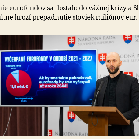
vyzývam
ie eurofondov sa dostalo do vážnej krízy a Sl
vládu
útne hrozí prepadnutie stoviek miliónov eur.
na
akčný
plán