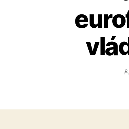
euro
vlá
A
č