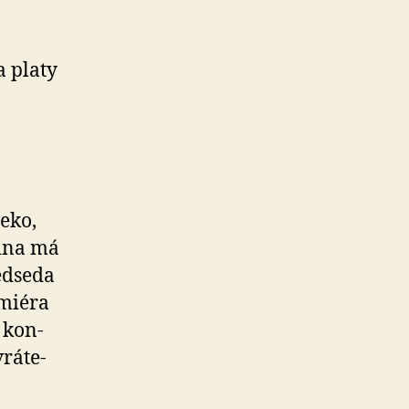
a platy
eko,
jina má
edseda
emiéra
 kon­
rá­te­