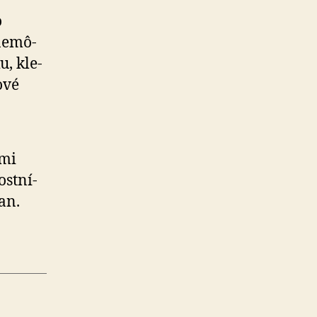
o
ne­mô­
u, kle­
ové
mi
s­tní­
an.