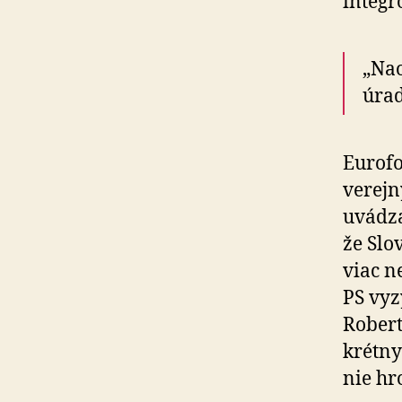
integr
„Nao
úrad
Eurofo
verejn
uvádza
že Slo
viac n
PS vyz
Robert
krét­n
nie hr