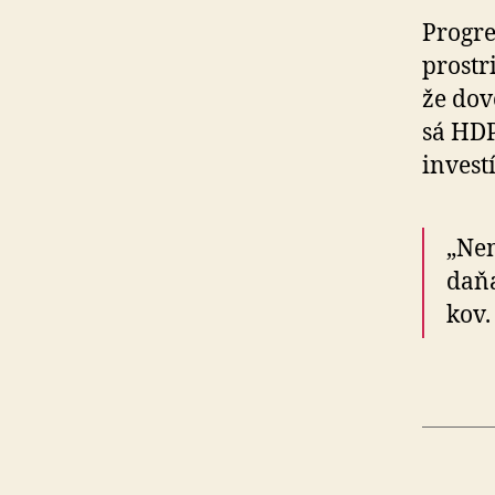
Progre
prostr
že dovo
sá HDP
investí
„Ne
daňa
kov.