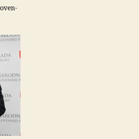
o­ven­