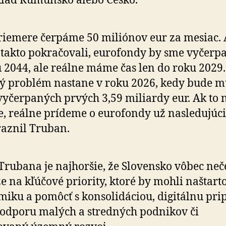
lad Rumunsko alebo Česko.
riemere čerpáme 50 miliónov eur za mesiac. 
takto pokračovali, eurofondy by sme vyčerpal
 2044, ale reálne máme čas len do roku 2029.
ný problém nastane v roku 2026, kedy bude m
vyčerpaných prvých 3,59 miliardy eur. Ak to ne
e, reálne prídeme o eurofondy už nasledujúci
aznil Truban.
Trubana je najhoršie, že Slovensko vôbec ne
e na kľúčové priority, ktoré by mohli naštart
iku a pomôcť s konsolidáciou, digitálnu pri­po­
podporu malých a stredných podnikov či