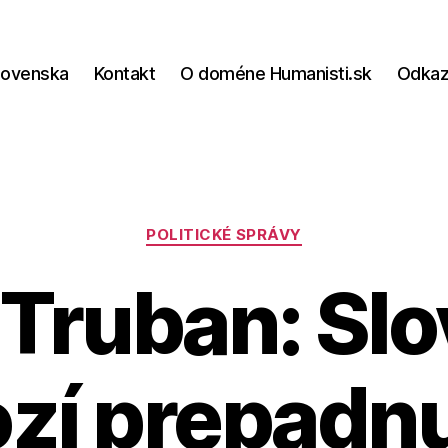
lovenska
Kontakt
O doméne Humanisti.sk
Odka
Kategórie
POLITICKÉ SPRÁVY
 Truban: Sl
ozí prepadnu