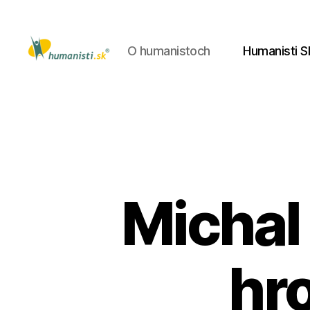
O humanistoch
Humanisti S
Humanisti.sk
Michal
hr