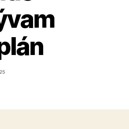
zývam
plán
025