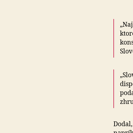
„Naj
ktor
kons
Slov
„Slo
disp
poda
zhru
Dodal,