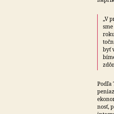
naprík
„V p
sme 
roku
toč­
byť 
bí­m
zdôr
Podľa 
peniaz
ekonom
nosť, 