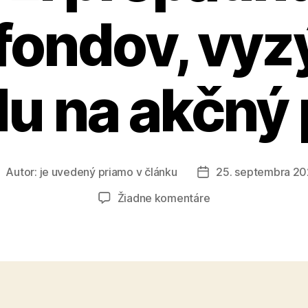
fondov, vy
du na akčný 
Autor:
je uvedený priamo v článku
25. septembra 2
utor
Dátum
lánku
článku
na
Žiadne komentáre
Michal
Truban:
Slovensku
hrozí
prepadnutie
eurofondov,