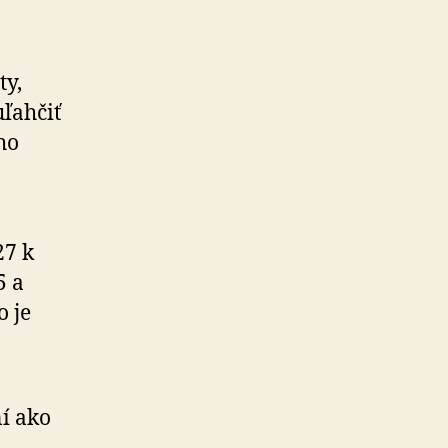
ty,
ľahčiť
ho
27 k
5 a
o je
ní ako