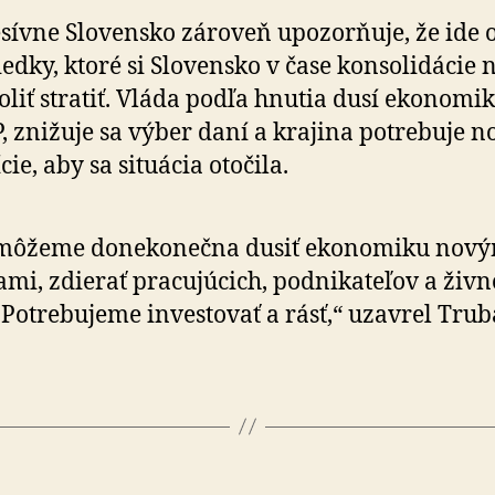
sívne Slovensko zároveň upozorňuje, že ide 
iedky, ktoré si Slovensko v čase konsolidácie 
liť stratiť. Vláda podľa hnutia dusí eko­no­mi­k
, znižuje sa výber daní a krajina potrebuje n
cie, aby sa situácia otočila.
môžeme donekonečna dusiť ekonomiku nový
mi, zdierať pracujúcich, podnikateľov a živ­no
 Potrebujeme investovať a rásť,“ uzavrel Trub