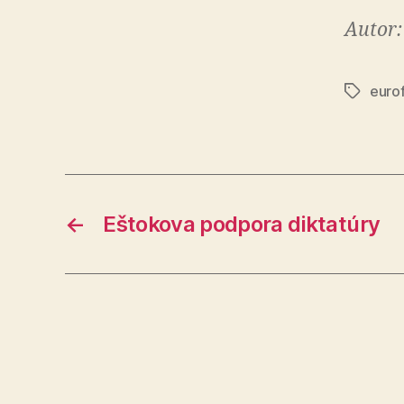
Autor:
euro
Značky
←
Eštokova podpora diktatúry