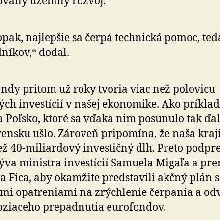
ovaný územný rozvoj.
pak, najlepšie sa čerpá technická pomoc, ted
níkov,“ dodal.
ndy pritom už roky tvoria viac než polovicu
ých investícií v našej ekonomike. Ako príklad
 Poľsko, ktoré sa vďaka nim posunulo tak ďal
vensku ušlo. Zároveň pripomína, že naša kra
ež 40-miliardový investičný dlh. Preto podpr
ýva ministra investícií Samuela Migaľa a pr
a Fica, aby okamžite predstavili akčný plán s
y­mi opatreniami na zrýchlenie čerpania a od­v
oziaceho prepadnutia eurofondov.