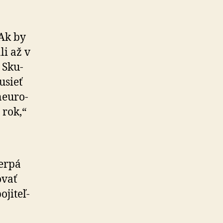
Ak by
i až v
 Sku­
usieť
­u­ro­
 rok,“
čerpá
ovať
ji­teľ­