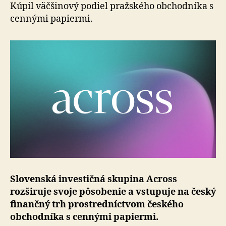
trh
Kúpil väčšinový podiel pražského obchodníka s
cennými papiermi.
Slovenská investičná skupina Across
rozširuje svoje pôsobenie a vstupuje na český
finančný trh pro­stred­níc­tvom českého
obchodníka s cennými papiermi.