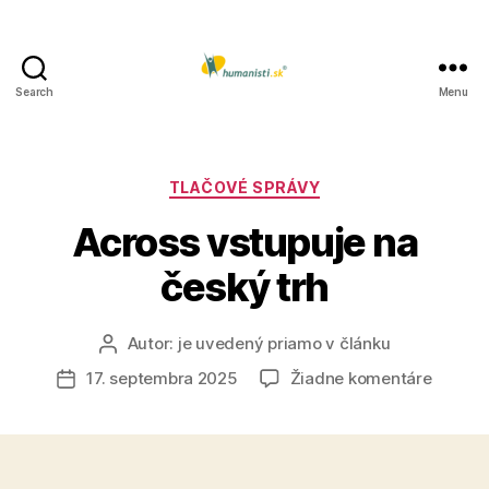
Search
Menu
Humanisti.sk
Kategórie
TLAČOVÉ SPRÁVY
Across vstupuje na
český trh
Autor:
je uvedený priamo v článku
Autor
článku
na
17. septembra 2025
Žiadne komentáre
Dátum
Across
článku
vstupu
na
český