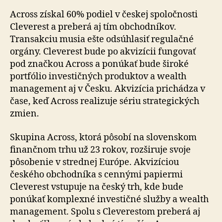
Across získal 60% podiel v českej spoločnosti
Cleverest a preberá aj tím obchodníkov.
Transakciu musia ešte od­sú­hla­siť regulačné
orgány. Cleverest bude po akvizícii fun­go­vať
pod značkou Across a ponúkať bude široké
portfólio investičných produktov a wealth
management aj v Česku. Akvizícia prichádza v
čase, keď Across realizuje sériu strategických
zmien.
Skupina Across, ktorá pôsobí na slovenskom
finančnom trhu už 23 rokov, rozširuje svoje
pôsobenie v strednej Európe. Akvizíciou
českého obchodníka s cennými pa­pier­mi
Cleverest vstupuje na český trh, kde bude
ponúkať komplexné investičné služby a wealth
management. Spo­lu s Cleverestom preberá aj