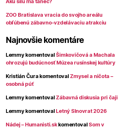
Akú silu má tanec?
ZOO Bratislava vracia do svojho areálu
obľúbenú zábavno-vzdelávaciu atrakciu
Najnovšie komentáre
Lemmy
komentoval
Šimkovičová a Machala
ohrozujú budúcnosť Múzea rusínskej kultúry
Kristián Čura
komentoval
Zmysel a ničota –
osobná púť
Lemmy
komentoval
Zábavná diskusia pri čaji
Lemmy
komentoval
Letný Slnovrat 2026
Nádej – Humanisti.sk
komentoval
Som v