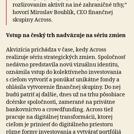
rozširovaním aktivít na iné zahraničné trhy,“
hovorí Miroslav Boub­lík, CEO finančnej
skupiny Across.
Vstup na český trh nadväzuje na sériu zmien
Akvizícia prichádza v čase, kedy Across
realizuje sériu strategických zmien. Spoločnosť
nedávno predstavila novú vizuálnu identitu,
oznámila vstup do kolektívneho investovania
s cieľom vytvoriť a ponúkať unikátne fondy a
ohlásila vytvorenie finančnej skupiny. Do nej
budú patriť aj ďalšie, dnes už na trhu pôsobiace
dcérske spo­loč­nos­ti, zamerané na privátne
bankovníctvo a crowd­fun­ding. Across tiež
pracuje na digitálnej transformácii, ktorej
cieľom je priniesť do digitálneho priestoru
rôzne formy investovania a vytvárať portfóliá