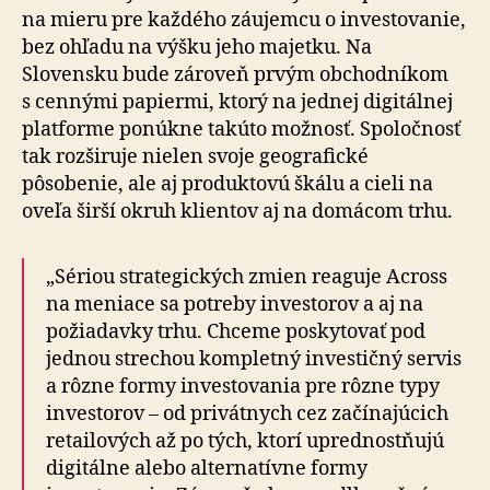
na mieru pre každého záujemcu o investovanie,
bez ohľadu na výšku jeho majetku. Na
Slovensku bude zároveň prvým ob­chod­ní­kom
s cennými papiermi, ktorý na jednej digitálnej
platforme ponúkne takúto možnosť. Spoločnosť
tak roz­ši­ru­je nielen svoje geografické
pôsobenie, ale aj produktovú škálu a cieli na
oveľa širší okruh klientov aj na domácom trhu.
„Sériou strategických zmien reaguje Across
na meniace sa potreby investorov a aj na
požiadavky trhu. Chceme poskytovať pod
jednou strechou kompletný investičný servis
a rôzne formy investovania pre rôzne typy
in­ves­to­rov – od privátnych cez začínajúcich
retailových až po tých, ktorí uprednostňujú
digitálne alebo al­ter­na­tív­ne formy