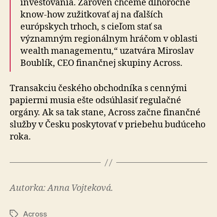
investovania. Zároveň chceme dlhoročné
know-how zužitkovať aj na ďalších
európskych trhoch, s cieľom stať sa
významným regionálnym hráčom v oblasti
wealth managementu,“ uzatvára Miroslav
Boublík, CEO finančnej skupiny Across.
Transakciu českého obchodníka s cennými
papiermi musia ešte odsúhlasiť regulačné
orgány. Ak sa tak stane, Across začne finančné
služby v Česku poskytovať v prie­be­hu budúceho
roka.
Autorka: Anna Vojteková.
Across
Značky