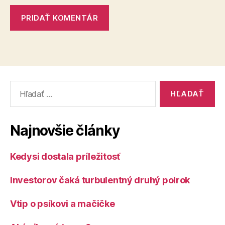
Vyhľadať:
Najnovšie články
Kedysi dostala príležitosť
Investorov čaká turbulentný druhý polrok
Vtip o psíkovi a mačičke