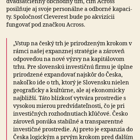
dvadsaťčlenný obchodný tím, čím Across
posilňuje aj svoje personálne a odborné ka­pa­ci­
ty. Spoločnosť Cleverest bude po akvizícii
fungovať pod značkou Across.
„Vstup na český trh je prirodzeným krokom v
rámci našej expanznej stratégie a zároveň
odpoveďou na nové výzvy na kapitálovom
trhu. Pre slovenskú investičnú firmu je úplne
prirodzené expandovať najskôr do Česka,
nakoľko ide o trh, ktorý je Slovensku nielen
geograficky a kultúrne, ale aj ekonomicky
najbližší. Táto blízkosť vytvára prostredie s
vysokou mierou predvídateľnosti, čo je pri
investičných rozhodnutiach kľúčové. Česko
zároveň ponúka stabilné a trans­pa­ren­tné
investičné prostredie. Aj preto je expanzia do
Česka logickým a prvým krokom pred ďalším