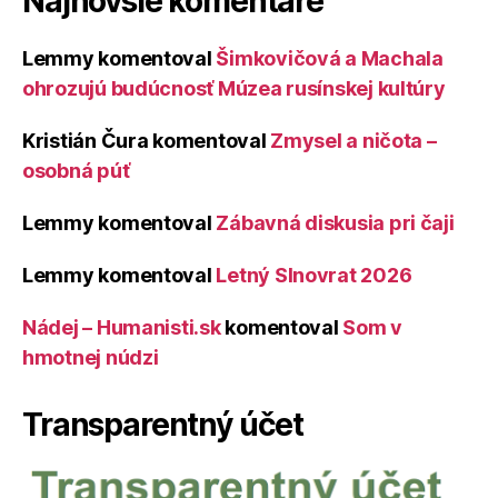
Najnovšie komentáre
Lemmy
komentoval
Šimkovičová a Machala
ohrozujú budúcnosť Múzea rusínskej kultúry
Kristián Čura
komentoval
Zmysel a ničota –
osobná púť
Lemmy
komentoval
Zábavná diskusia pri čaji
Lemmy
komentoval
Letný Slnovrat 2026
Nádej – Humanisti.sk
komentoval
Som v
hmotnej núdzi
Transparentný účet