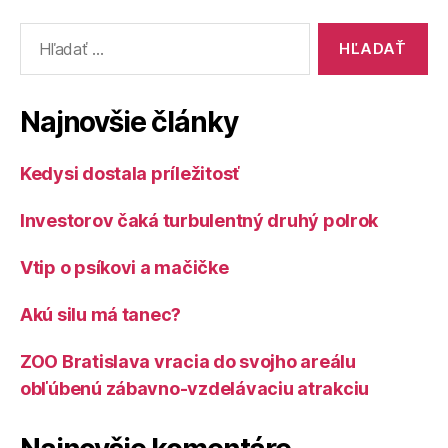
Vyhľadať:
Najnovšie články
Kedysi dostala príležitosť
Investorov čaká turbulentný druhý polrok
Vtip o psíkovi a mačičke
Akú silu má tanec?
ZOO Bratislava vracia do svojho areálu
obľúbenú zábavno-vzdelávaciu atrakciu