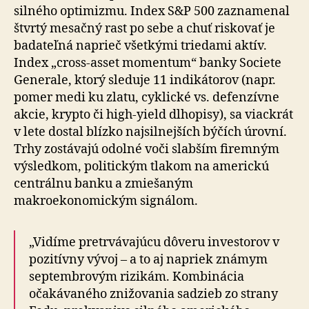
silného optimizmu. Index S&P 500 zaznamenal
štvrtý mesačný rast po sebe a chuť riskovať je
badateľná naprieč všetkými triedami aktív.
Index „cross-asset momentum“ banky Societe
Generale, ktorý sleduje 11 indikátorov (napr.
pomer medi ku zlatu, cyklické vs. defenzívne
akcie, krypto či high-yield dlhopisy), sa viackrát
v lete dostal blízko naj­sil­nej­ších býčích úrovní.
Trhy zostávajú odolné voči slabším firemným
výsledkom, politickým tlakom na americkú
centrálnu banku a zmiešaným
makroekonomickým signálom.
„Vidíme pretrvávajúcu dôveru investorov v
pozitívny vývoj – a to aj napriek známym
septembrovým rizikám. Kombinácia
očakávaného znižovania sadzieb zo strany