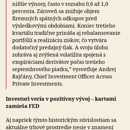
nižšie výnosy, často v rozsahu 0,6 až 1,0
percenta. Zároveň sa znižuje objem
firemných spätných odkupov pred
výsledkovými obdobiami. Koniec tretieho
kvartálu tradične prináša aj rebalansovanie
portfólií a realizáciu ziskov, čo vytvára
dodatočný predajný tlak. A svoju úlohu
zohráva aj zvýšená volatilita spojená s
exspiráciami derivátov počas tretieho
septembrového piatku,” vysvetľuje Andrej
Rajčány, Chief Investment Officer Across
Private Investments.
Investori veria v pozitívny vývoj – kartami
zamieša FED
Aj napriek týmto historickým súvislostiam sa
aktuálne trhové prostredie nesie v znamení