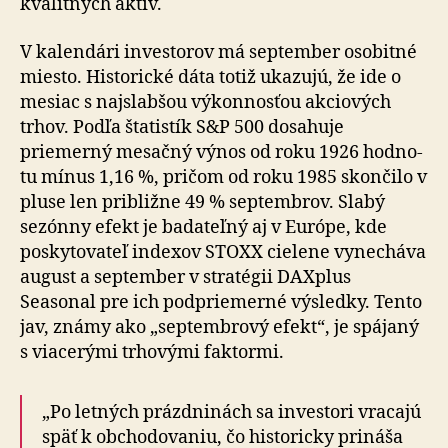
kvalitných aktív.
V kalendári investorov má september osobitné
miesto. Historické dáta totiž ukazujú, že ide o
mesiac s najslabšou výkonnosťou akciových
trhov. Podľa štatistík S&P 500 dosahuje
priemerný mesačný výnos od roku 1926 hod­no­
tu mínus 1,16 %, pričom od roku 1985 skončilo v
pluse len približne 49 % septembrov. Slabý
sezónny efekt je ba­da­teľ­ný aj v Európe, kde
poskytovateľ indexov STOXX cie­le­ne vynecháva
august a september v stratégii DAXplus
Seasonal pre ich podpriemerné výsledky. Tento
jav, známy ako „septembrový efekt“, je spájaný
s viacerými trhovými faktormi.
„Po letných prázdninách sa investori vracajú
späť k obchodovaniu, čo historicky prináša