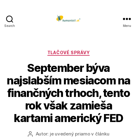
Search
Menu
Humanisti.sk
Kategórie
TLAČOVÉ SPRÁVY
September býva
najslabším mesiacom na
finančných trhoch, tento
rok však zamieša
kartami americký FED
Autor:
je uvedený priamo v článku
Autor