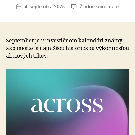
článku
na
4. septembra 2025
Žiadne komentáre
Dátum
Septem
článku
býva
najslab
mesia
na
September je v investičnom kalendári známy
finanč
ako mesiac s najnižšou historickou výkonnosťou
trhoch,
akciových trhov.
tento
rok
však
zamieš
kartami
americ
FED