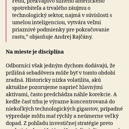
Fedu, prekvapivo silného amerického
spotrebiteľa a trvalého záujmu o
technologický sektor, najmä v sú­vis­los­ti s
umelou inteligenciou, vytvára veľmi
priaznivé podmienky pre pokračovanie
rastu,” objasňuje Andrej Rajčány.
Na mieste je disciplína
Odborníci však jedným dychom dodávajú, že
prílišná sebadôvera môže byť v tomto období
zradná. Historicky nízka volatilita, akú
aktuálne pozorujeme naprieč hlavnými
aktívami, často predchádza náhle korekcie. A
keďže časť trhu je výrazne koncentrovaná do
niekoľkých technologických gigantov, prípadné
výpredaje môžu mať rýchly a neúmerne veľký
dopad. Z pohľadu investičnej stratégie preto