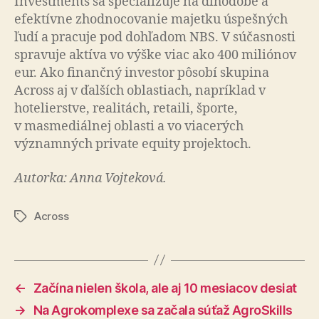
Investments sa špecializuje na dlhodobé a
efektívne zhodnocovanie majetku úspešných
ľudí a pra­cu­je pod dohľadom NBS. V súčasnosti
spravuje aktíva vo výške viac ako 400 miliónov
eur. Ako finančný investor pôsobí skupina
Across aj v ďalších oblastiach, napríklad v
hotelierstve, realitách, retaili, športe,
v masmediálnej oblasti a vo viacerých
významných private equity pro­jek­toch.
Autorka: Anna Vojteková.
Across
Značky
←
Začína nielen škola, ale aj 10 mesiacov desiat
→
Na Agrokomplexe sa začala súťaž AgroSkills