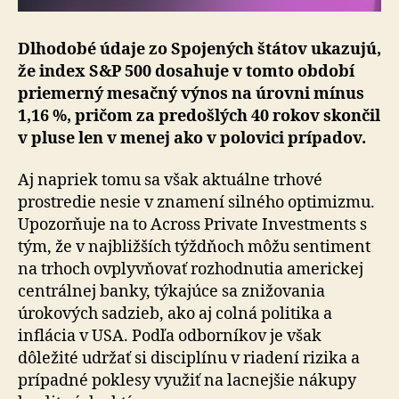
Dlhodobé údaje zo Spojených štátov ukazujú,
že index S&P 500 dosahuje v tomto období
priemerný mesačný výnos na úrovni mínus
1,16 %, pričom za predošlých 40 rokov skončil
v pluse len v menej ako v polovici prípadov.
Aj napriek tomu sa však aktuálne trhové
prostredie nesie v znamení silného optimizmu.
Upozorňuje na to Across Private Investments s
tým, že v najbližších týždňoch môžu sentiment
na trhoch ovplyvňovať rozhodnutia americkej
centrálnej banky, týkajúce sa znižovania
úrokových sadzieb, ako aj colná politika a
inflácia v USA. Podľa odborníkov je však
dôležité udržať si disciplínu v riadení rizika a
prípadné poklesy využiť na lacnejšie nákupy