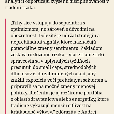
analytici odporúčajú zvýšenú disci­pli­no­va­nosť v
riadení rizika.
„Trhy síce vstupujú do septembra s
optimizmom, no zároveň s dôvodmi na
obozretnosť. Dôležité je udržať stratégiu a
neprehliadnuť signály, ktoré naznačujú
potenciálne zmeny sentimentu. Základom
zostáva rozloženie rizika – viacerí americkí
správcovia sa v uplynulých týždňoch
presunuli do small caps, strednodobých
dlhopisov či do zahraničných akcií, aby
znížili expozíciu voči prehriatym sektorom a
pripravili sa na možné zmeny menovej
politiky. Riešením je aj rozšírenie portfólia
o oblasť zdravotníctva alebo energetiky, ktoré
tradične vykazujú menšiu citlivosť na
krátkodobé výkyvy,” zdôrazňuje Andrej