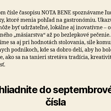
m čísle časopisu NOTA BENE spoznávame ľud
y, ktoré menia pohľad na gastronómiu. Ukazu
môže byť udržateľné, lokálne aj inovatívne – 
nného „mäsiarstva“ až po bezlepkové pečenie.
íme sa aj pri hodnotách stolovania, sile komu
nych podnikoch, kde sa dobro delí, aby ho bol
, ako sa na tanieri stretáva tradícia, kreativi
sť.
hliadnite do septembrov
čísla