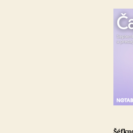
Šéfkuc