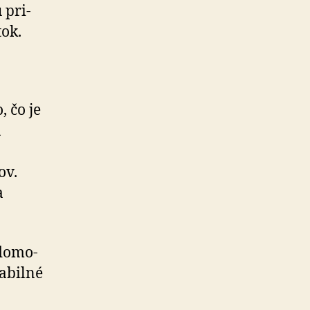
 pri­
tok.
, čo je
a
ov.
a
do­mo­
tabilné