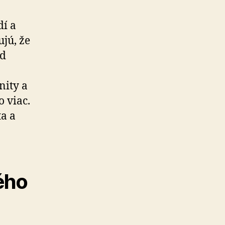
í a
jú, že
od
nity a
o viac.
ta a
ého