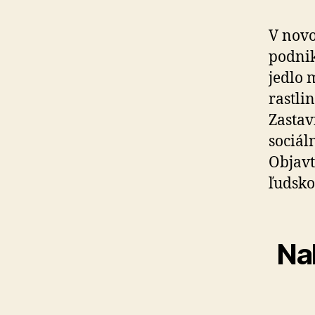
V novo
podnik
jedlo 
rastli
Zastav
sociál
Objavte
ľudsko
Na