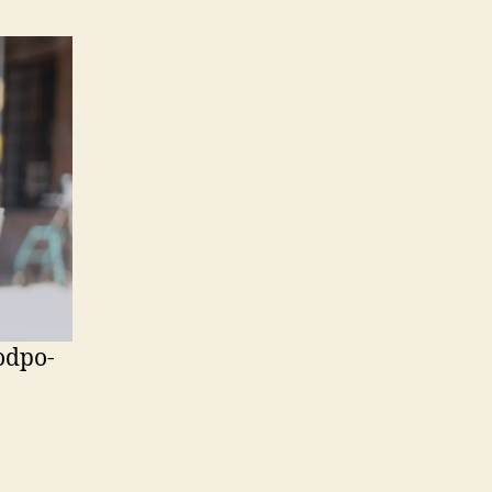
d­po­