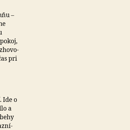
hňu –
he
u
 pokoj,
­ho­vo­
čas pri
 Ide o
lo a
íbehy
z­ní­