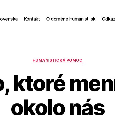
lovenska
Kontakt
O doméne Humanisti.sk
Odka
Kategórie
HUMANISTICKÁ POMOC
, ktoré men
okolo nás