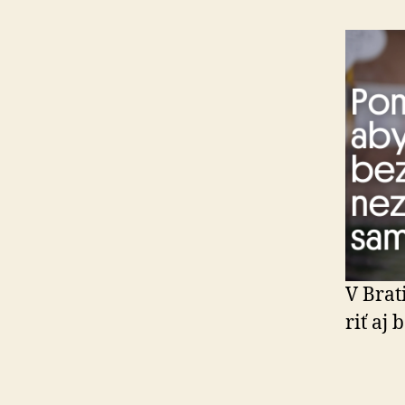
V Brat
riť aj