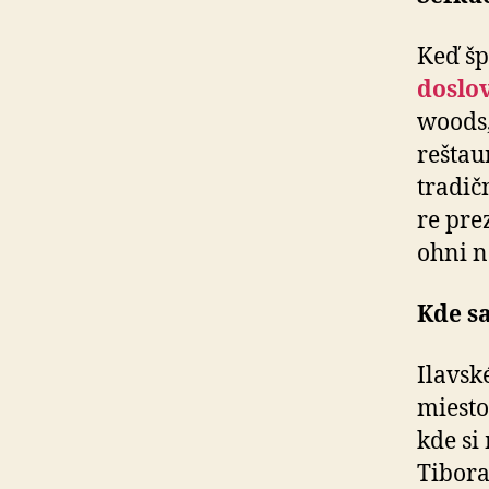
Keď šp
doslo
woods,
reštau
tradič
re pre
ohni n
Kde s
Ilavsk
miesto
kde si
Tibora