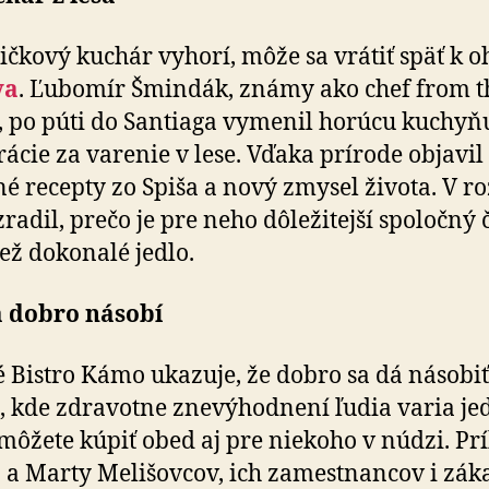
ičkový kuchár vyhorí, môže sa vrátiť späť k o
va
. Ľubomír Šmindák, známy ako chef from t
 po púti do Santiaga vymenil horúcu kuchyň
rácie za varenie v lese. Vďaka prírode objavil
né recepty zo Spiša a nový zmysel života. V roz
zradil, prečo je pre neho dôležitejší spoločný 
ež dokonalé jedlo.
a dobro násobí
é Bistro Kámo ukazuje, že dobro sa dá násobiť.
, kde zdravotne znevýhodnení ľudia varia jed
 môžete kúpiť obed aj pre niekoho v núdzi. Pr
 a Marty Melišovcov, ich zamestnancov i zá­ka