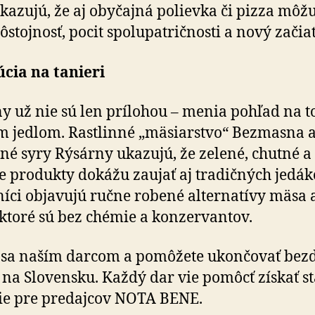
kazujú, že aj obyčajná polievka či pizza môžu
dôstojnosť, pocit spolupatričnosti a nový začia
cia na tanieri
ny už nie sú len prílohou – menia pohľad na to
 jedlom. Rastlinné „mäsiarstvo“ Bezmasna 
nné syry Rýsárny ukazujú, že zelené, chutné a
e produkty dokážu zaujať aj tradičných jedák
íci objavujú ručne robené alternatívy mäsa 
 ktoré sú bez chémie a konzervantov.
 sa naším darcom a pomôžete ukončovať bez­
o na Slovensku. Každý dar vie pomôcť získať s
ie pre predajcov NOTA BENE.