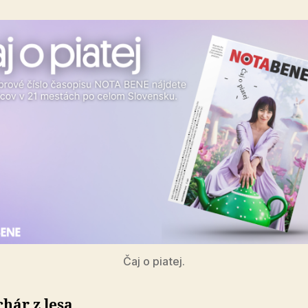
Čaj o piatej.
hár z lesa