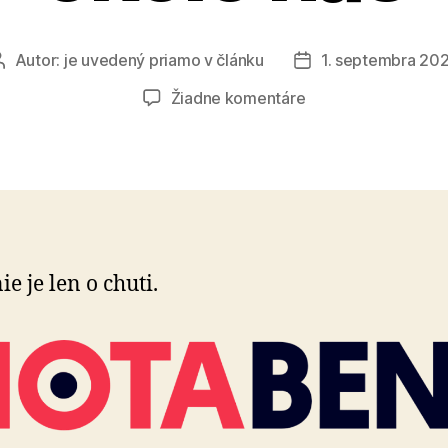
Autor:
je uvedený priamo v článku
1. septembra 20
Autor
Dátum
článku
článku
na
Žiadne komentáre
Jedlo,
ktoré
mení
svet
okolo
nás
ie je len o chuti.