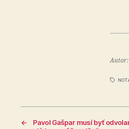
Autor:
NOT
Značky
←
Pavol Gašpar musí byť odvolaný