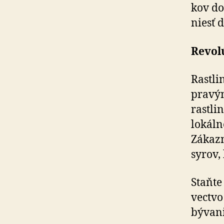
kov do
niesť 
Revolú
Rastli
pravým
rastli
lokáln
Zákazn
syrov,
Staňte
vec­tv
bývan