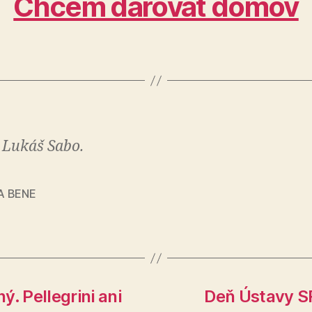
Chcem darovať domov
 Lukáš Sabo.
A BENE
. Pellegrini ani
Deň Ústavy SR