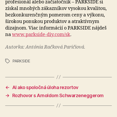
profesionál alebo začiatočník – PARKSIDE si
získal mnohých zákazníkov vysokou kvalitou,
bez­kon­ku­ren­čným pomerom ceny a výkonu,
širokou ponukou produktov a atraktívnym
dizajnom. Viac informácií o PARKSIDE nájdeš
na
www.parkside-diy.com/sk
.
Autorka: Antónia Račková Paričiová.
PARKSIDE
Značky
←
AI ako spoločná úloha rezortov
→
Rozhovor s Arnoldom Schwarzeneggerom