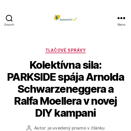
Search
Menu
Humanisti.sk
Kategórie
TLAČOVÉ SPRÁVY
Kolektívna sila:
PARKSIDE spája Arnolda
Schwarzeneggera a
Ralfa Moellera v novej
DIY kampani
Autor:
je uvedený priamo v článku
Autor