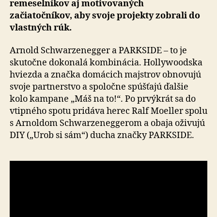
remeselníkov aj motivovaných
začiatočníkov, aby svoje projekty zobrali do
vlastných rúk.
Arnold Schwarzenegger a PARKSIDE – to je
skutočne dokonalá kombinácia. Hollywoodska
hviezda a značka domácich majstrov obnovujú
svoje partnerstvo a spo­loč­ne spúšťajú ďalšie
kolo kampane „Máš na to!“. Po prvýkrát sa do
vtipného spotu pridáva herec Ralf Moeller spolu
s Arnoldom Schwarzeneggerom a obaja oživujú
DIY („Urob si sám“) ducha značky PARKSIDE.