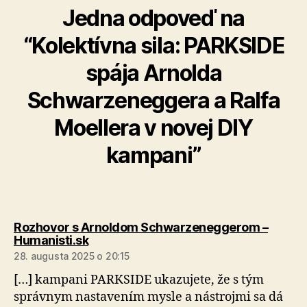
Jedna odpoveď na
“Kolektívna sila: PARKSIDE
spája Arnolda
Schwarzeneggera a Ralfa
Moellera v novej DIY
kampani”
Rozhovor s Arnoldom Schwarzeneggerom –
hovorí:
Humanisti.sk
28. augusta 2025 o 20:15
[…] kampani PARKSIDE ukazujete, že s tým
správnym nastavením mysle a nástrojmi sa dá