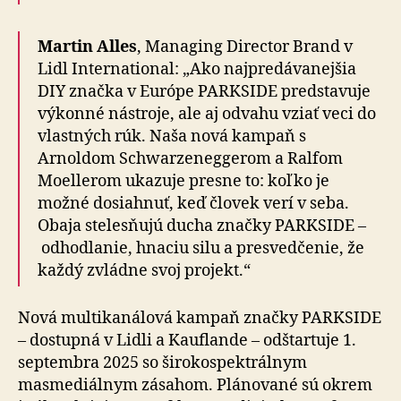
Martin Alles
, Managing Director Brand v
Lidl International: „Ako najpredávanejšia
DIY značka v Európe PARKSIDE predstavuje
výkonné nástroje, ale aj odvahu vziať veci do
vlastných rúk. Naša nová kampaň s
Arnoldom Schwarzeneggerom a Ralfom
Moellerom ukazuje presne to: koľko je
možné dosiahnuť, keď človek verí v seba.
Obaja stelesňujú ducha značky PARKSIDE –
odhodlanie, hnaciu silu a presvedčenie, že
každý zvládne svoj projekt.“
Nová multikanálová kampaň značky PARKSIDE
– do­stup­ná v Lidli a Kauflande – odštartuje 1.
septembra 2025 so širokospektrálnym
masmediálnym zásahom. Plánované sú okrem