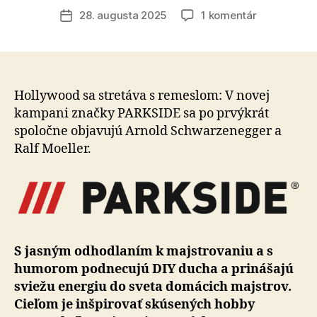
článku
na
28. augusta 2025
1 komentár
Dátum
Kolektívna
článku
sila:
PARKSIDE
spája
Arnolda
Hollywood sa stretáva s remeslom: V novej
Schwarzen
kampani značky PARKSIDE sa po prvýkrát
a
spoločne objavujú Arnold Schwarzenegger a
Ralfa
Ralf Moeller.
Moellera
v
novej
DIY
kampani
S jasným odhodlaním k majstrovaniu a s
humorom podnecujú DIY ducha a prinášajú
sviežu energiu do sveta domácich majstrov.
Cieľom je inšpirovať skúsených hobby