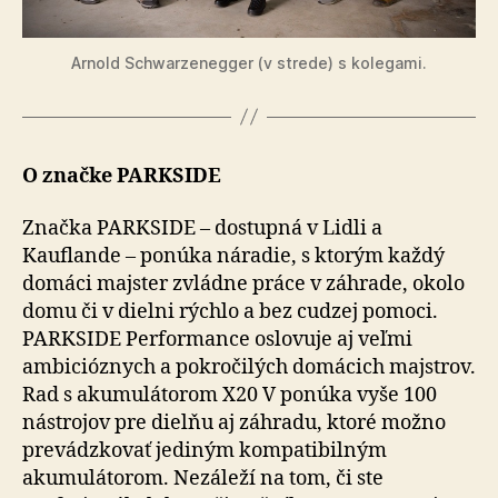
Arnold Schwarzenegger (v strede) s kolegami.
O značke PARKSIDE
Značka PARKSIDE – dostupná v Lidli a
Kauflande – po­nú­ka náradie, s ktorým každý
domáci majster zvládne práce v záhrade, okolo
domu či v dielni rýchlo a bez cudzej pomoci.
PARKSIDE Performance oslovuje aj veľmi
ambicióznych a pokročilých domácich majstrov.
Rad s akumulátorom X20 V ponúka vyše 100
nástrojov pre dielňu aj záhradu, ktoré možno
prevádzkovať jediným kompatibilným
akumulátorom. Nezáleží na tom, či ste