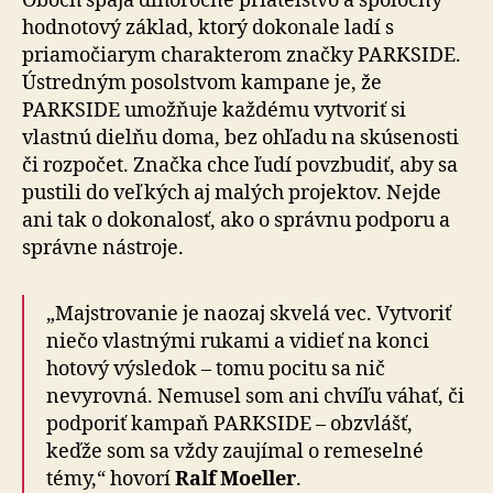
Oboch spája dlhoročné priateľstvo a spoločný
hodnotový základ, ktorý dokonale ladí s
priamočiarym charakterom značky PARKSIDE.
Ústredným posolstvom kampane je, že
PARKSIDE umožňuje každému vytvoriť si
vlastnú dielňu doma, bez ohľadu na skúsenosti
či rozpočet. Značka chce ľudí povzbudiť, aby sa
pustili do veľkých aj malých projektov. Nejde
ani tak o dokonalosť, ako o správnu podporu a
správne nástroje.
„Majstrovanie je naozaj skvelá vec. Vytvoriť
niečo vlastnými rukami a vidieť na konci
hotový výsledok – tomu pocitu sa nič
nevyrovná. Nemusel som ani chvíľu váhať, či
podporiť kampaň PARKSIDE – obzvlášť,
keďže som sa vždy zaujímal o remeselné
témy,“ hovorí
Ralf Moeller
.