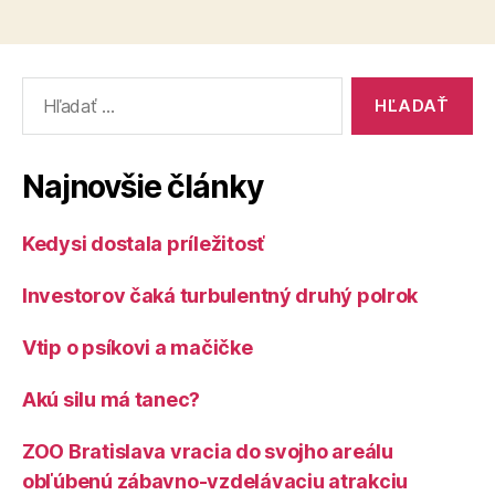
Vyhľadať:
Najnovšie články
Kedysi dostala príležitosť
Investorov čaká turbulentný druhý polrok
Vtip o psíkovi a mačičke
Akú silu má tanec?
ZOO Bratislava vracia do svojho areálu
obľúbenú zábavno-vzdelávaciu atrakciu