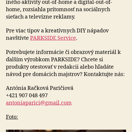
iného aktivity out-of-home a digital-out-of-
home, rozsiahla prítomnosť na sociálnych
sieťach a te­le­víz­ne reklamy.
Pre viac tipov a kreatívnych DIY nápadov
navštívte
PARKSIDE Service
.
Potrebujete informácie či obrazový materiál k
ďalším výrobkom PARKSIDE? Chcete si
produkty otestovať v redakcii alebo hľadáte
návod pre domácich majstrov? Kontaktujte nás:
Antónia Račková Paričiová
+421 907 048 497
antoniaparici@gmail.com
Foto: