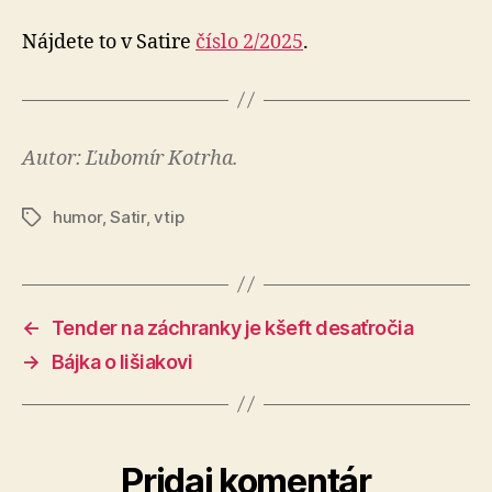
Nájdete to v Satire
číslo 2/2025
.
Autor: Ľubomír Kotrha.
humor
,
Satir
,
vtip
Značky
←
Tender na záchranky je kšeft desaťročia
→
Bájka o lišiakovi
Pridaj komentár