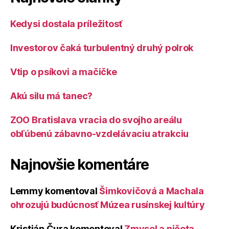
Kedysi dostala príležitosť
Investorov čaká turbulentný druhý polrok
Vtip o psíkovi a mačičke
Akú silu má tanec?
ZOO Bratislava vracia do svojho areálu
obľúbenú zábavno-vzdelávaciu atrakciu
Najnovšie komentáre
Lemmy
komentoval
Šimkovičová a Machala
ohrozujú budúcnosť Múzea rusínskej kultúry
Kristián Čura
komentoval
Zmysel a ničota –