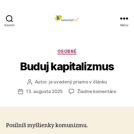
Search
Menu
Humanisti.sk
Kategórie
OSOBNÉ
Buduj kapitalizmus
Autor:
je uvedený priamo v článku
Autor
článku
na
13. augusta 2025
Žiadne komentáre
Dátum
Buduj
článku
kapitali
Posilníš myšlienky komunizmu.