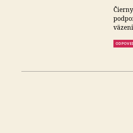
Čierny
podpor
väzeni
ODPOVE