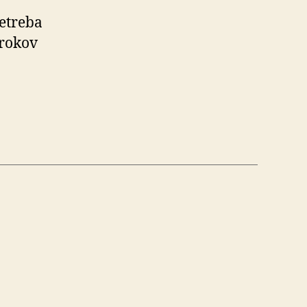
Netreba
 rokov