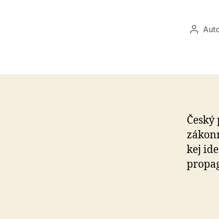
Auto
Autor
článku
Český 
zákonn
kej id
propa