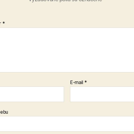
r
*
E-mail
*
webu