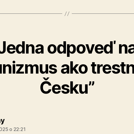
Jedna odpoveď n
izmus ako trestn
Česku”
hovorí:
y
2025 o 22:21