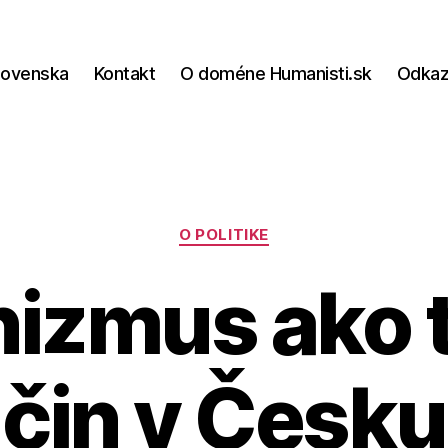
lovenska
Kontakt
O doméne Humanisti.sk
Odka
Kategórie
O POLITIKE
izmus ako t
čin v Česku