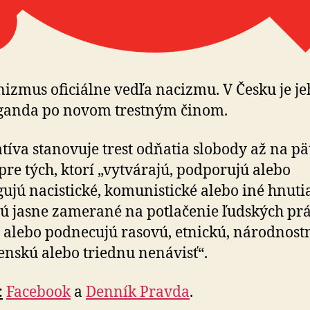
zmus oficiálne vedľa nacizmu. V Česku je je
ganda po novom trestným činom.
atíva stanovuje trest odňatia slobody až na pä
pre tých, ktorí „vytvárajú, podporujú alebo
ujú nacistické, komunistické alebo iné hnutia
sú jasne zamerané na potlačenie ľudských pr
 alebo podnecujú rasovú, etnickú, národnost
nskú alebo triednu nenávisť“.
:
Facebook
a
Denník Pravda
.