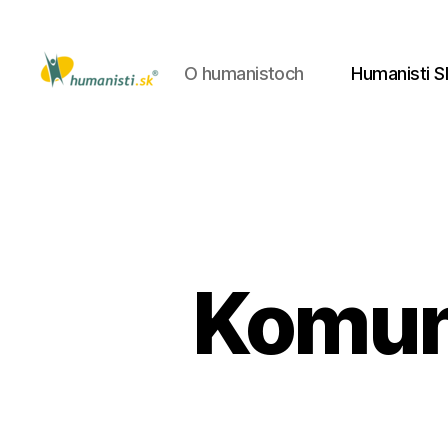
O humanistoch
Humanisti S
Humanisti.sk
Komun