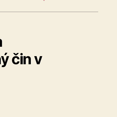
a
ý čin v