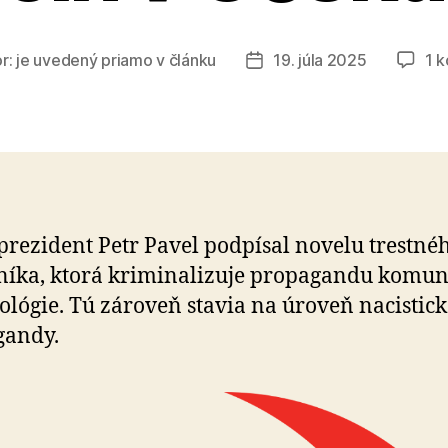
r:
je uvedený priamo v článku
19. júla 2025
1 
Dátum
článku
prezident Petr Pavel podpísal novelu trestné
íka, ktorá kriminalizuje propagandu ko­mu­nis
eológie. Tú zároveň stavia na úroveň nacistick
gandy.