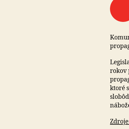
Komuni
propa
Legisl
rokov 
propag
ktoré 
slobôd
nábože
Zdroje