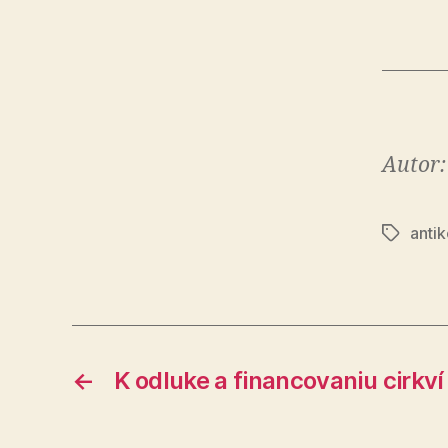
Autor
anti
Značky
←
K odluke a financovaniu cirkví