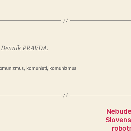
: Denník PRAVDA.
komunizmus
,
komunisti
,
komunizmus
Nebudem
Slovens
robot