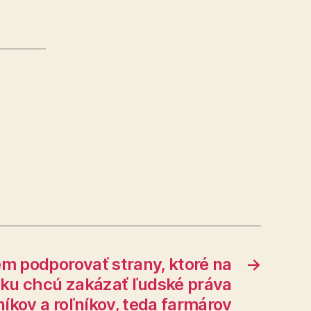
 podporovať strany, ktoré na
→
ku chcú zakázať ľudské práva
níkov a roľníkov, teda farmárov