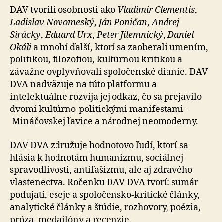
DAV tvorili osobnosti ako
Vladimír Clementis
,
Ladislav Novomeský
,
Ján Poničan
,
Andrej
Sirácky
,
Eduard Urx
,
Peter Jilemnický
,
Daniel
Okáli
a mnohí ďalší, ktorí sa zaoberali umením,
politikou, filozofiou, kultúrnou kritikou a
závažne ovplyvňovali spoločenské dianie. DAV
DVA nadväzuje na túto platformu a
intelektuálne rozvíja jej odkaz, čo sa prejavilo
dvomi kultúrno-politickými manifestami –
Mináčovskej ľavice a národnej neomoderny.
DAV DVA združuje hodnotovo ľudí, ktorí sa
hlásia k hodnotám humanizmu, sociálnej
spravodlivosti, antifašizmu, ale aj zdravého
vlastenectva. Ročenku DAV DVA tvorí: sumár
podujatí, eseje a spoločensko-kritické články,
analytické články a štúdie, rozhovory, poézia,
próza, medailóny a recenzie.