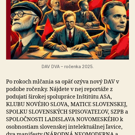
DAV DVA – ročenka 2025.
Po rokoch mlčania sa opäť ozýva nový DAV v
podobe ročenky. Nájdete v nej reportáže z
podujatí širokej spolupráce Inštitútu ASA,
KLUBU NOVÉHO SLOVA, MATICE SLOVENSKEJ,
SPOLKU SLOVENSKÝCH SPISOVATEĽOV, SZPB a
SPOLOČNOSTI LADISLAVA NOVOMESKÉHO k
osobnostiam slovenskej intelektuálnej ľavice,
dva manifesty (NÁRODNÁ NEOMODERNA a