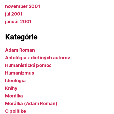
november 2001
júl 2001
január 2001
Kategórie
Adam Roman
Antológia z diel iných autorov
Humanistická pomoc
Humanizmus
Ideológia
Knihy
Morálka
Morálka (Adam Roman)
O politike