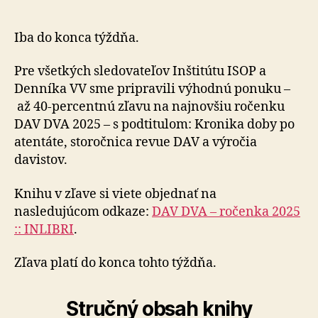
vás
40-
percentnú
Iba do konca týždňa.
zľavu
na
Pre všetkých sledovateľov Inštitútu ISOP a
ročenku
Denníka VV sme pripravili výhodnú ponuku –
DAV
až 40-percentnú zľavu na najnovšiu ročenku
DVA
DAV DVA 2025 – s podtitulom: Kronika doby po
atentáte, storočnica revue DAV a výročia
davistov.
Knihu v zľave si viete objednať na
nasledujúcom odkaze:
DAV DVA – ročenka 2025
:: INLIBRI
.
Zľava platí do konca tohto týždňa.
Stručný obsah knihy