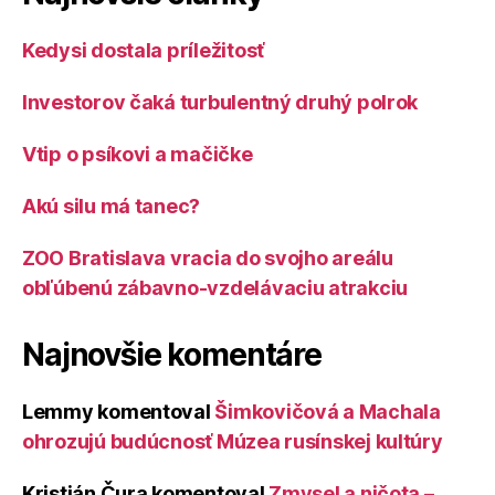
Kedysi dostala príležitosť
Investorov čaká turbulentný druhý polrok
Vtip o psíkovi a mačičke
Akú silu má tanec?
ZOO Bratislava vracia do svojho areálu
obľúbenú zábavno-vzdelávaciu atrakciu
Najnovšie komentáre
Lemmy
komentoval
Šimkovičová a Machala
ohrozujú budúcnosť Múzea rusínskej kultúry
Kristián Čura
komentoval
Zmysel a ničota –