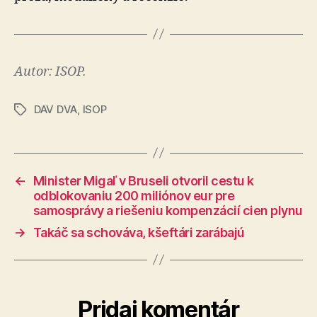
Autor: ISOP.
DAV DVA
,
ISOP
Značky
←
Minister Migaľ v Bruseli otvoril cestu k
odblokovaniu 200 miliónov eur pre
samosprávy a riešeniu kompenzácií cien plynu
→
Takáč sa schováva, kšeftári zarábajú
Pridaj komentár