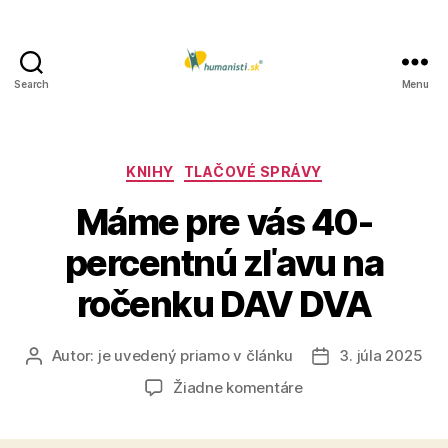
Search
Menu
Humanisti.sk
Kategórie
KNIHY
TLAČOVÉ SPRÁVY
Máme pre vás 40-
percentnú zľavu na
ročenku DAV DVA
Autor:
je uvedený priamo v článku
3. júla 2025
Autor
Dátum
článku
článku
na
Žiadne komentáre
Máme
pre