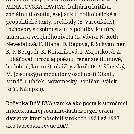
MINÁČOVSKÁ ĽAVICA), kultúrnu kritiku,
sociálnu filozofiu, esejistiku, politologické a
geopolitické texty, preklady (Y. Varoufakis),
rozhovory s osobnosťami z politiky, kultúry,
umenia a verejného života (L. Vávra, K. Roth-
Neveďalová, Ľ. Blaha, D. Repová, P. Schvantner,
R. P. Becquér, K. Koňariková, I. Majeriková, Z.
Lukáčová), prózu aj poéziu, recenzie (filmové,
hudobné, knižné), ukážky z kníh (E. Višňovský,
M. Jesenský) a medailóny osobností (Okáli,
Mináč, Dubček, Novomeský, Poničan, Válek,
Kráľ, Nálepka).
Ročenka DAV DVA vzniká ako pocta k storočnici
intelektuálnej sociálno-kritickej generácii
davistov, ktorí pôsobili v rokoch 1924 až 1937
ako tvorcovia revue DAV.