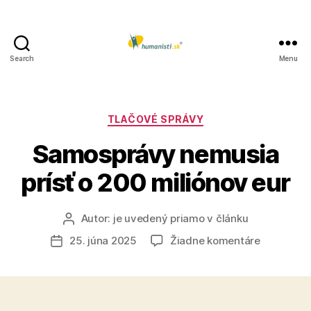
Search
Menu
Humanisti.sk
Kategórie
TLAČOVÉ SPRÁVY
Samosprávy nemusia
prísť o 200 miliónov eur
Autor:
je uvedený priamo v článku
Autor
článku
na
25. júna 2025
Žiadne komentáre
Dátum
Samosprá
článku
nemusia
prísť
o