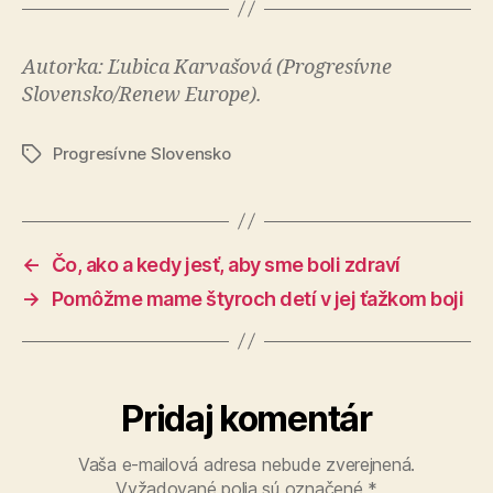
Autorka: Ľubica Karvašová (Progresívne
Slovensko/Renew Europe).
Progresívne Slovensko
Značky
←
Čo, ako a kedy jesť, aby sme boli zdraví
→
Pomôžme mame štyroch detí v jej ťažkom boji
Pridaj komentár
Vaša e-mailová adresa nebude zverejnená.
Vyžadované polia sú označené
*