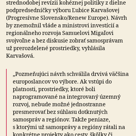
strednodobej revízii kohéznej politiky z dielne
podpredsedníčky výboru Ľubice Karvašovej
(Progresívne Slovensko/Renew Europe). Návrh
by znemožnil vláde a ministrovi investícií a
regionálneho rozvoja Samuelovi Migaľovi
svojvoľne a bez diskusie zobrať samosprávam
už prerozdelené prostriedky, vyhlásila
Karvašová.
„Pozmeňujúci návrh schválila drvivá väčšina
europoslancov vo výbore. Ak vstúpi do
platnosti, prostriedky, ktoré boli
naprogramované na integrovaný územný
rozvoj, nebude možné jednostranne
presmerovať bez súhlasu dotknutých
samospráv a regiónov. Takže peniaze,
s ktorými už samosprávy a regióny rátali na
konkrétne projekty ako cesty, škôlky či