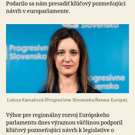
200
Podarilo sa nám presadiť kľúčový pozmeňujúci
miliónov
návrh v europarlamente.
eur
Ľubica Karvašová (Progresívne Slovensko/Renew Europe).
Výbor pre regionálny rozvoj Európskeho
parlamentu dnes výraznou väčšinou podporil
kľúčový pozmeňujúci návrh k legislatíve o