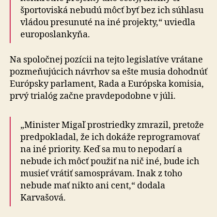
športoviská nebudú môcť byť bez ich súhlasu
vládou presunuté na iné projekty,“ uviedla
europoslankyňa.
Na spoločnej pozícii na tejto legislatíve vrátane
pozmeňujúcich návrhov sa ešte musia dohodnúť
Európsky parlament, Rada a Európska komisia,
prvý trialóg začne pravdepodobne v júli.
„Minister Migaľ prostriedky zmrazil, pretože
predpokladal, že ich dokáže reprogramovať
na iné priority. Keď sa mu to nepodarí a
nebude ich môcť použiť na nič iné, bude ich
musieť vrátiť samosprávam. Inak z toho
nebude mať nikto ani cent,“ dodala
Karvašová.