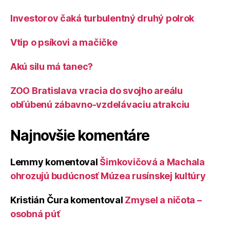
Investorov čaká turbulentný druhý polrok
Vtip o psíkovi a mačičke
Akú silu má tanec?
ZOO Bratislava vracia do svojho areálu
obľúbenú zábavno-vzdelávaciu atrakciu
Najnovšie komentáre
Lemmy
komentoval
Šimkovičová a Machala
ohrozujú budúcnosť Múzea rusínskej kultúry
Kristián Čura
komentoval
Zmysel a ničota –
osobná púť