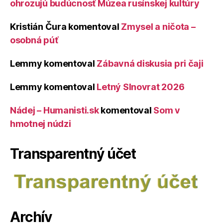
ohrozujú budúcnosť Múzea rusínskej kultúry
Kristián Čura
komentoval
Zmysel a ničota –
osobná púť
Lemmy
komentoval
Zábavná diskusia pri čaji
Lemmy
komentoval
Letný Slnovrat 2026
Nádej – Humanisti.sk
komentoval
Som v
hmotnej núdzi
Transparentný účet
Archív