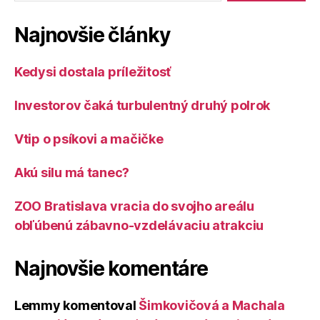
Najnovšie články
Kedysi dostala príležitosť
Investorov čaká turbulentný druhý polrok
Vtip o psíkovi a mačičke
Akú silu má tanec?
ZOO Bratislava vracia do svojho areálu
obľúbenú zábavno-vzdelávaciu atrakciu
Najnovšie komentáre
Lemmy
komentoval
Šimkovičová a Machala