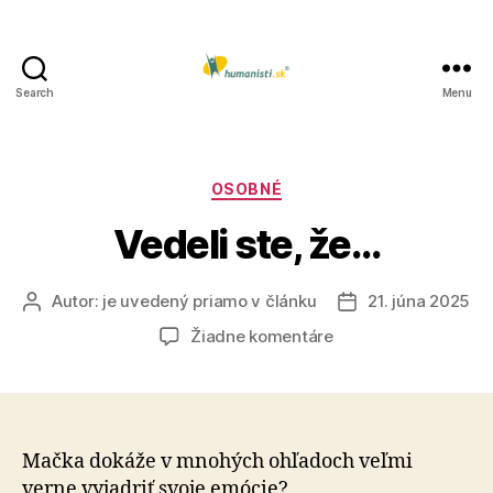
Search
Menu
Humanisti.sk
Kategórie
OSOBNÉ
Vedeli ste, že…
Autor:
je uvedený priamo v článku
21. júna 2025
Autor
Dátum
článku
článku
na
Žiadne komentáre
Vedeli
ste,
že…
Mačka dokáže v mnohých ohľadoch veľmi
verne vyjadriť svoje emócie?