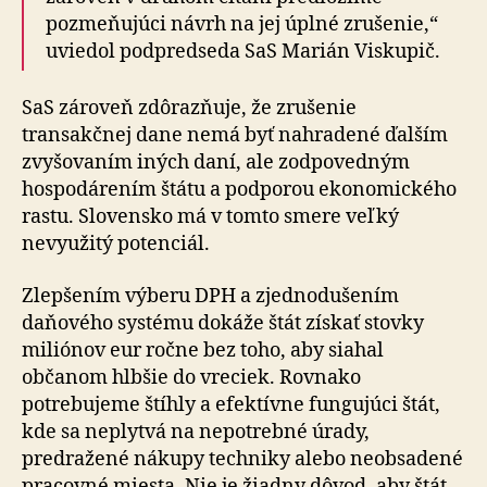
pozmeňujúci návrh na jej úplné zrušenie,“
uviedol podpredseda SaS Marián Viskupič.
SaS zároveň zdôrazňuje, že zrušenie
transakčnej dane nemá byť nahradené ďalším
zvyšovaním iných daní, ale zodpovedným
hospodárením štátu a podporou eko­no­mic­ké­ho
rastu. Slovensko má v tomto smere veľký
nevyužitý potenciál.
Zlepšením výberu DPH a zjednodušením
daňového systému dokáže štát získať stovky
miliónov eur ročne bez toho, aby siahal
občanom hlbšie do vreciek. Rovnako
potrebujeme štíhly a efektívne fungujúci štát,
kde sa neplytvá na nepotrebné úrady,
predražené nákupy techniky alebo neobsadené
pracovné miesta. Nie je žiadny dôvod, aby štát