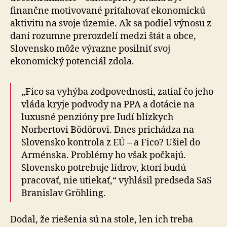
finančne motivované priťahovať ekonomickú
aktivitu na svoje územie. Ak sa podiel výnosu z
daní rozumne prerozdelí medzi štát a obce,
Slovensko môže výrazne posilniť svoj
ekonomický potenciál zdola.
„Fico sa vyhýba zodpovednosti, zatiaľ čo jeho
vláda kryje podvody na PPA a dotácie na
luxusné penzióny pre ľudí blízkych
Norbertovi Bödörovi. Dnes prichádza na
Slovensko kontrola z EÚ – a Fico? Ušiel do
Arménska. Problémy ho však počkajú.
Slovensko potrebuje lídrov, ktorí budú
pracovať, nie utiekať,“ vyhlásil predseda SaS
Branislav Gröhling.
Dodal, že riešenia sú na stole, len ich treba