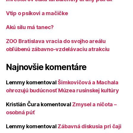
Vtip o psíkovi a mačičke
Akú silu má tanec?
ZOO Bratislava vracia do svojho areálu
obľúbenú zábavno-vzdelávaciu atrakciu
Najnovšie komentáre
Lemmy
komentoval
Šimkovičová a Machala
ohrozujú budúcnosť Múzea rusínskej kultúry
Kristián Čura
komentoval
Zmysel a ničota –
osobná púť
Lemmy
komentoval
Zábavná diskusia pri čaji