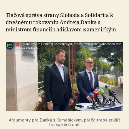
riešenia,
ako
zrušiť
Tlačová správa strany Sloboda a Solidarita k
transakčn
dnešnému rokovaniu Andreja Danka s
daň
ministrom financií La­dis­la­vom Kamenickým.
a
naštartov
ekonomik
Argumenty pre Danka s Kamenickým, prečo treba zrušiť
transakčnú daň.