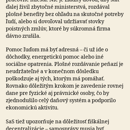
ďalej živil zbytočné ministerstvá, rozdával
plošné benefity bez ohľadu na skutočné potreby
ľudí, alebo si dovoľoval udržiavať stovky
poistných zmlúv, ktoré by súkromná firma
dávno zrušila.
Pomoc ľuďom má byť adresná – či už ide o
dôchodky, energetickú pomoc alebo iné
sociálne opatrenia. Plošné rozdávanie peňazí je
neudržateľné a v konečnom dôsledku
poškodzuje aj tých, ktorým má pomáhať.
Rovnako dôležitým krokom je zavedenie rovnej
dane pre fyzické aj právnické osoby, čo by
zjednodušilo celý da­ňo­vý systém a podporilo
ekonomickú aktivitu.
SaS tiež upozorňuje na dôležitosť fiškálnej
decentralizácie – samosprávy musia byť