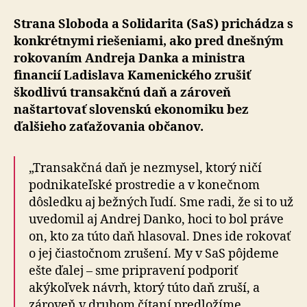
Strana Sloboda a Solidarita (SaS) prichádza s
kon­krét­ny­mi riešeniami, ako pred dnešným
rokovaním Andreja Danka a ministra
financií Ladislava Kamenického zrušiť
škodlivú transakčnú daň a zároveň
naštartovať slovenskú ekonomiku bez
ďalšieho zaťažovania občanov.
„Transakčná daň je nezmysel, ktorý ničí
podnikateľské prostredie a v konečnom
dôsledku aj bežných ľudí. Sme radi, že si to už
uvedomil aj Andrej Danko, hoci to bol práve
on, kto za túto daň hlasoval. Dnes ide rokovať
o jej čiastočnom zrušení. My v SaS pôjdeme
ešte ďalej – sme pripravení podporiť
akýkoľvek návrh, ktorý túto daň zruší, a
zároveň v druhom čítaní predložíme