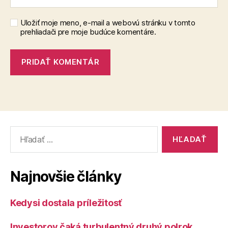
Uložiť moje meno, e-mail a webovú stránku v tomto
prehliadači pre moje budúce komentáre.
Vyhľadať:
Najnovšie články
Kedysi dostala príležitosť
Investorov čaká turbulentný druhý polrok