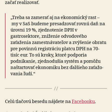
začať realizovať.
„Treba sa zamerať aj na ekonomický rast –
my v SaS budeme presadzovať rovnú daň na
úrovni 19 %, zjed­no­te­nie DPH v
gastrosektore, zníženie odvodového
zaťaženia zamestnávateľov a zvýšenie obratu
pre povinnú registráciu platcu DPH na 70-
tisíc eur. To sú kroky, ktoré podporia
podnikanie, zjednodušia systém a pomôžu
naštartovať ekonomiku bez ďalšieho za­ťa­žo­
va­nia ľudí.“
Celú tlačovú besedu nájdete na
Facebooku
.