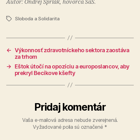
Autor: Ondrej Šprlák, hovorca SaS.
Sloboda a Solidarita
Značky
←
Výkonnosť zdravotníckeho sektora zaostáva
za trhom
→
Eštok útočí na opozíciu a europoslancov, aby
prekryl Becíkove kšefty
Pridaj komentár
Vaša e-mailová adresa nebude zverejnená.
Vyžadované polia sú označené
*