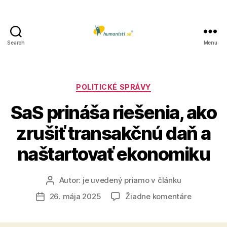
Search
Menu
Humanisti.sk
Kategórie
POLITICKÉ SPRÁVY
SaS prináša riešenia, ako
zrušiť transakčnú daň a
naštartovať ekonomiku
Autor:
je uvedený priamo v článku
Autor
článku
na
26. mája 2025
Žiadne komentáre
Dátum
SaS
článku
prináša