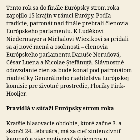
Tento rok sa do finále Európsky strom roka
zapojilo 15 krajín v rámci Európy. Podľa
tradície, patronát nad finále prebrali členovia
Európskeho parlamentu. K Luděkovi
Niedermayer a Michalovi Wiezikovi sa pridali
sa aj nové mená a osobnosti – členovia
Európskeho parlamentu Danuše Nerudová,
César Luena a Nicolae Ștefănuță. Slávnostné
odovzdanie cien sa bude konať pod patronátom
riaditeľky Generálneho riaditeľstva Európskej
komisie pre životné prostredie, Floriky Fink-
Hooijer.
Pravidlá v súťaži Európsky strom roka
Kratšie hlasovacie obdobie, ktoré začne 3. a
skončí 24. februára, má za cieľ zintenzívniť
kampaň a viac motivovať záujemcov o