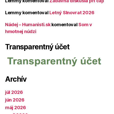
Lemmy
komentoval
Zábavná diskusia pri čaji
Lemmy
komentoval
Letný Slnovrat 2026
Nádej – Humanisti.sk
komentoval
Som v
hmotnej núdzi
Transparentný účet
Archív
júl 2026
jún 2026
máj 2026