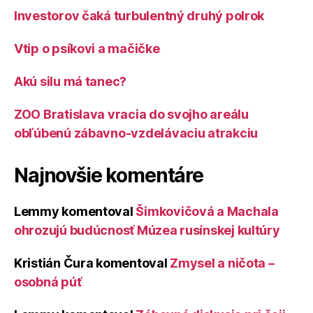
Investorov čaká turbulentný druhý polrok
Vtip o psíkovi a mačičke
Akú silu má tanec?
ZOO Bratislava vracia do svojho areálu
obľúbenú zábavno-vzdelávaciu atrakciu
Najnovšie komentáre
Lemmy
komentoval
Šimkovičová a Machala
ohrozujú budúcnosť Múzea rusínskej kultúry
Kristián Čura
komentoval
Zmysel a ničota –
osobná púť