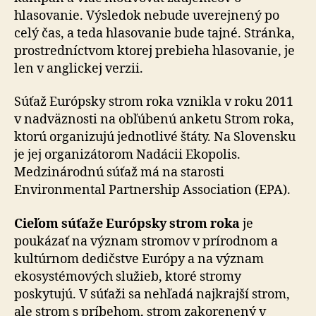
hlasovanie. Výsledok nebude uverejnený po
celý čas, a teda hlasovanie bude tajné. Stránka,
prostredníctvom ktorej prebieha hlasovanie, je
len v anglickej verzii.
Súťaž Európsky strom roka vznikla v roku 2011
v nadväznosti na obľúbenú anketu Strom roka,
ktorú organizujú jednotlivé štáty. Na Slovensku
je jej organizátorom Nadácii Ekopolis.
Medzinárodnú súťaž má na starosti
Environmental Partnership Association (EPA).
Cieľom súťaže Európsky strom roka
je
poukázať na význam stromov v prírodnom a
kultúrnom dedičstve Európy a na význam
ekosystémových služieb, ktoré stromy
poskytujú. V súťaži sa nehľadá najkrajší strom,
ale strom s príbehom, strom zakorenený v