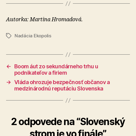
Autorka: Martina Hromadová.
Nadácia Ekopolis
Značky
←
Boom áut zo sekundárneho trhu u
podnikateľov a firiem
→
Vláda ohrozuje bezpečnosť občanov a
medzinárodnú reputáciu Slovenska
2 odpovede na “Slovenský
strom je vo finále”