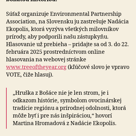
Súťaž organizuje Environmental Partnership
Association, na Slovensku ju zastrešuje Nadácia
Ekopolis, ktorá vyzýva všetkých milovníkov
prírody, aby podporili našu zástupkyňu.
Hlasovanie už prebieha – pridajte sa od 3. do 22.
februára 2025 prostredníctvom online
hlasovania na webovej stránke
www.treeoftheyear.org
(kľúčové slovo je vpravo
VOTE, čiže hlasuj).
„Hruška z Bošáce nie je len strom, je i
odkazom histórie, symbolom ovocinárskej
tradície regiónu a prírodnej odolnosti, ktorá
môže byť i pre nás inšpiráciou,“ hovorí
Martina Hromadová z Nadácie Ekopolis.