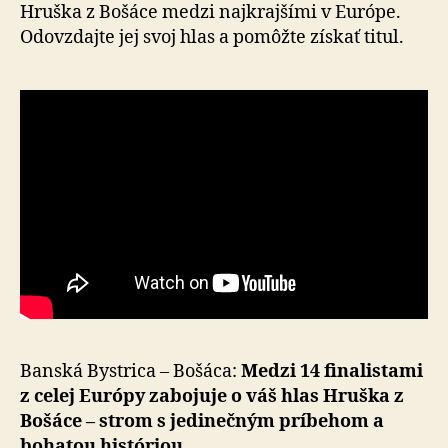
finále
Hruška z Bošáce medzi najkrajšími v Európe.
Odovzdajte jej svoj hlas a pomôžte získať titul.
Banská Bystrica – Bošáca:
Medzi 14 finalistami
z celej Európy zabojuje o váš hlas Hruška z
Bošáce – strom s jedinečným príbehom a
bohatou históriou.