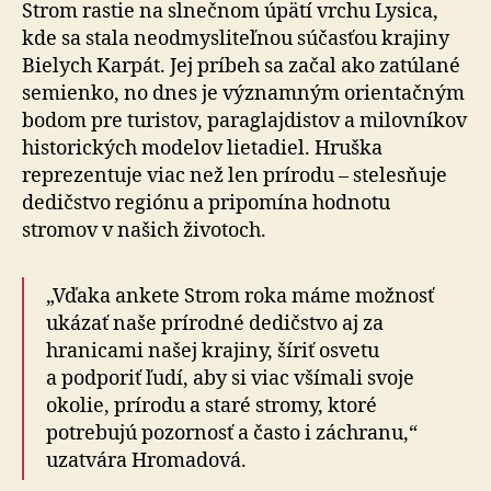
Strom rastie na slnečnom úpätí vrchu Lysica,
kde sa stala neodmysliteľnou súčasťou krajiny
Bielych Karpát. Jej príbeh sa začal ako zatúlané
semienko, no dnes je významným orientačným
bodom pre turistov, paraglajdistov a milovníkov
historických modelov lietadiel. Hruška
reprezentuje viac než len prírodu – stelesňuje
dedičstvo regiónu a pripomína hodnotu
stromov v našich životoch.
„Vďaka ankete Strom roka máme možnosť
ukázať naše prírodné dedičstvo aj za
hranicami našej krajiny, šíriť osvetu
a podporiť ľudí, aby si viac všímali svoje
okolie, prírodu a staré stromy, ktoré
potrebujú pozornosť a často i záchranu,“
uzatvára Hromadová.