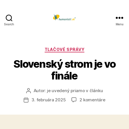
Search
Menu
Humanisti.sk
Kategórie
TLAČOVÉ SPRÁVY
Slovenský strom je vo
finále
Autor:
je uvedený priamo v článku
Autor
článku
na
3. februára 2025
2 komentáre
Dátum
Slovenský
článku
strom
je
vo