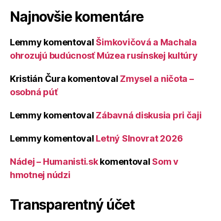
Najnovšie komentáre
Lemmy
komentoval
Šimkovičová a Machala
ohrozujú budúcnosť Múzea rusínskej kultúry
Kristián Čura
komentoval
Zmysel a ničota –
osobná púť
Lemmy
komentoval
Zábavná diskusia pri čaji
Lemmy
komentoval
Letný Slnovrat 2026
Nádej – Humanisti.sk
komentoval
Som v
hmotnej núdzi
Transparentný účet