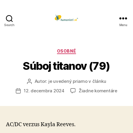
Search
Menu
Humanisti.sk
Kategórie
OSOBNÉ
Súboj titanov (79)
Autor:
je uvedený priamo v článku
Autor
článku
na
12. decembra 2024
Žiadne komentáre
Dátum
Súboj
článku
titanov
(79)
AC/DC verzus Kayla Reeves.