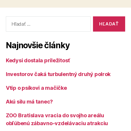
Vyhľadať:
Najnovšie články
Kedysi dostala príležitosť
Investorov čaká turbulentný druhý polrok
Vtip o psíkovi a mačičke
Akú silu má tanec?
ZOO Bratislava vracia do svojho areálu
obľúbenú zábavno-vzdelávaciu atrakciu