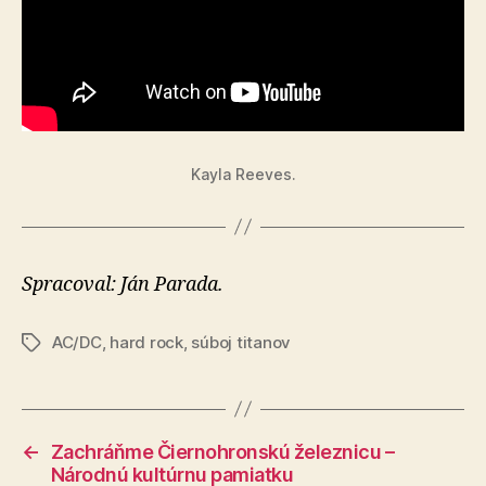
Kayla Reeves.
Spracoval: Ján Parada.
AC/DC
,
hard rock
,
súboj titanov
Značky
←
Zachráňme Čiernohronskú železnicu –
Národnú kultúrnu pamiatku