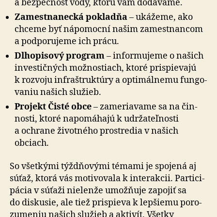
a bez­peč­nosť vody, ktorú vám do­dá­va­me.
Zamestnanecká pokladňa
– ukážeme, ako
chceme byť ná­po­mocní našim za­mestnan­com
a pod­po­ru­je­me ich prácu.
Dlhopisový program
– infor­mu­je­me o na­šich
inves­tič­ných mož­nos­tiach, ktoré prispie­va­jú
k roz­vo­ju infra­štruk­tú­ry a op­ti­mál­ne­mu fun­go­
va­niu našich služieb.
Projekt Čisté obce
– zame­ria­va­me sa na čin­
nosti, ktoré na­po­má­ha­jú k udrža­teľ­nosti
a ochrane ži­vot­né­ho prostredia v na­šich
obciach.
So všetkými týždňovými témami je spojená aj
súťaž, ktorá vás mo­ti­vo­va­la k interakcii. Par­ti­ci­
pá­cia v sú­ťa­ži nie­len­že umož­ňuje zapojiť sa
do disku­sie, ale tiež prispieva k lep­šiemu po­ro­
zu­me­niu našich služieb a akti­vít. Všetky