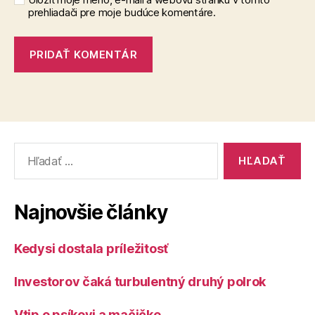
prehliadači pre moje budúce komentáre.
Vyhľadať:
Najnovšie články
Kedysi dostala príležitosť
Investorov čaká turbulentný druhý polrok
Vtip o psíkovi a mačičke