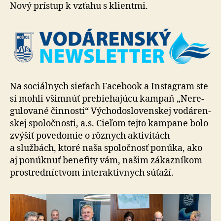
Nový prístup k vzťahu s klientmi.
Na sociálnych sieťach Facebook a Instagram ste
si mohli všim­núť pre­bie­ha­jú­cu kampaň „Ne­re­
gu­lo­va­né čin­nosti“ Vý­cho­do­slo­ven­skej vo­dá­ren­
skej spo­loč­nosti, a.s. Cieľom tejto kampane bolo
zvýšiť po­ve­do­mie o rôz­nych akti­vi­tách
a službách, ktoré naša spoločnosť ponúka, ako
aj ponúknuť benefity vám, našim zá­kaz­ní­kom
prostred­níc­tvom interak­tív­nych sú­ťa­ží.