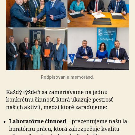
Podpisovanie memoránd.
Každý týždeň sa zameriavame na jednu
konkrétnu činnosť, ktorá ukazuje pestrosť
našich aktivít, medzi ktoré za­ra­ďu­je­me:
Laboratórne činnosti
– prezentu­je­me našu la­
bo­ra­tór­nu prácu, ktorá za­bez­pe­ču­je kva­li­tu