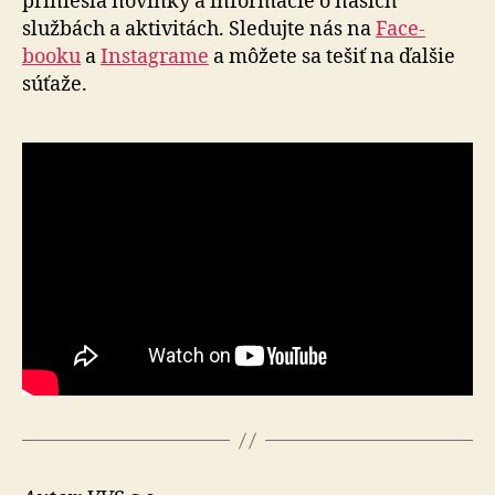
priniesla no­vin­ky a in­for­má­cie o našich
službách a aktivitách. Sledujte nás na
Face­
booku
a
In­sta­gra­me
a mô­že­te sa tešiť na ďal­šie
sú­ťa­že.