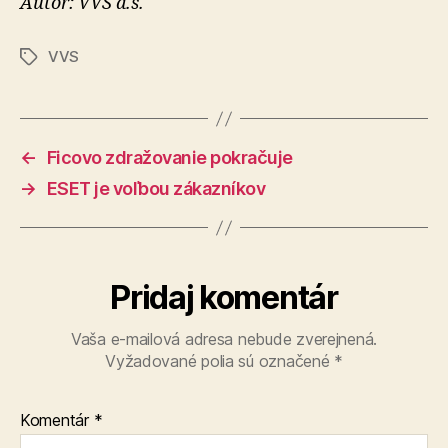
Autor: VVS a.s.
VVS
Značky
←
Ficovo zdražovanie pokračuje
→
ESET je voľbou zákazníkov
Pridaj komentár
Vaša e-mailová adresa nebude zverejnená.
Vyžadované polia sú označené
*
Komentár
*