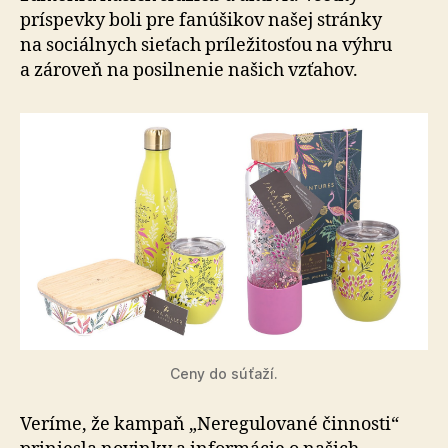
príspevky boli pre fa­nú­ši­kov našej stránky
na so­ciál­nych sie­ťach prí­le­ži­tosťou na výhru
a zá­ro­veň na po­sil­ne­nie našich vzťahov.
Ceny do súťaží.
Veríme, že kampaň „Neregulované činnosti“