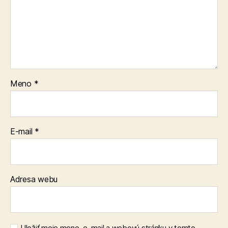
Meno
*
E-mail
*
Adresa webu
Uložiť moje meno, e-mail a webovú stránku v tomto