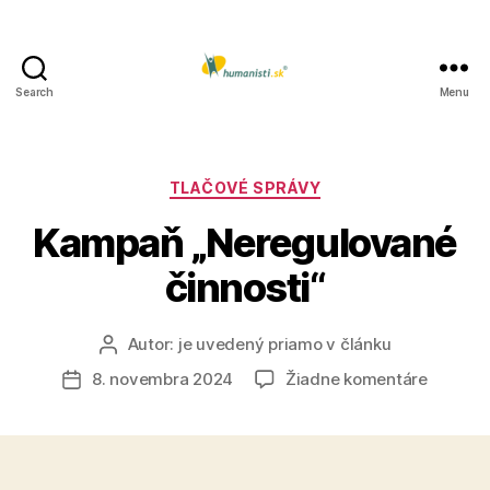
Search
Menu
Humanisti.sk
Kategórie
TLAČOVÉ SPRÁVY
Kampaň „Neregulované
činnosti“
Autor:
je uvedený priamo v článku
Autor
článku
na
8. novembra 2024
Žiadne komentáre
Dátum
Kampa
článku
„Neregu
činnosti