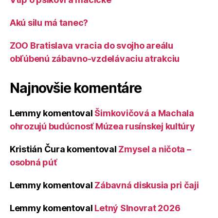
Akú silu má tanec?
ZOO Bratislava vracia do svojho areálu
obľúbenú zábavno-vzdelávaciu atrakciu
Najnovšie komentáre
Lemmy
komentoval
Šimkovičová a Machala
ohrozujú budúcnosť Múzea rusínskej kultúry
Kristián Čura
komentoval
Zmysel a ničota –
osobná púť
Lemmy
komentoval
Zábavná diskusia pri čaji
Lemmy
komentoval
Letný Slnovrat 2026