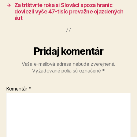
→
Za trištvrte roka si Slováci spoza hraníc
doviezli vyše 47-tisíc prevažne ojazdených
áut
Pridaj komentár
Vaša e-mailová adresa nebude zverejnená.
Vyžadované polia sú označené
*
Komentár
*