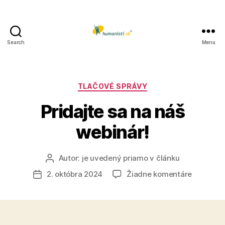
Search
Menu
Humanisti.sk
Kategórie
TLAČOVÉ SPRÁVY
Pridajte sa na náš
webinár!
Autor:
je uvedený priamo v článku
Autor
článku
na
2. októbra 2024
Žiadne komentáre
Dátum
Pridajte
článku
sa
na
náš