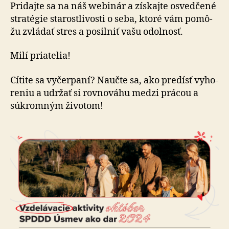
webinár!
Pridajte sa na náš webinár a získajte osved­če­né
stra­té­gie sta­rostli­vosti o seba, ktoré vám po­mô­
žu zvládať stres a po­sil­niť vašu odol­nosť.
Milí priatelia!
Cítite sa vyčerpaní? Naučte sa, ako predísť vy­ho­
re­niu a udržať si rov­no­vá­hu medzi prácou a
súkrom­ným ži­vo­tom!