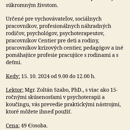
súkromným životom.
Určené pre vychovávateľov, sociálnych
pracovníkov, profesionálnych náhradných
rodičov, psychológov, psychoterapeutov,
pracovníkov Centier pre deti a rodiny,
pracovníkov krízových centier, pedagógov a iné
pomáhajúce profesie pracujúce s rodinami a s
deťmi.
Kedy:
15. 10. 2024 od 9.00 do 12.00 h.
Lektor:
Mgr. Zoltán Szabo, PhD., s viac ako 15-
ročnými skú­se­nos­ťa­mi v psycho­te­rapii a
koučingu, vás prevedie praktickými nástrojmi,
ktoré môžete ihneď použiť.
Cena:
49 €/osoba.