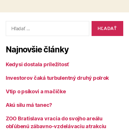
Vyhľadať:
Najnovšie články
Kedysi dostala príležitosť
Investorov čaká turbulentný druhý polrok
Vtip o psíkovi a mačičke
Akú silu má tanec?
ZOO Bratislava vracia do svojho areálu
obľúbenú zábavno-vzdelávaciu atrakciu