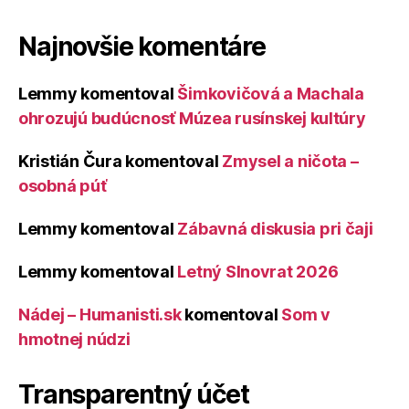
Najnovšie komentáre
Lemmy
komentoval
Šimkovičová a Machala
ohrozujú budúcnosť Múzea rusínskej kultúry
Kristián Čura
komentoval
Zmysel a ničota –
osobná púť
Lemmy
komentoval
Zábavná diskusia pri čaji
Lemmy
komentoval
Letný Slnovrat 2026
Nádej – Humanisti.sk
komentoval
Som v
hmotnej núdzi
Transparentný účet