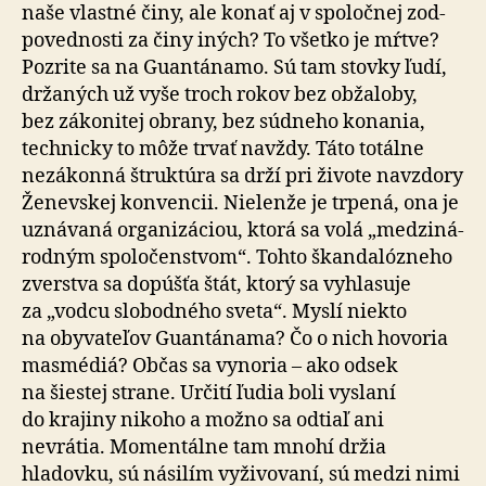
naše vlastné činy, ale konať aj v spo­loč­nej zod­
po­ved­nosti za činy iných? To všetko je mŕtve?
Pozrite sa na Gu­an­tá­namo. Sú tam stovky ľudí,
držaných už vyše troch rokov bez ob­ža­loby,
bez zá­ko­nitej obrany, bez súd­neho konania,
technicky to môže trvať navždy. Táto totálne
nezákonná štruktúra sa drží pri živote navzdory
Ženevskej konvencii. Nie­lenže je trpená, ona je
uznávaná orga­ni­zá­ciou, ktorá sa volá „medzi­ná­
rod­ným spo­lo­čen­stvom“. Tohto škan­da­lóz­neho
zverstva sa dopúšťa štát, ktorý sa vyhlasuje
za „vodcu slobodného sveta“. Myslí niekto
na oby­va­te­ľov Gu­an­tá­nama? Čo o nich hovoria
mas­médiá? Občas sa vynoria – ako odsek
na šiestej strane. Určití ľudia boli vyslaní
do kra­jiny nikoho a možno sa odtiaľ ani
nevrátia. Mo­men­tálne tam mnohí držia
hladovku, sú násilím vyži­vo­vaní, sú medzi nimi