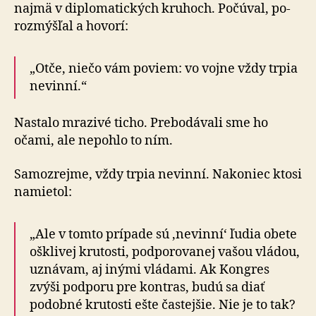
najmä v diplo­ma­tických kruhoch. Počúval, po­
roz­mýš­ľal a ho­vorí:
„Otče, niečo vám poviem: vo vojne vždy trpia
nevinní.“
Nastalo mrazivé ticho. Prebodávali sme ho
očami, ale nepohlo to ním.
Samozrejme, vždy trpia nevinní. Nakoniec ktosi
namietol:
„Ale v tomto prípade sú ‚nevinní‘ ľudia obete
ošklivej krutosti, podporovanej vašou vládou,
uznávam, aj inými vládami. Ak Kongres
zvýši podporu pre kontras, budú sa diať
podobné krutosti ešte častejšie. Nie je to tak?