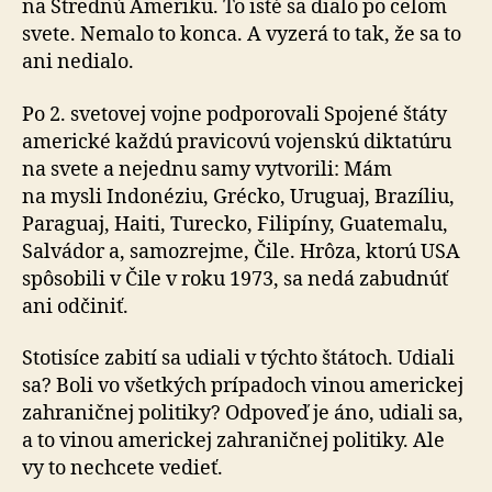
na Strednú Ameriku. To isté sa dialo po celom
svete. Nemalo to konca. A vyzerá to tak, že sa to
ani nedialo.
Po 2. svetovej vojne podporovali Spojené štáty
americké každú pra­vi­covú vojenskú diktatúru
na svete a nejednu samy vytvorili: Mám
na mysli Indo­né­ziu, Grécko, Uruguaj, Brazíliu,
Paraguaj, Haiti, Turecko, Fili­píny, Gua­te­malu,
Sal­vá­dor a, samo­zrejme, Čile. Hrôza, ktorú USA
spô­so­bili v Čile v roku 1973, sa nedá zabudnúť
ani odčiniť.
Stotisíce zabití sa udiali v týchto štátoch. Udiali
sa? Boli vo všet­kých prípadoch vinou americkej
zahra­nič­nej poli­tiky? Odpoveď je áno, udiali sa,
a to vinou ame­ric­kej zahra­nič­nej poli­tiky. Ale
vy to nechcete vedieť.