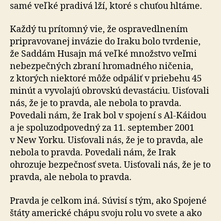
samé veľké pradivá lží, ktoré s chuťou hltáme.
Každý tu prítomný vie, že ospravedlnením
pripravovanej invázie do Iraku bolo tvrdenie,
že Saddám Husajn má veľké množstvo veľmi
nebezpečných zbraní hromadného ničenia,
z ktorých niektoré môže odpáliť v priebehu 45
minút a vyvolajú obrovskú devastáciu. Uisťovali
nás, že je to pravda, ale nebola to pravda.
Povedali nám, že Irak bol v spo­jení s Al-Káidou
a je spo­lu­zod­po­ved­ný za 11. sep­tem­ber 2001
v New Yorku. Uisťovali nás, že je to pravda, ale
nebola to pravda. Povedali nám, že Irak
ohrozuje bezpečnosť sveta. Uisťovali nás, že je to
pravda, ale nebola to pravda.
Pravda je celkom iná. Súvisí s tým, ako Spojené
štáty americké chápu svoju rolu vo svete a ako