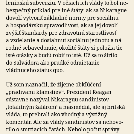
leninskú subverziu. V očiach ich vlády to bol ne­
bez­pečný príklad pre iné štáty: ak sa Nikarague
dovolí vytvoriť základné normy pre so­ciálnu
a hospo­dársku spra­vod­li­vosť, ak sa jej dovolí
zvýšiť štandardy pre zdra­votnú sta­rostli­vosť
a vzde­lanie a dosiahnuť sociálnu jednotu a ná­
rodné seba­ve­do­mie, okolité štáty si položia tie
isté otázky a budú robiť to isté. Už sa to šírilo
do Sal­vá­dora ako prudké odmietanie
vládnuceho status quo.
Už som naznačil, že žijeme obkľúčení
„pradivami klamstiev“. Prezident Reagan
sústavne nazýval Nikaraguu sandinistov
‚totalitným žalárom‘ a mas­médiá, ale aj britská
vláda, to prebrali ako vhodný a výstižný
komentár. Ale za vlády sandinistov sa ne­ho­vo­
rilo o smrtiacich čatách. Nebolo počuť správy