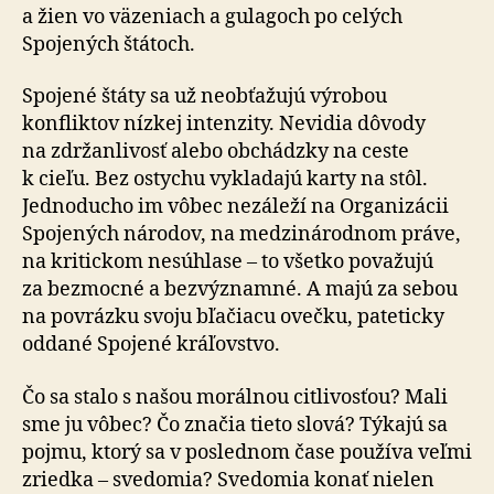
a žien vo vä­ze­niach a gu­la­goch po celých
Spojených štátoch.
Spojené štáty sa už neobťažujú výrobou
konfliktov nízkej intenzity. Nevidia dôvody
na zdr­žan­li­vosť alebo obchádzky na ceste
k cieľu. Bez ostychu vykladajú karty na stôl.
Jedno­du­cho im vôbec nezáleží na Orga­ni­zácii
Spojených národov, na me­dzi­ná­rod­nom práve,
na kri­tickom nesúhlase – to všetko považujú
za bez­mocné a bez­významné. A majú za sebou
na povrázku svoju bľačiacu ovečku, pateticky
oddané Spojené kráľovstvo.
Čo sa stalo s našou morálnou citlivosťou? Mali
sme ju vôbec? Čo značia tieto slová? Týkajú sa
pojmu, ktorý sa v poslednom čase používa veľmi
zriedka – svedomia? Svedomia konať nielen