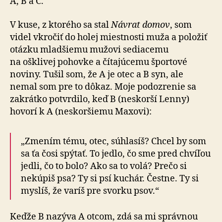
A, B a C.
V kuse, z ktorého sa stal
Návrat domov
, som
videl vkročiť do holej miestnosti muža a položiť
otázku mladšiemu mužovi sediacemu
na ošklivej pohovke a čí­ta­jú­cemu športové
noviny. Tušil som, že A je otec a B syn, ale
nemal som pre to dôkaz. Moje podozrenie sa
zakrátko potvrdilo, keď B (neskorší Lenny)
hovorí k A (neskoršiemu Maxovi):
„Zmením tému, otec, súhlasíš? Chcel by som
sa ťa čosi spýtať. To jedlo, čo sme pred chví­ľou
jedli, čo to bolo? Ako sa to volá? Prečo si
nekúpiš psa? Ty si psí kuchár. Čestne. Ty si
myslíš, že varíš pre svorku psov.“
Keďže B nazýva A otcom, zdá sa mi správnou