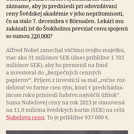
zázname, aby ju pred­niesli pri odovzdá­vaní
ceny Švédskej akadémie v jeho neprí­tom­nosti,
čo sa stalo 7. de­cem­bra v Börssalen. Lekári mu
zakázali ísť do Štok­holmu prevziať cenu spojenú
so sumou
720 000
?
Alfred Nobel zanechal väčšinu svojho majetku,
viac ako 31 miliónov SEK (dnes približne 1 702
miliónov SEK), aby ho pre­menil na fond
a inves­to­val do „bez­peč­ných cenných
papierov“. Príjem z inves­tícií sa mal „ročne roz­
de­ľo­vať vo forme cien tým, ktorí v pred­chá­dza­
jú­com roku priniesli ľudstvu naj­väčší úžitok“.
Suma Nobelovej ceny na rok 2023 je sta­no­vená
na 11,0 milióna švédskych korún (SEK) na celú
Nobelovu cenu
. To je približne 937 000 €.