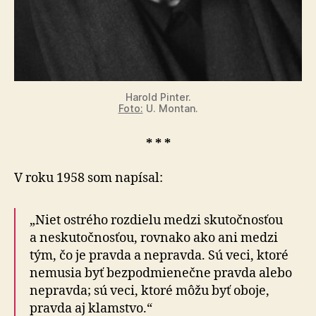
Harold Pinter.
Foto:
U. Montan.
* * *
V roku 1958 som napísal:
„Niet ostrého rozdielu medzi skutočnosťou
a ne­sku­toč­nos­ťou, rovnako ako ani medzi
tým, čo je pravda a ne­pravda. Sú veci, ktoré
nemusia byť bez­pod­mie­nečne pravda alebo
ne­pravda; sú veci, ktoré môžu byť oboje,
pravda aj klamstvo.“