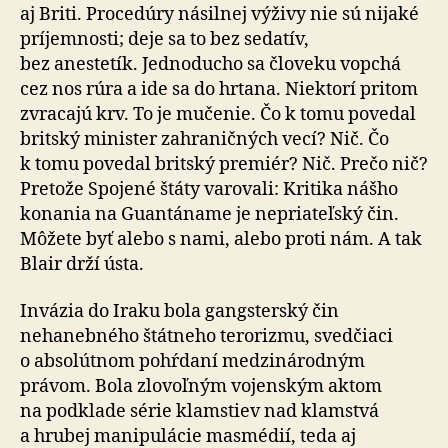
aj Briti. Procedúry násilnej výživy nie sú nijaké
príjemnosti; deje sa to bez se­datív,
bez anestetík. Jedno­ducho sa človeku vopchá
cez nos rúra a ide sa do hrtana. Nie­ktorí pritom
zvracajú krv. To je mučenie. Čo k tomu povedal
britský minister zahraničných vecí? Nič. Čo
k tomu povedal britský premiér? Nič. Prečo nič?
Pretože Spojené štáty varovali: Kritika nášho
konania na Gu­an­tá­name je ne­pria­teľ­ský čin.
Môžete byť alebo s nami, alebo proti nám. A tak
Blair drží ústa.
Invázia do Iraku bola gangsterský čin
nehanebného štátneho terorizmu, svedčiaci
o abso­lút­nom pohŕdaní me­dzi­ná­rod­ným
právom. Bola zlo­voľ­ným vojenským aktom
na pod­klade série klamstiev nad klamstvá
a hrubej mani­pu­lácie mas­médií, teda aj