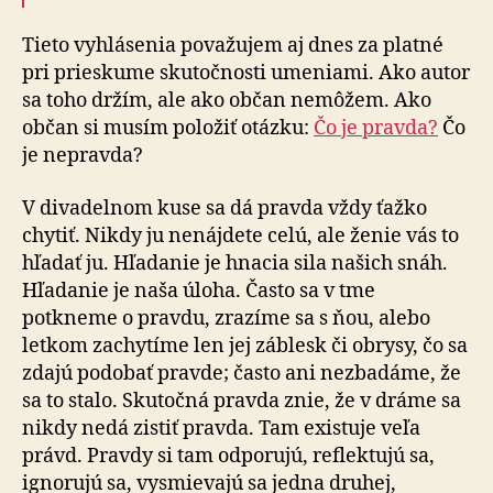
Tieto vyhlásenia považujem aj dnes za platné
pri prieskume sku­toč­nosti umeniami. Ako autor
sa toho držím, ale ako občan nemôžem. Ako
občan si musím položiť otázku:
Čo je pravda?
Čo
je nepravda?
V divadelnom kuse sa dá pravda vždy ťažko
chytiť. Nikdy ju nenájdete celú, ale ženie vás to
hľadať ju. Hľadanie je hnacia sila našich snáh.
Hľadanie je naša úloha. Často sa v tme
potkneme o pravdu, zrazíme sa s ňou, alebo
letkom zachytíme len jej záblesk či obrysy, čo sa
zdajú podobať pravde; často ani nezbadáme, že
sa to stalo. Skutočná pravda znie, že v dráme sa
nikdy nedá zistiť pravda. Tam existuje veľa
právd. Pravdy si tam odporujú, reflektujú sa,
ignorujú sa, vysmievajú sa jedna druhej,