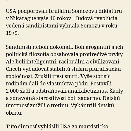
USA podporovali brutálnu Somozovu diktatúru
v Ni­ka­ra­gue vyše 40 rokov – ľu­dová revo­lúcia
vedená sandinistami vyhnala Somozu v roku
1979.
Sandinisti neboli dokonalí. Boli arogantní a ich
politická filo­zo­fia obsa­ho­vala proti­rečivé prvky.
Ale boli inteligentní, racionálni a ci­vi­li­zo­vaní.
Chceli vybudovať stabilnú slušnú pluralistickú
spoločnosť. Zrušili trest smrti. Vyše sto­tisíc
rodinám dali do vlastníctva pôdu. Postavili
2 000 škôl a odstra­ňo­vali anal­fa­be­tizmus. Školy
a zdra­votná starostlivosť boli zadarmo. Detskú
úmrtnosť znížili o tretinu. Vykántrili detskú
obrnu.
Túto činnosť vyhlásili USA za marxisticko-