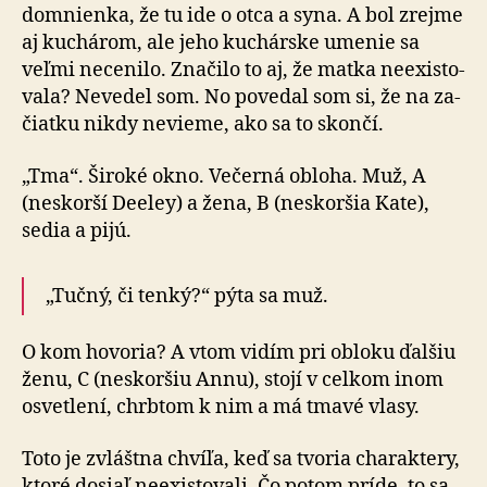
domnienka, že tu ide o otca a syna. A bol zrejme
aj kuchárom, ale jeho kuchárske umenie sa
veľmi necenilo. Značilo to aj, že matka ne­exis­to­
vala? Nevedel som. No povedal som si, že na za­
čiat­ku nikdy nevieme, ako sa to skončí.
„Tma“. Široké okno. Večerná obloha. Muž, A
(neskorší Deeley) a žena, B (neskoršia Kate),
sedia a pijú.
„Tučný, či tenký?“ pýta sa muž.
O kom hovoria? A vtom vidím pri obloku ďalšiu
ženu, C (neskoršiu Annu), stojí v cel­kom inom
osvetlení, chrbtom k nim a má tmavé vlasy.
Toto je zvláštna chvíľa, keď sa tvoria charaktery,
ktoré dosiaľ neexistovali. Čo potom príde, to sa