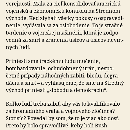
verejnosti. Mala za cieľ kon­so­li­do­vať americkú
vojenskú a eko­no­mickú kontrolu na Stred­nom
východe. Keď zlyhali všetky pokusy o ospra­vedl­
nenie, vydávala sa za oslo­bo­denie. To je strašné
tvrdenie o vo­jen­skej maši­nérii, ktorá je zod­po­
vedná za smrť a zra­nenia tisícov a tisícov nevin­
ných ľudí.
Priniesli sme irackému ľudu mučenie,
bombardovanie, ochu­dob­nený urán, nespo­
četné prípady náhodných zabití, biedu, degra­
dáciu a smrť – a vyhla­su­jeme, že sme na Stredný
východ priniesli „slobodu a demo­kraciu“.
Koľko ľudí treba zabiť, aby vás to kvalifikovalo
za hro­mad­ného vraha a voj­no­vého zločinca?
Sto­tisíc? Povedal by som, že to je viac ako dosť.
Preto by bolo spra­vod­livé, keby boli Bush