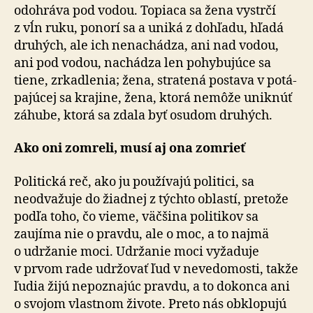
odohráva pod vodou. Topiaca sa žena vystrčí
z vĺn ruku, ponorí sa a uniká z dohľadu, hľadá
druhých, ale ich nenachádza, ani nad vodou,
ani pod vodou, nachádza len pohybujúce sa
tiene, zrkadlenia; žena, stratená postava v po­tá­
pa­jú­cej sa krajine, žena, ktorá nemôže uniknúť
záhube, ktorá sa zdala byť osudom druhých.
Ako oni zomreli, musí aj ona zomrieť
Politická reč, ako ju používajú politici, sa
neodvažuje do žiadnej z týchto oblastí, pretože
podľa toho, čo vieme, väčšina politikov sa
zaujíma nie o pravdu, ale o moc, a to najmä
o udržanie moci. Udržanie moci vyžaduje
v prvom rade udržovať ľud v ne­ve­do­mosti, takže
ľudia žijú nepoznajúc pravdu, a to dokonca ani
o svojom vlastnom živote. Preto nás obklopujú