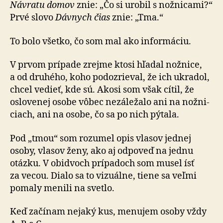
Návratu domov
znie: „Čo si urobil s nožnicami?“
Prvé slovo
Dávnych čias
znie: „Tma.“
To bolo všetko, čo som mal ako informáciu.
V prvom prípade zrejme ktosi hľadal nožnice,
a od dru­hé­ho, koho podozrieval, že ich ukradol,
chcel vedieť, kde sú. Akosi som však cítil, že
oslovenej osobe vôbec nezá­le­žalo ani na nož­ni­
ciach, ani na osobe, čo sa po nich pýtala.
Pod „tmou“ som rozumel opis vlasov jednej
osoby, vlasov ženy, ako aj odpoveď na jednu
otázku. V obidvoch prípadoch som musel ísť
za vecou. Dialo sa to vizuálne, tiene sa veľmi
pomaly menili na svetlo.
Keď začínam nejaký kus, menujem osoby vždy