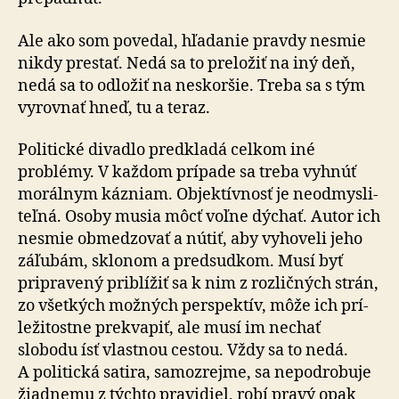
Ale ako som povedal, hľadanie pravdy nesmie
nikdy prestať. Nedá sa to preložiť na iný deň,
nedá sa to odložiť na neskoršie. Treba sa s tým
vyrovnať hneď, tu a teraz.
Politické divadlo predkladá celkom iné
problémy. V každom prípade sa treba vyhnúť
morálnym kázniam. Objek­tív­nosť je ne­od­mysli­
teľná. Osoby musia môcť voľne dýchať. Autor ich
nesmie obmedzovať a nútiť, aby vyhoveli jeho
záľubám, sklonom a pred­sudkom. Musí byť
pripravený priblížiť sa k nim z roz­lič­ných strán,
zo všetkých možných perspektív, môže ich prí­
le­ži­tos­tne prekvapiť, ale musí im nechať
slobodu ísť vlastnou cestou. Vždy sa to nedá.
A po­li­tická satira, samo­zrejme, sa nepodrobuje
žiadnemu z týchto pravidiel, robí pravý opak