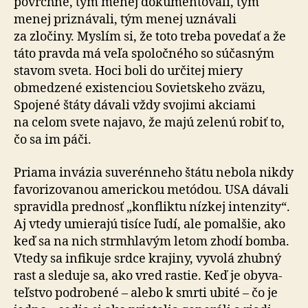
povrchne, tým menej doku­men­to­vali, tým
menej priznávali, tým menej uznávali
za zločiny. Myslím si, že toto treba povedať a že
táto pravda má veľa spo­loč­ného so sú­čas­ným
stavom sveta. Hoci boli do ur­či­tej miery
obmedzené existenciou Sovietskeho zväzu,
Spojené štáty dávali vždy svojimi akciami
na celom svete najavo, že majú zelenú robiť to,
čo sa im páči.
Priama invázia suverénneho štátu nebola nikdy
favo­ri­zo­va­nou americkou metódou. USA dávali
spravidla prednosť „konfliktu nízkej intenzity“.
Aj vtedy umierajú tisíce ľudí, ale pomalšie, ako
keď sa na nich strmhlavým letom zhodí bomba.
Vtedy sa infikuje srdce krajiny, vyvolá zhubný
rast a sle­duje sa, ako vred rastie. Keď je oby­va­
teľ­stvo pod­ro­bené – alebo k smrti ubité – čo je