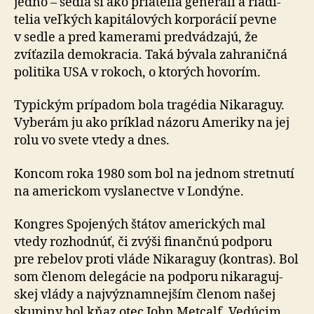
jedno – sedia si ako priatelia generáli a ria­di­
telia veľkých kapitálových korporácií pevne
v sedle a pred ka­me­rami pred­vá­dzajú, že
zvíťazila demo­kracia. Taká bývala zahraničná
politika USA v rokoch, o ktorých hovorím.
Typickým prípadom bola tragédia Nikaraguy.
Vyberám ju ako príklad názoru Ameriky na jej
rolu vo svete vtedy a dnes.
Koncom roka 1980 som bol na jednom stretnutí
na ame­ric­kom vyslanectve v Londýne.
Kongres Spojených štátov amerických mal
vtedy rozhodnúť, či zvýši finančnú podporu
pre re­be­lov proti vláde Nikaraguy (kontras). Bol
som členom delegácie na pod­poru nika­ra­guj­
skej vlády a naj­význam­nej­ším členom našej
skupiny bol kňaz otec John Metcalf. Vedúcim