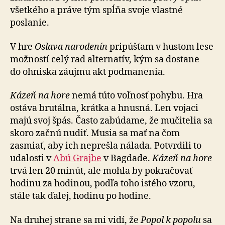
všetkého a práve tým spĺňa svoje vlastné
poslanie.
V hre
Oslava narodenín
pripúšťam v hustom lese
možností celý rad alternatív, kým sa dostane
do ohniska záujmu akt podmanenia.
Kázeň na hore
nemá túto voľnosť pohybu. Hra
ostáva brutálna, krátka a hnusná. Len vojaci
majú svoj špás. Často zabúdame, že mučitelia sa
skoro začnú nudiť. Musia sa mať na čom
zasmiať, aby ich neprešla nálada. Potvrdili to
udalosti v
Abú Grajbe
v Bagdade.
Kázeň na hore
trvá len 20 minút, ale mohla by pokračovať
hodinu za ho­di­nou, podľa toho istého vzoru,
stále tak ďalej, hodinu po ho­dine.
Na druhej strane sa mi vidí, že
Popol k popolu
sa