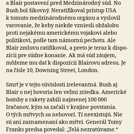
a Blair posta­vení pred Me­dzi­ná­rod­ný súd. No
Bush bol šikovný. Ne­ra­ti­fi­ko­val prístup USA
k to­muto me­dzi­ná­rod­nému orgánu a vyslovil
va­ro­va­nie, že keby niekde vzniesli obžalobu
proti nejakému americkému vojakovi alebo
politikovi, pošle tam námornú pechotu. Ale
Blair zmluvu ra­ti­fi­ko­val, a preto je teraz k dispo­
zícii pre súdne konanie. Ak má súd záujem,
môžeme mu dať k dispo­zícii Blairovu adresu. Je
na čísle 10, Downing Street, London.
Smrť je v tejto súvislosti irelevantná. Bush aj
Blair o nej hovoria len veľmi zriedka. Americké
bomby a rakety zabili naj­menej 100 000
Iračanov, kým sa začali v krajine povstania.
O tých mŕtvych sa nehovorí. Tí neexistujú. Nie
sú ani zazna­me­naní ako mŕtvi. Generál Tomy
Franks predsa povedal: „Telá nezra­tú­vame.“