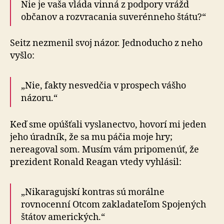
Nie je vaša vláda vinná z podpory vrážd
občanov a roz­vra­cania suve­rén­neho štátu?“
Seitz nezmenil svoj názor. Jednoducho z neho
vyšlo:
„Nie, fakty nesvedčia v prospech vášho
názoru.“
Keď sme opúšťali vyslanectvo, hovorí mi jeden
jeho úradník, že sa mu páčia moje hry;
nereagoval som. Musím vám pripomenúť, že
prezident Ronald Reagan vtedy vyhlásil:
„Nikaragujskí kontras sú morálne
rovnocenní Otcom zakla­da­te­ľom Spo­je­ných
štátov ame­ric­kých.“