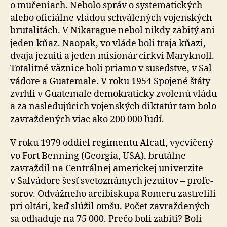
o mu­če­niach. Nebolo správ o syste­ma­tic­kých
alebo oficiálne vládou schvá­le­ných vojenských
bru­ta­li­tách. V Ni­ka­ra­gue nebol nikdy zabitý ani
jeden kňaz. Naopak, vo vláde boli traja kňazi,
dvaja jezuiti a jeden misionár cirkvi Maryknoll.
Totalitné väznice boli priamo v su­sed­stve, v Sal­
vá­dore a Gua­te­male. V roku 1954 Spojené štáty
zvrhli v Gua­te­male demo­kraticky zvolenú vládu
a za nasle­du­jú­cich vojenských diktatúr tam bolo
zavraždených viac ako 200 000 ľudí.
V roku 1979 oddiel regimentu Alcatl, vycvičený
vo Fort Benning (Georgia, USA), brutálne
zavraždil na Cen­trálnej americkej uni­ver­zite
v Sal­vá­dore šesť sveto­zná­mych jezuitov – pro­fe­
so­rov. Odvážneho arci­biskupa Romeru zastrelili
pri oltári, keď slúžil omšu. Počet zavraž­de­ných
sa odhaduje na 75 000. Prečo boli zabití? Boli