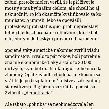
zabití, pre­tože nielen verili, že lepší život je
možný a má byť naším cieľom, ale chceli ho aj
usku­toč­niť. To ich okam­žite kva­li­fi­ko­valo za ko­
mu­nistov. A umreli, lebo sa opovážili
protestovať proti status quo, proti ne­pred­sta­vi­
teľ­nej biede, chorobám a utlá­ča­niu, ktoré boli
ich jediným dedičským právom od na­ro­denia.
Spojené štáty americké nakoniec zvrhli vládu
sandinistov. Trvalo to pár rokov, boli potrebné
značné ekonomické tlaky a stálo to 30 000
mŕtvych, kým bol duch nika­ra­guj­ského národa
zlomený. Opäť zavládla chudoba, ale kasína sa
vrátili. Je po bez­plat­nom školstve a zdra­vot­nej
sta­rostli­vosti. Big biznis sa vrátil a pomstí sa.
Zvíťazila „demo­kracia“.
Ale takáto „politika“ sa neobmedzovala len