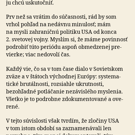
ju chcú uskutočniť.
Prv než sa vrátim do súčasnosti, rád by som
vrhol pohľad na ne­dávnu minulosť; mám
na mysli zahraničnú politiku USA od konca
2. sve­to­vej vojny. Myslím si, že máme povinnosť
podrobiť túto periódu aspoň obme­dze­nej pre­
vierke; viac nedovolí čas.
Každý vie, čo sa v tom čase dialo v Sovietskom
zväze a v štátoch východnej Európy: syste­ma­
tické bru­tál­nosti, roz­siahle ukrutnosti,
bezohľadné potlá­čanie nezá­vis­lého myslenia.
Všetko je to pod­robne zdo­ku­men­to­vané a ove­
rené.
V tejto súvislosti však tvrdím, že zločiny USA
v tom istom období sa zazna­me­ná­vali len