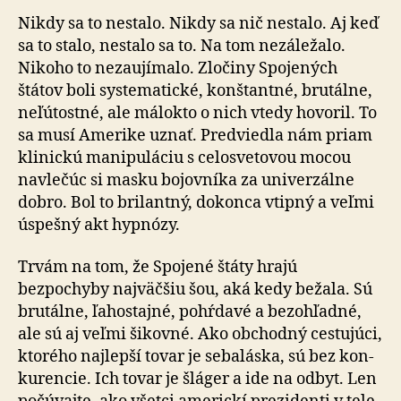
Nikdy sa to nestalo. Nikdy sa nič nestalo. Aj keď
sa to stalo, nestalo sa to. Na tom nezáležalo.
Nikoho to nezaujímalo. Zločiny Spojených
štátov boli syste­ma­tické, konštantné, brutálne,
neľú­tostné, ale málo­kto o nich vtedy hovoril. To
sa musí Amerike uznať. Predviedla nám priam
klinickú ma­ni­pu­láciu s ce­lo­sve­to­vou mocou
navlečúc si masku bojovníka za uni­ver­zálne
dobro. Bol to brilantný, dokonca vtipný a veľmi
úspešný akt hypnózy.
Trvám na tom, že Spojené štáty hrajú
bezpochyby naj­väč­šiu šou, aká kedy bežala. Sú
brutálne, ľahostajné, pohŕdavé a bezo­hľadné,
ale sú aj veľmi šikovné. Ako obchodný cestujúci,
ktorého naj­lepší tovar je seba­láska, sú bez kon­
ku­ren­cie. Ich tovar je šláger a ide na odbyt. Len