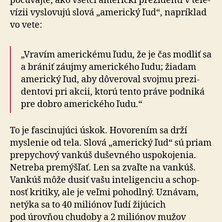
počú­vajte, ako všetci americkí prezidenti v te­le­
vízii vyslovujú slová „americký ľud“, napríklad
vo vete:
„Vravím americkému ľudu, že je čas modliť sa
a brániť záujmy ame­ric­kého ľudu; žiadam
ame­rický ľud, aby dô­ve­ro­val svojmu pre­zi­
den­tovi pri akcii, ktorú tento práve pod­niká
pre dobro ame­ric­kého ľudu.“
To je fascinujúci úskok. Hovorením sa drží
myslenie od tela. Slová „americký ľud“ sú priam
prepychový vankúš duševného uspo­ko­jenia.
Netreba pre­mýšľať. Len sa zvaľte na van­kúš.
Vankúš môže dusiť vašu inte­li­gen­ciu a schop­
nosť kritiky, ale je veľmi pohodlný. Uznávam,
netýka sa to 40 miliónov ľudí žijúcich
pod úrovňou chudoby a 2 miliónov mužov