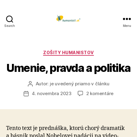
Search
Menu
Humanisti.sk
Kategórie
ZOŠITY HUMANISTOV
Umenie, pravda a politika
Autor:
je uvedený priamo v článku
Autor
článku
na
4. novembra 2023
2 komentáre
Dátum
Umenie,
článku
pravda
a
politika
Tento text je prednáška, ktorú chorý dramatik
a básnik poslal Nobelovej nadácii na video­