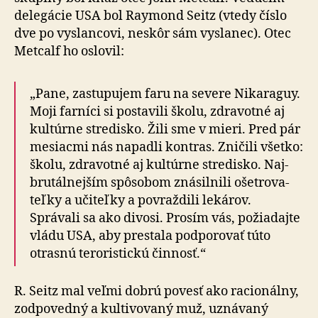
delegácie USA bol Raymond Seitz (vtedy číslo
dve po vyslan­covi, neskôr sám vyslanec). Otec
Metcalf ho oslovil:
„Pane, zastupujem faru na severe Nikaraguy.
Moji farníci si postavili školu, zdravotné aj
kultúrne stredisko. Žili sme v mieri. Pred pár
mesiacmi nás napadli kontras. Zničili všetko:
školu, zdravotné aj kultúrne stredisko. Naj­
bru­tál­nej­ším spô­so­bom znásilnili ošetro­va­
teľky a uči­teľky a povraždili lekárov.
Správali sa ako divosi. Prosím vás, požiadajte
vládu USA, aby prestala pod­po­ro­vať túto
otrasnú teroristickú činnosť.“
R. Seitz mal veľmi dobrú povesť ako racionálny,
zod­po­vedný a kul­ti­vo­vaný muž, uzná­vaný