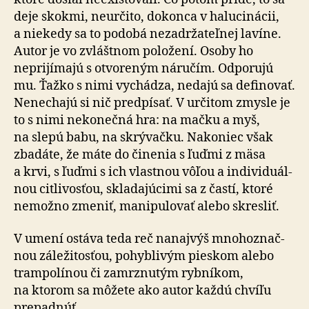
deje skokmi, neurčito, dokonca v ha­lu­ci­ná­cii,
a nie­kedy sa to podobá nezadrža­teľ­nej lavíne.
Autor je vo zvláštnom položení. Osoby ho
neprijímajú s otvo­re­ným náručím. Odporujú
mu. Ťažko s nimi vychádza, nedajú sa definovať.
Nenechajú si nič predpísať. V určitom zmysle je
to s nimi ne­ko­neč­ná hra: na mačku a myš,
na slepú babu, na skrý­vačku. Nakoniec však
zbadáte, že máte do činenia s ľuďmi z mäsa
a krvi, s ľuďmi s ich vlastnou vôľou a in­di­vi­du­ál­
nou citli­vos­ťou, skla­da­jú­cimi sa z častí, ktoré
nemožno zmeniť, mani­pu­lo­vať alebo skresliť.
V umení ostáva teda reč nanajvýš mnoho­znač­
nou zá­le­ži­tos­ťou, pohyblivým pieskom alebo
trampolínou či zamrznutým rybníkom,
na ktorom sa môžete ako autor každú chvíľu
prepadnúť.