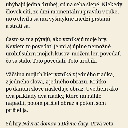
uhýbajú jedna druhej, sú na seba slepé. Niekedy
človek cíti, že drží mo­men­tál­nu pravdu v ruke,
no o chvíľu sa mu vyšmykne medzi prstami
a stratí sa.
Často sa ma pýtajú, ako vznikajú moje hry.
Neviem to povedať. Je mi aj úplne nemožné
urobiť súhrn mojich kusov; môžem len povedať,
čo sa stalo. Toto povedali. Toto urobili.
Väčšina mojich hier vzniká z jedného riadka,
z jedného slova, z jedného obrazu. Krátko
po danom slove nasleduje obraz. Uvediem ako
dva príklady dva riadky, ktoré mi náhle
napadli, potom prišiel obraz a potom som
prišiel ja.
Sú hry
Návrat domov
a
Dávne časy
. Prvá veta