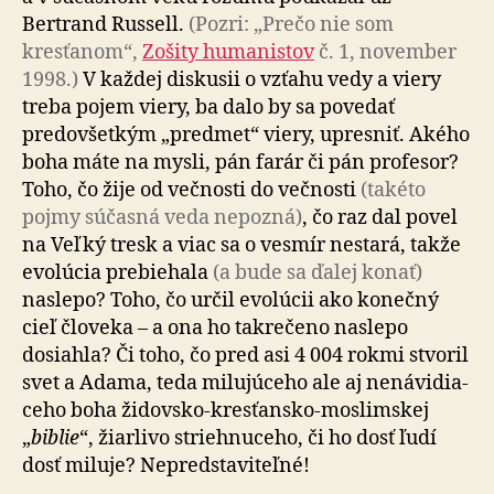
Bertrand Russell.
(Pozri: „Prečo nie som
kresťanom“,
Zošity humanistov
č. 1, november
1998.)
V každej diskusii o vzťahu vedy a viery
treba pojem viery, ba dalo by sa povedať
predovšetkým „predmet“ viery, upresniť. Akého
boha máte na mysli, pán farár či pán profesor?
Toho, čo žije od večnosti do večnosti
(takéto
pojmy súčasná veda nepozná)
, čo raz dal povel
na Veľký tresk a viac sa o vesmír nestará, takže
evolúcia pre­bie­hala
(a bude sa ďalej konať)
naslepo? Toho, čo určil evolúcii ako konečný
cieľ človeka – a ona ho takrečeno naslepo
dosiahla? Či toho, čo pred asi 4 004 rokmi stvoril
svet a Adama, teda milujúceho ale aj ne­ná­vi­dia­
ceho boha židovsko-kres­ťan­sko-moslimskej
„
biblie
“, žiarlivo striehnuceho, či ho dosť ľudí
dosť miluje? Nepredstaviteľné!