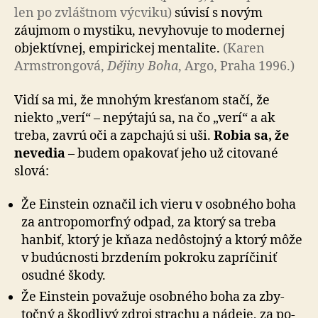
len po zvláštnom výcviku)
súvisí s novým
záujmom o mystiku, ne­vy­ho­vuje to modernej
objektívnej, empirickej mentalite.
(Karen
Armstrongová,
Dějiny Boha
, Argo, Praha 1996.)
Vidí sa mi, že mnohým kresťanom stačí, že
niekto „verí“ – nepýtajú sa, na čo „verí“ a ak
treba, zavrú oči a zapchajú si uši.
Robia sa, že
nevedia
– budem opakovať jeho už citované
slová:
Že Einstein označil ich vieru v osobného boha
za an­tro­po­mor­fný odpad, za ktorý sa treba
hanbiť, ktorý je kňaza nedôstojný a ktorý môže
v bu­dúc­nosti brzdením pokroku zapríčiniť
osudné škody.
Že Einstein považuje osobného boha za zby­
točný a škod­livý zdroj strachu a nádeje, za po­