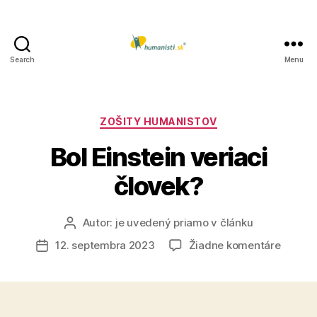
Search
Menu
Humanisti.sk
Kategórie
ZOŠITY HUMANISTOV
Bol Einstein veriaci
človek?
Autor:
je uvedený priamo v článku
Autor
článku
na
12. septembra 2023
Žiadne komentáre
Dátum
Bol
článku
Einstei
veriaci
človek