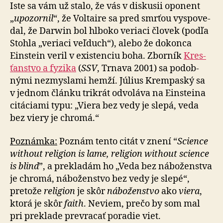
Iste sa vám už stalo, že vás v diskusii opo­nent
„
upo­zor­nil
“, že Voltaire sa pred smrťou vyspo­ve­
dal, že Darwin bol hlboko veriaci človek (podľa
Stohla „veriaci veľ­duch“), alebo že dokonca
Einstein veril v existenciu boha. Zborník
Kres­
ťan­stvo a fy­zika
(
SSV
, Trnava 2001) sa po­dob­
nými nezmyslami hemží. Július Krem­paský sa
v jednom článku trikrát odvo­láva na Einsteina
citá­ciami typu: „Viera bez vedy je slepá, veda
bez viery je chromá.“
Poznámka:
Poznám tento citát v znení “
Science
without religion is lame, religion without science
is blind
”, a pre­kla­dám ho „Veda bez ná­bo­žen­stva
je chromá, ná­bo­žen­stvo bez vedy je slepé“,
pretože
religion
je skôr
ná­bo­žen­stvo
ako
viera
,
ktorá je skôr
faith
. Neviem, prečo by som mal
pri pre­klade prevracať poradie viet.