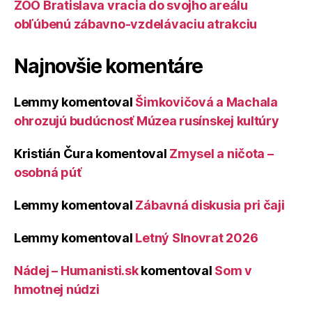
ZOO Bratislava vracia do svojho areálu
obľúbenú zábavno-vzdelávaciu atrakciu
Najnovšie komentáre
Lemmy
komentoval
Šimkovičová a Machala
ohrozujú budúcnosť Múzea rusínskej kultúry
Kristián Čura
komentoval
Zmysel a ničota –
osobná púť
Lemmy
komentoval
Zábavná diskusia pri čaji
Lemmy
komentoval
Letný Slnovrat 2026
Nádej – Humanisti.sk
komentoval
Som v
hmotnej núdzi