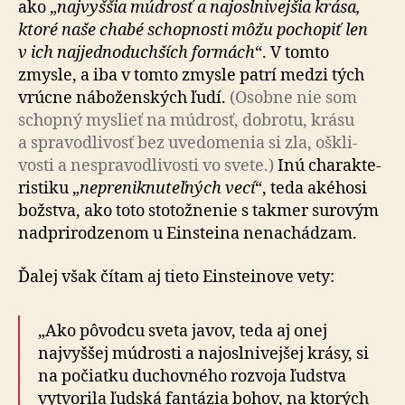
ako „
naj­vyššia múdrosť a naj­oslni­vejšia krása,
ktoré naše chabé schop­nosti môžu pochopiť len
v ich naj­jed­no­duch­ších formách
“. V tomto
zmysle, a iba v tomto zmysle patrí medzi tých
vrúcne ná­bo­žen­ských ľudí.
(Osobne nie som
schopný myslieť na múdrosť, dobrotu, krásu
a spra­vod­li­vosť bez uve­do­menia si zla, oškli­
vosti a ne­spra­vod­li­vosti vo svete.)
Inú cha­rak­te­
ris­tiku „
ne­pre­nik­nu­teľ­ných vecí
“, teda aké­hosi
božstva, ako toto sto­tož­nenie s takmer surovým
nad­pri­ro­dze­nom u Einsteina ne­na­chá­dzam.
Ďalej však čítam aj tieto Einsteinove vety:
„Ako pôvodcu sveta javov, teda aj onej
najvyššej múdrosti a naj­oslni­vejšej krásy, si
na po­čiatku duchovného rozvoja ľudstva
vytvo­rila ľudská fan­tázia bohov, na ktorých