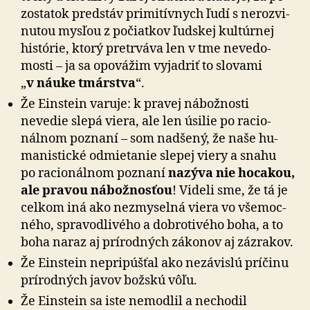
zosta­tok predstáv primi­tívnych ľudí s ne­roz­vi­
nutou mysľou z po­čiat­kov ľudskej kultúrnej
histórie, ktorý pretrváva len v tme ne­ve­do­
mosti – ja sa opovážim vyjadriť to slovami
„
v náuke tmárstva
“.
Že Einstein varuje: k pravej nábožnosti
nevedie slepá viera, ale len úsilie po ra­cio­
nálnom poznaní – som nadšený, že naše hu­
ma­nis­tické odmie­tanie slepej viery a snahu
po ra­cio­nálnom poznaní
nazýva nie hocakou,
ale pravou ná­bož­nosťou
! Videli sme, že tá je
celkom iná ako ne­zmy­selná viera vo vše­moc­
ného, spra­vod­li­vého a dobro­ti­vého boha, a to
boha naraz aj prírodných zákonov aj zázrakov.
Že Einstein nepripúšťal ako nezávislú príčinu
prírodných javov božskú vôľu.
Že Einstein sa iste nemodlil a nechodil