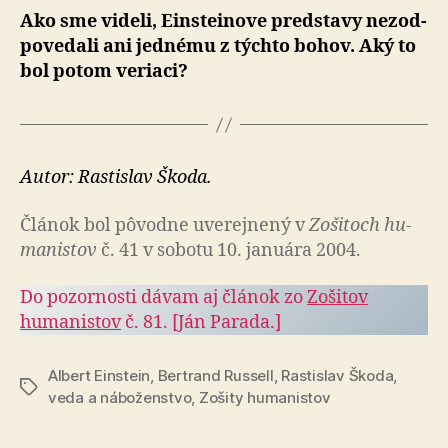
Ako sme videli, Einsteinove predstavy ne­zod­
po­ve­dali ani jednému z týchto bohov. Aký to
bol potom veriaci?
Autor: Rastislav Škoda.
Článok bol pô­vod­ne uve­rej­ne­ný v
Zo­ši­toch hu­
ma­nis­tov
č. 41 v sobotu 10. januára 2004.
Do pozornosti dávam aj článok zo
Zošitov
humanistov
č. 81. [Ján Parada.]
Albert Einstein
,
Bertrand Russell
,
Rastislav Škoda
,
Značky
veda a náboženstvo
,
Zošity humanistov