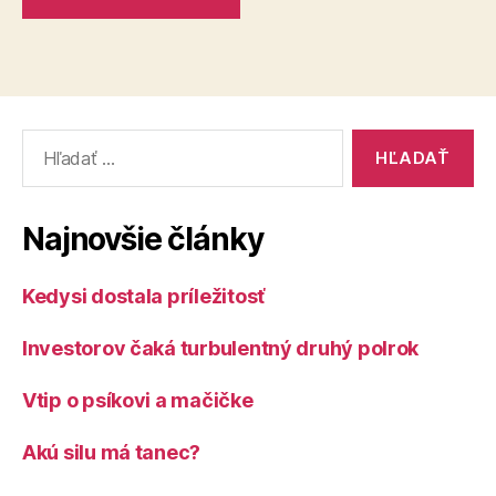
Vyhľadať:
Najnovšie články
Kedysi dostala príležitosť
Investorov čaká turbulentný druhý polrok
Vtip o psíkovi a mačičke
Akú silu má tanec?