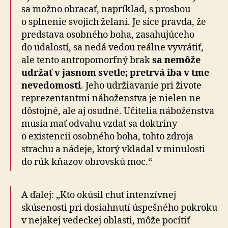
sa možno obracať, napríklad, s prosbou
o splnenie svojich želaní. Je síce pravda, že
pred­stava osobného boha, za­sa­hu­jú­ceho
do uda­lostí, sa nedá vedou reálne vyvrátiť,
ale tento antro­po­mor­fný brak
sa nemôže
udržať v jasnom svetle; pretrvá iba v tme
ne­ve­do­mosti
. Jeho udržia­vanie pri ži­vote
repre­zen­tantmi ná­bo­žen­stva je nielen ne­
dôstojné, ale aj osudné. Učitelia ná­bo­žen­stva
musia mať odvahu vzdať sa doktríny
o existencii osobného boha, tohto zdroja
strachu a nádeje, ktorý vkladal v mi­nu­losti
do rúk kňazov obrovskú moc.“
A ďalej: „Kto okúsil chuť intenzívnej
skúsenosti pri do­siahnutí úspešného pokroku
v ne­jakej vedeckej oblasti, môže pocítiť