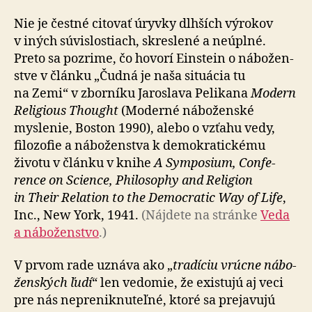
Nie je čestné citovať úryvky dlhších výrokov
v iných sú­vis­los­tiach, skreslené a ne­úplné.
Preto sa pozrime, čo hovorí Einstein o ná­bo­žen­
stve v článku „Čudná je naša situácia tu
na Zemi“ v zbor­níku Jaroslava Pelikana
Modern
Religious Thought
(Moderné náboženské
myslenie, Boston 1990), alebo o vzťahu vedy,
filo­zofie a ná­bo­žen­stva k de­mo­kra­tic­kému
životu v článku v knihe
A Sym­posium, Con­fe­
rence on Science, Philo­sophy and Religion
in Their Relation to the Democratic Way of Life
,
Inc., New York, 1941.
(Nájdete na stránke
Veda
a ná­bo­žen­stvo
.)
V prvom rade uznáva ako „
tradíciu vrúcne ná­bo­
žen­ských ľudí
“ len vedomie, že existujú aj veci
pre nás ne­pre­nik­nu­teľné, ktoré sa pre­ja­vujú