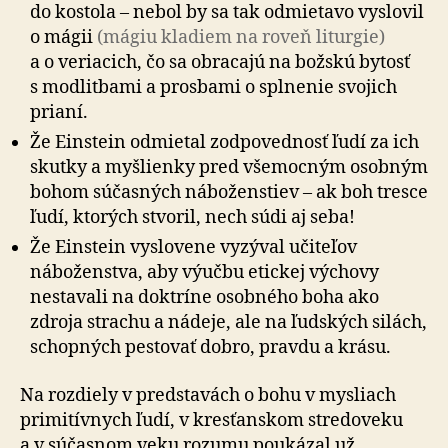
do kostola – nebol by sa tak odmietavo vyslovil
o mágii
(mágiu kladiem na roveň liturgie)
a o veriacich, čo sa obracajú na božskú bytosť
s modlitbami a prosbami o splnenie svojich
prianí.
Že Einstein odmietal zodpovednosť ľudí za ich
skutky a myšlienky pred vše­mocným osobným
bohom súčasných ná­bo­žen­stiev – ak boh tresce
ľudí, ktorých stvoril, nech súdi aj seba!
Že Einstein vyslovene vyzýval učiteľov
náboženstva, aby výučbu etickej výchovy
nesta­vali na doktríne osobného boha ako
zdroja strachu a nádeje, ale na ľudských silách,
schopných pestovať dobro, pravdu a krásu.
Na rozdiely v predstavách o bohu v mysliach
primitívnych ľudí, v kres­ťan­skom stre­do­veku
a v súčasnom veku rozumu poukázal už