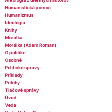
Antológia z diel iných autorov
Humanistická pomoc
Humanizmus
Ideológia
Knihy
Morálka
Morálka (Adam Roman)
O politike
Osobné
Politické správy
Príklady
Prílohy
Tlačové správy
Úvod
Veda