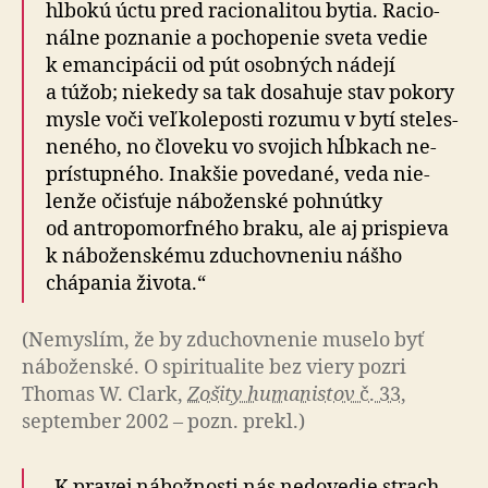
hlbokú úctu pred ra­cio­na­litou bytia. Ra­cio­
nálne poznanie a po­cho­penie sveta vedie
k eman­ci­pácii od pút osobných nádejí
a túžob; niekedy sa tak do­sa­huje stav pokory
mysle voči veľko­le­posti rozumu v bytí steles­
ne­ného, no človeku vo svojich hĺbkach ne­
prístup­ného. Inakšie povedané, veda nie­
lenže očisťuje ná­bo­žen­ské pohnútky
od antro­po­mor­fného braku, ale aj prispieva
k ná­bo­žen­skému zduchov­neniu nášho
chápania života.“
(Nemyslím, že by zduchovnenie muselo byť
náboženské. O spi­ri­tu­a­lite bez viery pozri
Thomas W. Clark,
Zošity humanistov
č. 33
,
september 2002 – pozn. prekl.)
„K pravej nábožnosti nás nedovedie strach