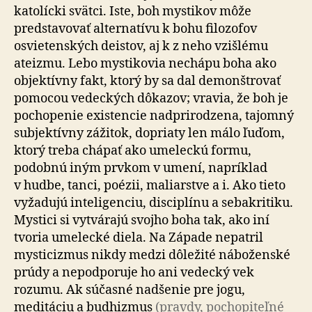
katolícki svätci. Iste, boh mystikov môže
predstavovať alternatívu k bohu filozofov
osvietenských deistov, aj k z neho vzišlému
ateizmu. Lebo mystikovia nechápu boha ako
objektívny fakt, ktorý by sa dal demonštrovať
pomocou vedeckých dôkazov; vravia, že boh je
pochopenie existencie nad­pri­ro­dzena, tajomný
subjektívny zážitok, dopriaty len málo ľuďom,
ktorý treba chápať ako umeleckú formu,
podobnú iným prvkom v umení, napríklad
v hudbe, tanci, poézii, maliarstve a i. Ako tieto
vyžadujú inte­li­gen­ciu, disciplínu a seba­kri­tiku.
Mystici si vytvárajú svojho boha tak, ako iní
tvoria umelecké diela. Na Západe nepatril
mysti­cizmus nikdy medzi dôležité náboženské
prúdy a ne­pod­po­ruje ho ani vedecký vek
rozumu. Ak súčasné nadšenie pre jogu,
meditáciu a budhizmus
(pravdy, po­cho­pi­teľ­né