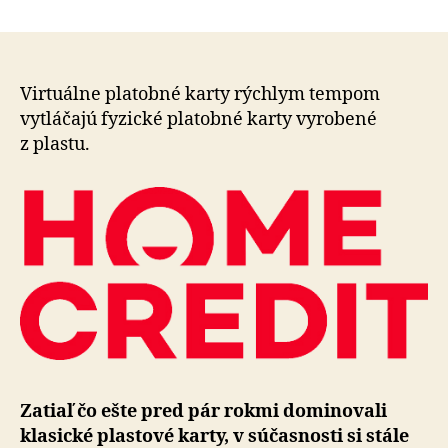
Slováci
článku
stále
viac
upredn
virtuál
Virtuálne platobné karty rýchlym tempom
platob
vytláčajú fyzické platobné karty vyrobené
karty
z plastu.
na
úkor
plasto
Zatiaľ čo ešte pred pár rokmi dominovali
klasické plastové karty, v sú­čas­nosti si stále