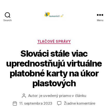
Search
Menu
Humanisti.sk
Kategórie
TLAČOVÉ SPRÁVY
Slováci stále viac
uprednostňujú virtuálne
platobné karty na úkor
plastových
Autor:
je uvedený priamo v článku
Autor
článku
na
11. septembra 2023
Žiadne komentáre
Dátum