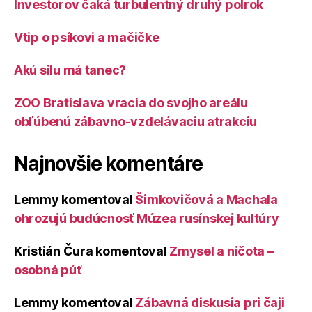
Investorov čaká turbulentný druhý polrok
Vtip o psíkovi a mačičke
Akú silu má tanec?
ZOO Bratislava vracia do svojho areálu
obľúbenú zábavno-vzdelávaciu atrakciu
Najnovšie komentáre
Lemmy
komentoval
Šimkovičová a Machala
ohrozujú budúcnosť Múzea rusínskej kultúry
Kristián Čura
komentoval
Zmysel a ničota –
osobná púť
Lemmy
komentoval
Zábavná diskusia pri čaji