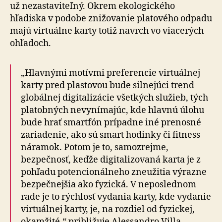
už nezastaviteľný. Okrem ekologického
hľadiska v podobe znižovanie platového odpadu
majú virtuálne karty totiž navrch vo viacerých
ohľadoch.
„Hlavnými motívmi preferencie virtuálnej
karty pred plastovou bude silnejúci trend
globálnej digitalizácie všetkých služieb, tých
platobných nevynímajúc, kde hlavnú úlohu
bude hrať smartfón prípadne iné prenosné
zariadenie, ako sú smart hodinky či fitness
náramok. Potom je to, samozrejme,
bezpečnosť, keďže digitalizovaná karta je z
pohľadu potencionálneho zneužitia výrazne
bezpečnejšia ako fyzická. V neposlednom
rade je to rýchlosť vydania karty, kde vydanie
virtuálnej karty, je, na rozdiel od fyzickej,
okamžité,“ približuje Alessandro Villa,