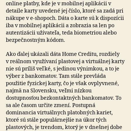
online platby, kde je v mobilnej aplikácii v
detaile karty uvedené jej číslo, ktoré sa zadá pri
nákupe v e-shopoch. Dáta o karte sú k dispozícii
iba v mobilnej aplikácii a zobrazia sa len po
autentizácii užívateľa, teda biometriou alebo
bezpečnostným kódom.
Ako ďalej ukázali dáta Home Creditu, rozdiely
v reálnom využívaní plastovej a virtuálnej karty
nie sú príliš veľké, s jedinou výnimkou, a to je
výber z bankomatov. Tam stále prevláda
použitie fyzickej karty, čo je však ovplyvnené,
najmä na Slovensku, veľmi nízkou
dostupnosťou bez­kon­tak­tných bankomatov. To
sa ale časom určite zmení. Postupná
dominancia virtuálnych platobných kariet,
ktoré sú stále populárnejšie na úkor tých
plastových, je trendom, ktorý je v dnešnej dobe