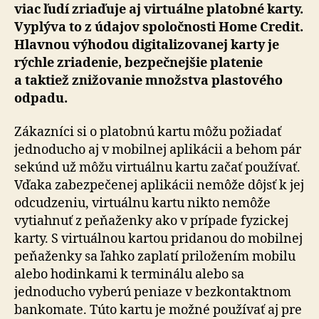
viac ľudí zriaďuje aj virtuálne platobné karty.
Vyplýva to z údajov spoločnosti Home Credit.
Hlavnou výhodou digi­ta­li­zo­va­nej karty je
rýchle zriadenie, bez­peč­nejšie platenie
a taktiež zni­žo­vanie množstva plastového
odpadu.
Zákazníci si o platobnú kartu môžu požiadať
jednoducho aj v mobilnej aplikácii a behom pár
sekúnd už môžu virtuálnu kartu začať používať.
Vďaka za­bez­pe­če­nej aplikácii nemôže dôjsť k jej
odcudzeniu, virtuálnu kartu nikto nemôže
vytiahnuť z peňaženky ako v prípade fyzickej
karty. S virtuálnou kartou pridanou do mobilnej
peňaženky sa ľahko zaplatí priložením mobilu
alebo hodinkami k terminálu alebo sa
jednoducho vyberú peniaze v bez­kon­tak­tnom
bankomate. Túto kartu je možné používať aj pre