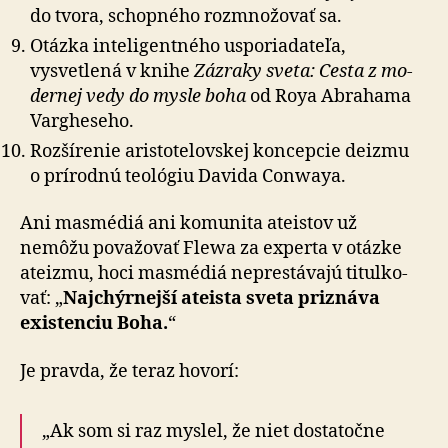
do tvora, schopného roz­mno­žo­vať sa.
Otázka inteligentného usporiadateľa,
vysvetlená v knihe
Zázraky sveta: Cesta z mo­
der­nej vedy do mysle boha
od Roya Abra­hama
Vargheseho.
Rozšírenie aristotelovskej koncepcie deizmu
o prí­rod­nú te­o­ló­giu Davida Conwaya.
Ani masmédiá ani komunita ateistov už
nemôžu po­va­žo­vať Flewa za ex­perta v otázke
ateizmu, hoci mas­médiá ne­pre­stá­vajú ti­tul­ko­
vať: „
Naj­chýr­nejší ateista sveta priznáva
existenciu Boha.
“
Je pravda, že teraz hovorí:
„Ak som si raz myslel, že niet dostatočne