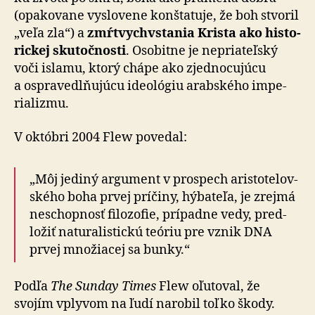
(opa­ko­vane vyslo­vene kon­šta­tuje, že boh stvoril
„veľa zla“) a
zmŕtvych­vstania Krista ako histo­
rickej sku­toč­nosti
. Osobitne je ne­pria­teľský
voči islamu, ktorý chápe ako zjed­no­cu­júcu
a ospra­vedlňu­júcu ide­o­lógiu arabského im­pe­
ria­lizmu.
V októbri 2004 Flew povedal:
„Môj jediný argument v prospech aristo­te­lov­
ského boha prvej príčiny, hýbateľa, je zrejmá
neschopnosť fi­lo­zofie, prí­padne vedy, pred­
ložiť na­tu­ra­lis­tickú teóriu pre vznik DNA
prvej mno­žiacej sa bunky.“
Podľa
The Sunday Times
Flew oľutoval, že
svojím vplyvom na ľudí narobil toľko škody.