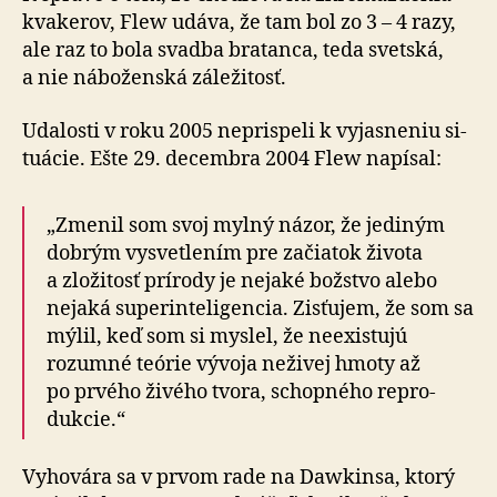
kvakerov, Flew udáva, že tam bol zo 3 – 4 razy,
ale raz to bola svadba bra­tanca, teda svetská,
a nie ná­bo­žen­ská zá­le­ži­tosť.
Udalosti v roku 2005 neprispeli k vy­jas­neniu si­
tu­á­cie. Ešte 29. de­cembra 2004 Flew napísal:
„Zmenil som svoj mylný názor, že jediným
dobrým vy­svet­le­ním pre za­čiatok života
a zlo­ži­tosť prí­rody je nejaké božstvo alebo
nejaká su­per­in­te­li­gencia. Zisťujem, že som sa
mýlil, keď som si myslel, že neexistujú
rozumné teórie vývoja ne­živej hmoty až
po prvého živého tvora, schopného repro­
dukcie.“
Vyhovára sa v prvom rade na Dawkinsa, ktorý