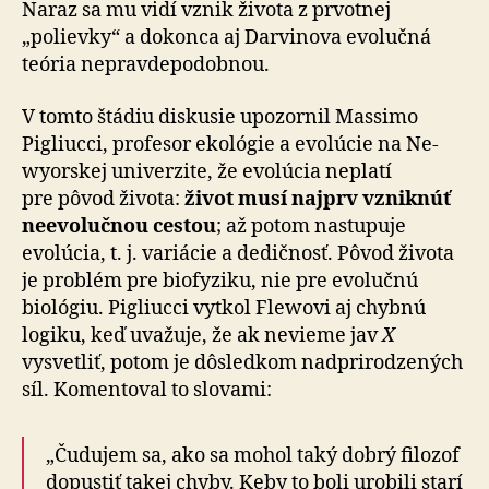
Naraz sa mu vidí vznik života z prvotnej
„polievky“ a do­konca aj Darvinova evolučná
teória ne­prav­de­po­dob­nou.
V tomto štádiu diskusie upozornil Massimo
Pigliucci, pro­fesor eko­lógie a evo­lúcie na Ne­
wyorskej uni­ver­zite, že evolúcia neplatí
pre pôvod života:
život musí najprv vzniknúť
ne­evo­lučnou cestou
; až potom nastupuje
evolúcia, t. j. variácie a de­dič­nosť. Pôvod života
je problém pre bio­fy­ziku, nie pre evo­lučnú
biológiu. Pigliucci vytkol Flewovi aj chybnú
logiku, keď uvažuje, že ak nevieme jav
X
vysvetliť, potom je dôsledkom nad­pri­ro­dze­ných
síl. Komentoval to slovami:
„Čudujem sa, ako sa mohol taký dobrý filozof
dopustiť takej chyby. Keby to boli urobili starí