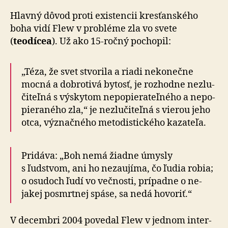
Hlavný dôvod proti existencii kresťanského
boha vidí Flew v probléme zla vo svete
(
teodícea
). Už ako 15-ročný pochopil:
„Téza, že svet stvorila a riadi ne­ko­nečne
mocná a dobro­tivá bytosť, je rozhodne ne­zlu­
či­teľná s výskytom ne­po­pie­ra­teľ­ného a ne­po­
pie­ra­ného zla,“ je ne­zlu­či­teľná s vierou jeho
otca, význačného me­to­distic­kého kazateľa.
Pridáva: „Boh nemá žiadne úmysly
s ľudstvom, ani ho nezaujíma, čo ľudia robia;
o osu­doch ľudí vo več­nosti, prí­padne o ne­
jakej posmrtnej spáse, sa nedá hovoriť.“
V decembri 2004 povedal Flew v jed­nom inter­