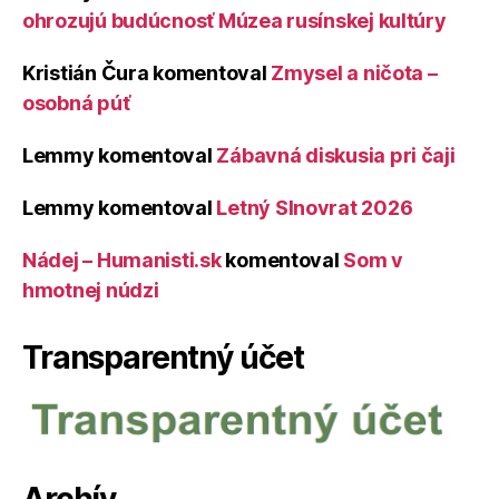
ohrozujú budúcnosť Múzea rusínskej kultúry
Kristián Čura
komentoval
Zmysel a ničota –
osobná púť
Lemmy
komentoval
Zábavná diskusia pri čaji
Lemmy
komentoval
Letný Slnovrat 2026
Nádej – Humanisti.sk
komentoval
Som v
hmotnej núdzi
Transparentný účet
Archív