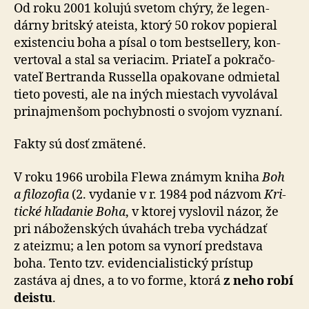
stal
Od roku 2001 kolujú svetom chýry, že legen­
Antony
dárny britský ateista, ktorý 50 rokov po­pie­ral
Flew?
existenciu boha a písal o tom best­sellery, kon­
ver­toval a stal sa veriacim. Priateľ a po­kra­čo­
vateľ Bertranda Russella opa­ko­vane odmietal
tieto povesti, ale na iných miestach vy­vo­lával
pri­naj­menšom po­chyb­nosti o svojom vyznaní.
Fakty sú dosť zmätené.
V roku 1966 urobila Flewa známym kniha
Boh
a fi­lo­zo­fia
(2. vy­danie v r. 1984 pod názvom
Kri­
tické hľa­danie Boha
, v ktorej vyslovil názor, že
pri ná­bo­žen­ských úvahách treba vy­chá­dzať
z ateizmu; a len potom sa vy­norí pred­stava
boha. Tento tzv. evi­den­cia­lis­tický prístup
zastáva aj dnes, a to vo forme, ktorá
z neho robí
deistu
.