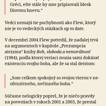
Gréci, ešte stále by sme pri­pi­so­vali blesk
Diovmu hnevu.“
Vedci nemajú tie pochybnosti ako Flew, ktorý
nie je vo ve­dec­kých otázkach up to date.
V decembri 2004 Flew potvrdil, že naďalej trvá
na argu­men­toch v kapitole „Prezumpcia
ateizmu“ knihy
Boh, sloboda a ne­mo­rál­nosť
(1984), podľa ktorej veriaci musia sami dokázať
existenciu svojho boha, ale že sa stal deistom:
„Som celkom spokojný so svojou vierou v ne­
o­fen­zív­neho, ne­čin­ného boha.“
Súčasne nelogicky poprel, že je niečo pravdy
na po­ves­tiach v rokoch 2001 a 2003, že prestal