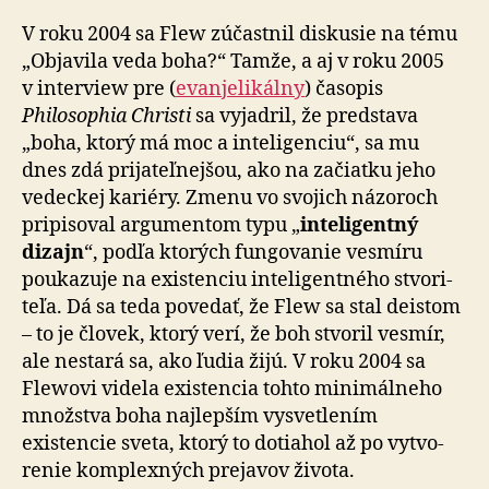
V roku 2004 sa Flew zúčastnil diskusie na tému
„Objavila veda boha?“ Tamže, a aj v roku 2005
v inter­view pre (
evan­je­li­kálny
) časopis
Philosophia Christi
sa vyjadril, že predstava
„boha, ktorý má moc a inte­li­gen­ciu“, sa mu
dnes zdá pri­ja­teľ­nejšou, ako na za­čiatku jeho
vedeckej kariéry. Zmenu vo svojich názoroch
pripisoval argu­men­tom typu „
inte­li­gen­tný
dizajn
“, podľa ktorých fun­go­vanie vesmíru
pou­ka­zuje na existenciu inte­li­gen­tného stvo­ri­
teľa. Dá sa teda povedať, že Flew sa stal deistom
– to je človek, ktorý verí, že boh stvoril vesmír,
ale nestará sa, ako ľudia žijú. V roku 2004 sa
Flewovi videla existencia tohto mini­mál­neho
množstva boha naj­lepším vysvetlením
existencie sveta, ktorý to dotiahol až po vy­tvo­
renie kom­plex­ných prejavov života.