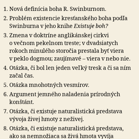
Nová definícia boha R. Swinburnom.
Problém existencie kresťanského boha podľa
Swinburna v jeho knihe
Existuje boh?
Zmena v doktríne anglikánskej cirkvi
o večnom pe­kel­nom treste; v dvadsiatych
rokoch mi­nu­lého sto­ročia prestala byť viera
v peklo dogmou; za­u­jí­mavé – viera v nebo nie.
Otázka, či bol len jeden veľký tresk a či sa ním
začal čas.
Otázka mnohotných vesmírov.
Argument jemného naladenia prí­rod­ných
kon­štánt.
Otázka, či existuje naturalistická pred­stava
vývoja živej hmoty z ne­živej.
Otázka, či existuje naturalistická predstava,
ako sa ne­mno­žiaca sa živá hmota vyvíja