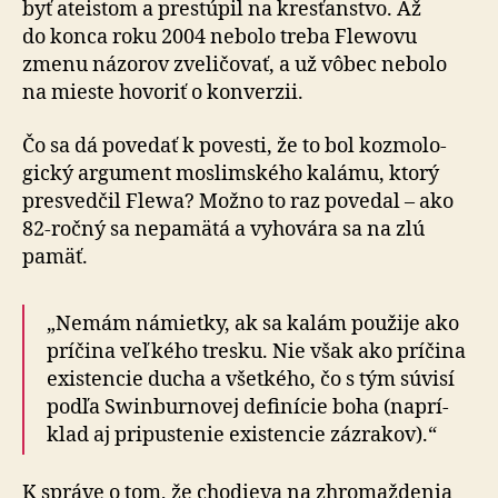
byť ateistom a prestúpil na kres­ťan­stvo. Až
do konca roku 2004 nebolo treba Flewovu
zmenu názorov zve­li­čovať, a už vôbec nebolo
na mieste hovoriť o kon­ver­zii.
Čo sa dá povedať k povesti, že to bol koz­mo­lo­
gický argu­ment moslimského kalámu, ktorý
presvedčil Flewa? Možno to raz povedal – ako
82-ročný sa ne­pa­mätá a vy­ho­vára sa na zlú
pamäť.
„Nemám námietky, ak sa kalám použije ako
príčina veľkého tresku. Nie však ako príčina
existencie ducha a všet­kého, čo s tým súvisí
podľa Swin­bur­novej de­fi­nície boha (na­prí­
klad aj pri­pus­tenie existencie zázrakov).“
K správe o tom, že chodieva na zhro­maž­denia