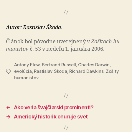
Autor: Rastislav Škoda.
Článok bol pô­vod­ne uve­rej­ne­ný v
Zo­ši­toch hu­
ma­nis­tov
č. 53 v nedeľu 1. januára 2006.
Antony Flew
,
Bertrand Russell
,
Charles Darwin
,
evolúcia
,
Rastislav Škoda
,
Richard Dawkins
,
Zošity
Značky
humanistov
←
Ako veria švajčiarski prominenti?
→
Americký historik ohuruje svet