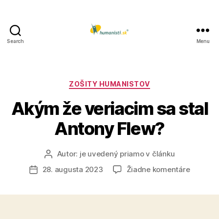
Search
Menu
Humanisti.sk
Kategórie
ZOŠITY HUMANISTOV
Akým že veriacim sa stal
Antony Flew?
Autor:
je uvedený priamo v článku
Autor
článku
na
28. augusta 2023
Žiadne komentáre
Dátum
Akým
článku
že
veriaci
sa