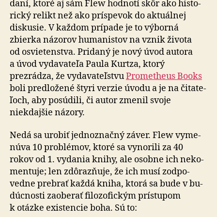
daní, ktoré aj sám Flew hodnotí skôr ako histo­
rický relikt než ako príspevok do ak­tu­ál­nej
diskusie. V kaž­dom prípade je to výborná
zbierka názorov hu­ma­nistov na vznik života
od osvie­ten­stva. Pridaný je nový úvod autora
a úvod vy­da­va­teľa Paula Kurtza, ktorý
prezrádza, že vy­da­va­teľ­stvu
Prometheus Books
boli pred­lo­žené štyri verzie úvodu a je na či­ta­te­
ľoch, aby posúdili, či autor zmenil svoje
niekdajšie názory.
Nedá sa urobiť jednoznačný záver. Flew vy­me­
núva 10 problémov, ktoré sa vy­no­rili za 40
rokov od 1. vy­dania knihy, ale osobne ich ne­ko­
men­tuje; len zdô­raz­ňuje, že ich musí zod­po­
vedne prebrať každá kniha, ktorá sa bude v bu­
dúc­nosti zao­berať filo­zo­fickým prístupom
k otázke existencie boha. Sú to: