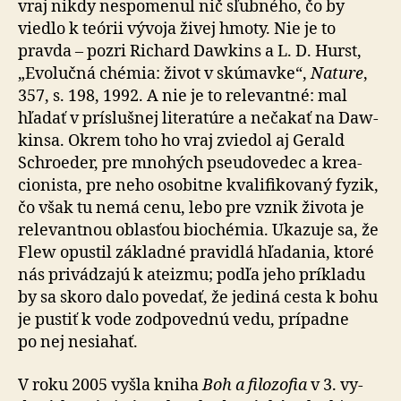
vraj nikdy nespo­menul nič sľubného, čo by
viedlo k teórii vývoja živej hmoty. Nie je to
pravda – pozri Richard Dawkins a L. D. Hurst,
„Evolučná chémia: život v skú­mavke“,
Nature
,
357, s. 198, 1992. A nie je to re­le­van­tné: mal
hľadať v príslušnej li­te­ra­túre a ne­ča­kať na Daw­
kinsa. Okrem toho ho vraj zviedol aj Gerald
Schroeder, pre mno­hých pseudo­vedec a kre­a­
cio­nista, pre neho osobitne kva­li­fi­ko­vaný fyzik,
čo však tu nemá cenu, lebo pre vznik života je
re­le­van­tnou oblasťou bio­chémia. Ukazuje sa, že
Flew opustil základné pra­vidlá hľa­da­nia, ktoré
nás pri­vá­dzajú k ateizmu; podľa jeho príkladu
by sa skoro dalo povedať, že jediná cesta k bohu
je pustiť k vode zod­po­vednú vedu, prí­padne
po nej nesiahať.
V roku 2005 vyšla kniha
Boh a filozofia
v 3. vy­