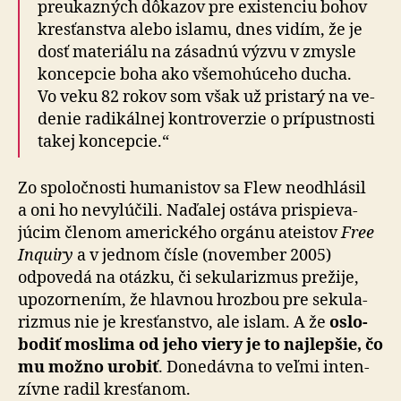
preukazných dôkazov pre exis­ten­ciu bohov
kresťanstva alebo islamu, dnes vidím, že je
dosť ma­te­riálu na zá­sadnú výzvu v zmysle
kon­cepcie boha ako vše­mo­hú­ceho ducha.
Vo veku 82 rokov som však už pristarý na ve­
denie ra­di­kálnej kontro­verzie o prí­pus­tnosti
takej koncepcie.“
Zo spoločnosti humanistov sa Flew neodhlásil
a oni ho ne­vy­lú­čili. Na­ďalej ostáva prispie­va­
júcim členom amerického orgánu ateistov
Free
Inquiry
a v jednom čísle (november 2005)
odpovedá na otázku, či se­ku­la­rizmus pre­žije,
upo­zor­nením, že hlavnou hrozbou pre se­ku­la­
rizmus nie je kresťanstvo, ale islam. A že
oslo­
bo­diť moslima od jeho viery je to naj­lepšie, čo
mu možno urobiť
. Do­ne­dávna to veľmi inten­
zívne radil kresťanom.