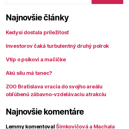
Najnovšie články
Kedysi dostala príležitosť
Investorov čaká turbulentný druhý polrok
Vtip o psíkovi a mačičke
Akú silu má tanec?
ZOO Bratislava vracia do svojho areálu
obľúbenú zábavno-vzdelávaciu atrakciu
Najnovšie komentáre
Lemmy
komentoval
Šimkovičová a Machala