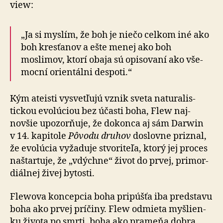
view:
„Ja si myslím, že boh je niečo celkom iné ako
boh kresťanov a ešte menej ako boh
moslimov, ktorí obaja sú opi­so­vaní ako vše­
mocní orientálni despoti.“
Kým ateisti vysvetľujú vznik sveta na­tu­ra­lis­
tickou evo­lú­ciou bez účasti boha, Flew naj­
novšie upo­zor­ňuje, že do­konca aj sám Darwin
v 14. ka­pi­tole
Pôvodu druhov
doslovne priznal,
že evolúcia vyžaduje stvo­ri­teľa, ktorý jej proces
naštartuje, že „vdýchne“ život do prvej, pri­mor­
diálnej živej bytosti.
Flewova koncepcia boha pripúšťa iba predstavu
boha ako prvej príčiny. Flew odmieta myš­lien­
ku života po smrti, boha ako pra­meňa dobra