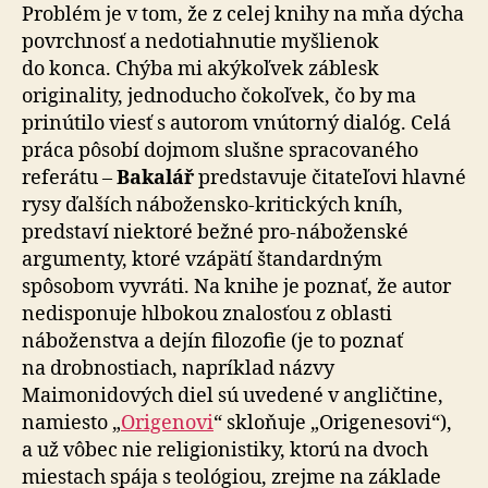
Problém je v tom, že z celej knihy na mňa dýcha
povrchnosť a ne­do­tiahnu­tie myšlienok
do konca. Chýba mi aký­koľvek záblesk
originality, jedno­ducho čokoľvek, čo by ma
prinútilo viesť s autorom vnútorný dialóg. Celá
práca pôsobí dojmom slušne spracovaného
referátu –
Bakalář
predstavuje čitateľovi hlavné
rysy ďalších nábožensko-kritických kníh,
predstaví niektoré bežné pro-náboženské
argumenty, ktoré vzápätí štandardným
spôsobom vyvráti. Na knihe je poznať, že autor
nedisponuje hlbokou znalosťou z oblasti
náboženstva a dejín filozofie (je to poznať
na drobnostiach, napríklad názvy
Maimonidových diel sú uvedené v anglič­tine,
namiesto „
Origenovi
“ skloňuje „Origenesovi“),
a už vôbec nie re­li­gio­nis­ti­ky, ktorú na dvoch
miestach spája s teo­ló­giou, zrejme na základe