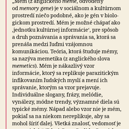
„Mém (z anglického
meme
, odvodený
od
memory gene
) je v sociálnom a kul­túr­nom
prostredí niečo podobné, ako je gén v bio­lo­
gic­kom prostredí. Mém je možné chápať ako
‚jednotku kultúrnej informácie‘, pre spôsob
a druh poznávania a správania sa, ktorá sa
prenáša medzi ľuďmi vzájomnou
komunikáciou. Teória, ktorá študuje mémy,
sa nazýva memetika (z anglického slova
memetics
). Mém je nákazlivý vzor
informácie, ktorý sa replikuje parazitickým
infikovaním ľudských myslí a mení ich
správanie, ktorým sa vzor prejavuje.
Individuálne slogany, frázy, melódie,
vynálezy, módne trendy, významné diela sú
typické mémy. Nápad alebo vzor nie je mém,
pokiaľ sa na niekom nereplikuje, aby sa
mohol šíriť ďalej. Všetká znalosť, vedomosť je