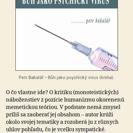
Petr Bakalář – Bůh jako psychický virus (kniha).
O čo vlastne ide? O kritiku (monoteistických)
náboženstiev z pozície humanizmu okorenenú
memetickou teóriou. V podstate nemá zmysel
príliš sa zaoberať jej obsahom – autor krúži
okolo svojej tematiky a ro­zo­be­rá ju z rôznych
uhlov pohľadu, čo je vcelku sympatické.