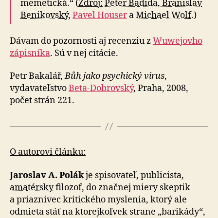
memetická.“ (
Zdroj:
Peter Badida, Branislav
Benikovský
,
Pavel Houser
a
Michael Wolf
.)
Dávam do pozornosti aj recenziu z
Wuwejovho
zápisníka
. Sú v nej citácie.
Petr Bakalář,
Bůh jako psychický virus
,
vydavateľstvo
Beta-Dobrovský
, Praha, 2008,
počet strán 221.
O autorovi článku:
Jaroslav A. Polák
je spisovateľ, publicista,
amatérsky
filozof, do značnej miery skeptik
a priaznivec kritického myslenia, ktorý ale
odmieta stáť na kto­rej­koľ­vek strane „ba­ri­ká­dy“,