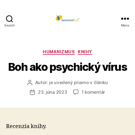
Search
Menu
Humanisti.sk
Kategórie
HUMANIZMUS
KNIHY
Boh ako psychický vírus
Autor:
je uvedený priamo v článku
Autor
článku
na
23. júna 2023
1 komentár
Dátum
Boh
článku
ako
psychický
vírus
Recenzia knihy.