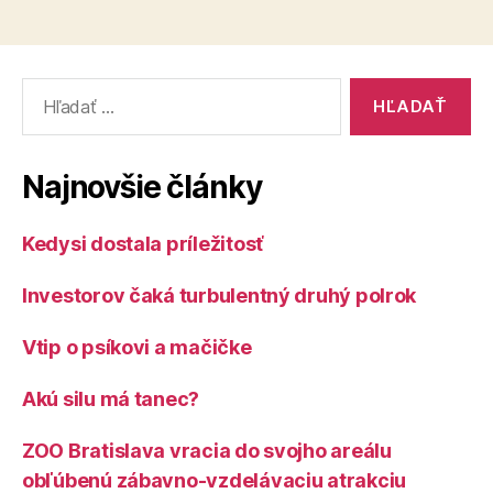
Vyhľadať:
Najnovšie články
Kedysi dostala príležitosť
Investorov čaká turbulentný druhý polrok
Vtip o psíkovi a mačičke
Akú silu má tanec?
ZOO Bratislava vracia do svojho areálu
obľúbenú zábavno-vzdelávaciu atrakciu