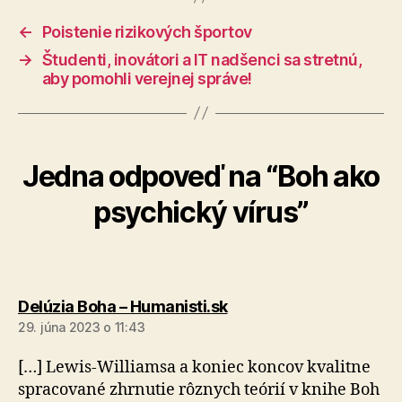
←
Poistenie rizikových športov
→
Študenti, inovátori a IT nadšenci sa stretnú,
aby pomohli verejnej správe!
Jedna odpoveď na “Boh ako
psychický vírus”
hovorí:
Delúzia Boha – Humanisti.sk
29. júna 2023 o 11:43
[…] Lewis-Williamsa a koniec koncov kvalitne
spracované zhrnutie rôznych teórií v knihe Boh