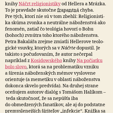
knihy
Náčrt re­li­gio­nis­ti­ky
od Hellera a Mrázka.
To je pravdaže skutočne
frapantná
chyba.
Pre tých, ktorí nie sú v tom zbehlí: Re­li­gio­nis­ti­
ka skúma zvonka a ne­utrálne náboženstvá ako
fenomén, zatiaľ čo teo­ló­gia hovorí o Bohu
(bohoch) zvnútra toho ktorého náboženstva.
Petra Bakalářa zrejme zmiatli Hellerove teo­lo­
gické vsuvky, ktorých sa v
Náčrte
dopustil. Je
takisto s po­ču­do­va­ním, že autor nečerpal
napríklad z
Kosidowského
knihy
Na počiatku
bolo slovo
, ktorá sa na prob­le­ma­ti­ku vzniku
a ší­re­nia náboženských mémov vyslovene
orientuje (a memetiku v oblasti náboženstva
dokonca skvelo predvída). Na druhej strane
oceňujem autorov dialóg s Tomášom Halíkom –
teda skutočnosť, že sa nepúšťa iba
do obmedzených fanatikov, ale aj do podstatne
premyslenejších šíriteľov „infekcie“. Knižka sa