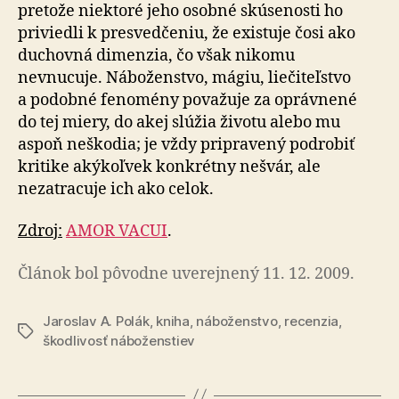
pre­to­že niektoré jeho osobné skúsenosti ho
priviedli k presved­če­niu, že exis­tu­je čosi ako
duchovná dimenzia, čo však nikomu
nevnucuje. Náboženstvo, mágiu, lie­či­teľ­stvo
a po­dob­né fenomény považuje za opráv­ne­né
do tej miery, do akej slúžia životu alebo mu
aspoň neškodia; je vždy pripravený podrobiť
kritike aký­koľ­vek konkrétny nešvár, ale
nezatracuje ich ako celok.
Zdroj:
AMOR VACUI
.
Článok bol pôvodne uverejnený 11. 12. 2009.
Jaroslav A. Polák
,
kniha
,
náboženstvo
,
recenzia
,
Značky
škodlivosť náboženstiev