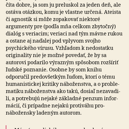
číta dobre, ja som ju preluskol za jeden deň, ale
ostáva otázkou, komu je vlastne určená. Ateista
či agnostik si môže zopakovať niektoré
argumenty pre (podľa mňa celkom zbytočný)
dialóg s veriacim; veriaci nad tým mávne rukou
a ostane aj naďalej pod vplyvom svojho
psychického vírusu. Vzhľadom k nedostatku
originality nie je možné povedať, že by sa
autorovi podarilo výrazným spôsobom rozšíriť
ľudské poznanie. Osobne by som knihu
odporučil predovšetkým ľuďom, ktorí o tému
humanistickej kritiky náboženstva, a o prob­le­
ma­ti­ku náboženstva ako takú, dosiaľ ne­za­va­di­
li, a potre­bu­jú nejaké základné penzum infor­
mácií, či prípadne nejakú protiváhu pro-
nábožensky ladeným autorom.