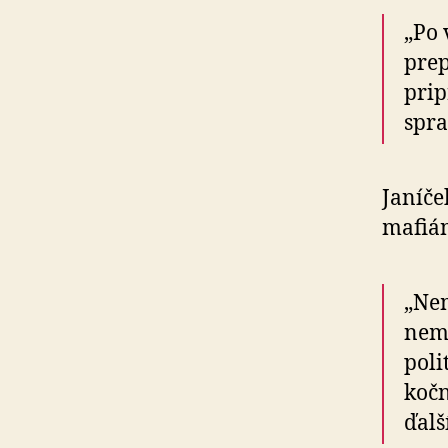
„Po 
prep
prip
spra
Janíče
mafián
„Nem
nemô
poli
kočn
ďalš