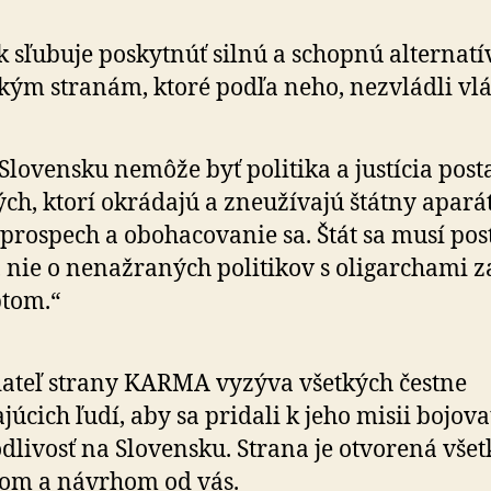
k sľubuje poskytnúť silnú a schopnú alternatí
ckým stranám, ktoré podľa neho, nezvládli vl
Slovensku nemôže byť politika a justícia pos
ých, ktorí okrádajú a zneužívajú štátny apará
 prospech a obohacovanie sa. Štát sa musí pos
, nie o nenažraných politikov s oligarchami z
tom.“
ateľ strany KARMA vyzýva všetkých čestne
júcich ľudí, aby sa pridali k jeho misii bojova
dlivosť na Slovensku. Strana je otvorená vše
om a návrhom od vás.