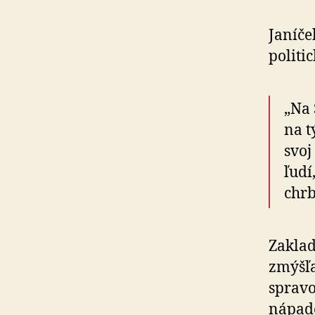
Janíče
politi
„Na 
na t
svoj
ľudí
chrb
Zaklad
zmýšľa
spravo
nápad