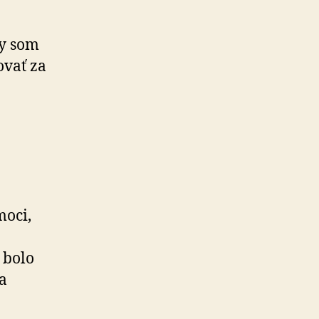
ky som
ovať za
moci,
 bolo
a