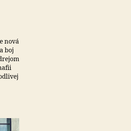
e nová
a boj
ndrejom
afii
odlivej