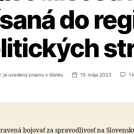
saná do reg
litických st
r:
je uvedený priamo v článku
19. mája 2023
1 
Dátum
článku
pravená bojovať za spravodlivosť na Slovensk