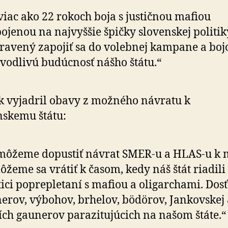
viac ako 22 rokoch boja s justičnou mafiou
ojenou na najvyššie špičky slovenskej politi
ravený zapojiť sa do volebnej kampane a boj
vodlivú budúcnosť nášho štátu.“
k vyjadril obavy z možného návratu k
skemu štátu:
ôžeme dopustiť návrat SMER-u a HLAS-u k 
žeme sa vrátiť k časom, kedy náš štát riadili
tici poprepletaní s mafiou a oligarchami. Dosť
erov, výbohov, brhelov, bödörov, Jankovskej 
ích gaunerov parazitujúcich na našom štáte.“