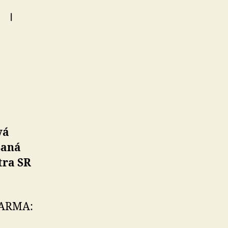
vá
saná
tra SR
 KARMA: