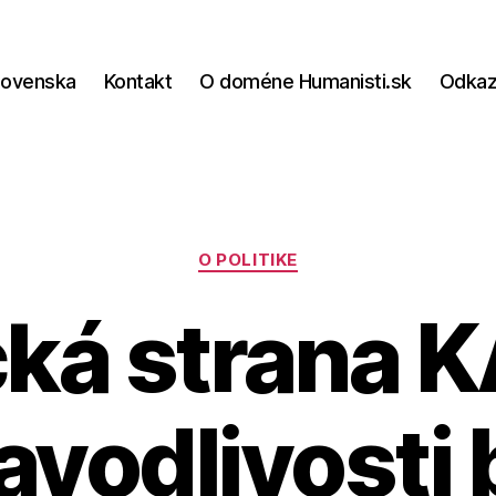
lovenska
Kontakt
O doméne Humanisti.sk
Odka
Kategórie
O POLITIKE
ická strana
avodlivosti 