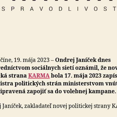
číne, 19. mája 2023 –
Ondrej Janíček dnes
edníctvom sociálnych sietí oznámil, že no
cká strana
KARMA
bola 17. mája 2023 zapí
istra politických strán ministerstvom vnú
ripravená zapojiť sa do volebnej kampane.
 Janíček, zakladateľ novej politickej strany