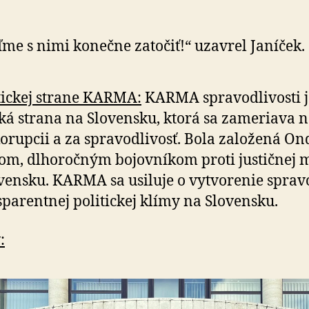
me s nimi konečne zatočiť!“ uzavrel Janíček.
tickej strane KARMA:
KARMA spravodlivosti j
cká strana na Slovensku, ktorá sa zameriava n
korupcii a za spravodlivosť. Bola založená O
om, dlhoročným bojovníkom proti justičnej m
vensku. KARMA sa usiluje o vytvorenie sprav
sparentnej politickej klímy na Slovensku.
: