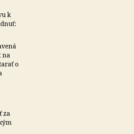
vu k
ádnuť:
tavená
t na
tarať o
a
ť za
tkým