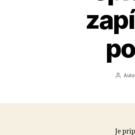
zapí
po
Auto
Autor
článku
Je pri