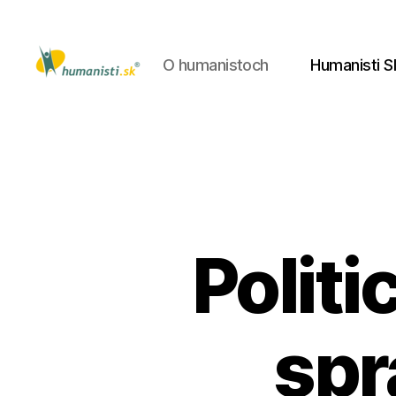
O humanistoch
Humanisti S
Humanisti.sk
Polit
spr