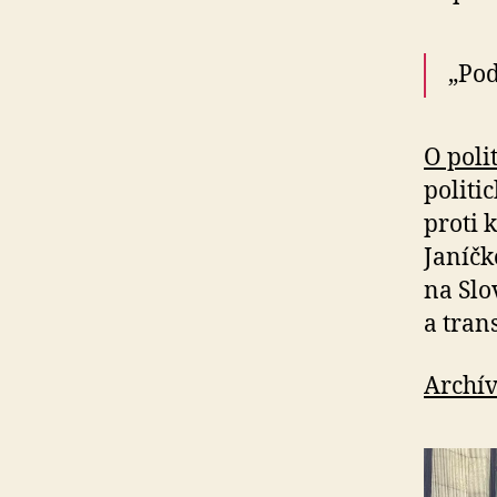
„Poď
O poli
politi
proti 
Janíčk
na Slo
a tran
Archív