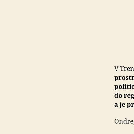
V Tren
prostr
politi
do reg
a je p
Ondrej