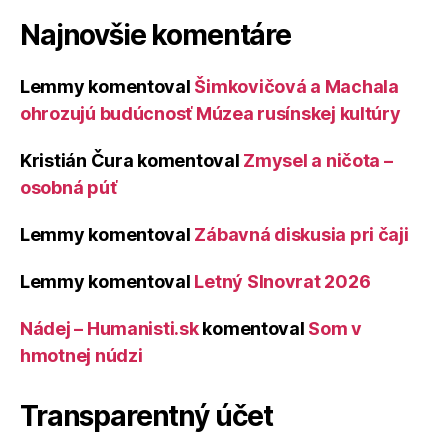
Najnovšie komentáre
Lemmy
komentoval
Šimkovičová a Machala
ohrozujú budúcnosť Múzea rusínskej kultúry
Kristián Čura
komentoval
Zmysel a ničota –
osobná púť
Lemmy
komentoval
Zábavná diskusia pri čaji
Lemmy
komentoval
Letný Slnovrat 2026
Nádej – Humanisti.sk
komentoval
Som v
hmotnej núdzi
Transparentný účet