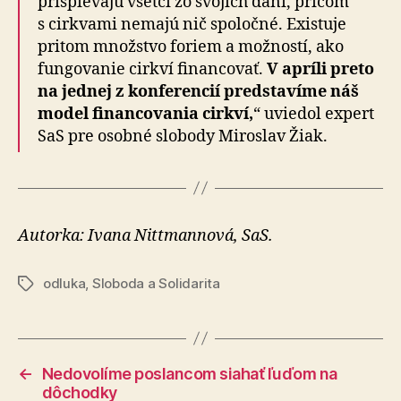
prispievajú všetci zo svojich daní, pričom
s cirkvami nemajú nič spoločné. Existuje
pritom množstvo foriem a možností, ako
fungovanie cirkví financovať.
V apríli preto
na jednej z konferencií predstavíme náš
model financovania cirkví,
“ uviedol expert
SaS pre osobné slobody Miroslav Žiak.
Autorka: Ivana Nittmannová, SaS.
odluka
,
Sloboda a Solidarita
Značky
←
Nedovolíme poslancom siahať ľuďom na
dôchodky