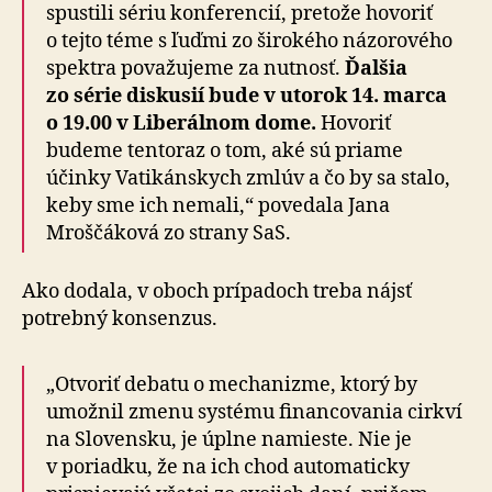
spustili sériu konferencií, pretože hovoriť
o tejto téme s ľuďmi zo širokého názorového
spektra považujeme za nutnosť.
Ďalšia
zo série diskusií bude v utorok 14. marca
o 19.00 v Liberálnom dome.
Hovoriť
budeme tentoraz o tom, aké sú priame
účinky Vatikánskych zmlúv a čo by sa stalo,
keby sme ich nemali,“ povedala Jana
Mroščáková zo strany SaS.
Ako dodala, v oboch prípadoch treba nájsť
potrebný konsenzus.
„Otvoriť debatu o mechanizme, ktorý by
umožnil zmenu systému financovania cirkví
na Slovensku, je úplne namieste. Nie je
v poriadku, že na ich chod automaticky