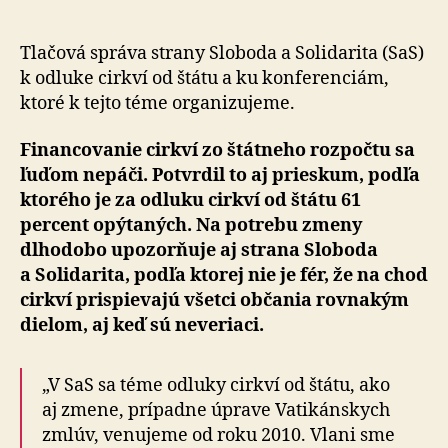
financov
cirkví
potvrdil
Tlačová správa strany Sloboda a Solidarita (SaS)
aj
k odluke cirkví od štátu a ku konferenciám,
prieskum
ktoré k tejto téme organizujeme.
Financovanie cirkví zo štátneho rozpočtu sa
ľuďom nepáči. Potvrdil to aj prieskum, podľa
ktorého je za odluku cirkví od štátu 61
percent opýtaných. Na potrebu zmeny
dlhodobo upozorňuje aj strana Sloboda
a Solidarita, podľa ktorej nie je fér, že na chod
cirkví prispievajú všetci občania rovnakým
dielom, aj keď sú neveriaci.
„V SaS sa téme odluky cirkví od štátu, ako
aj zmene, prípadne úprave Vatikánskych
zmlúv, venujeme od roku 2010. Vlani sme