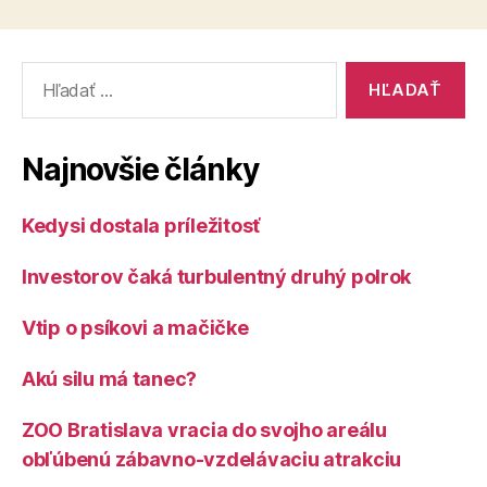
Vyhľadať:
Najnovšie články
Kedysi dostala príležitosť
Investorov čaká turbulentný druhý polrok
Vtip o psíkovi a mačičke
Akú silu má tanec?
ZOO Bratislava vracia do svojho areálu
obľúbenú zábavno-vzdelávaciu atrakciu