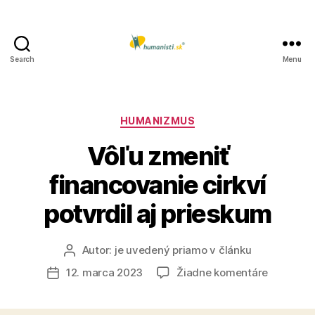
Search
Menu
Humanisti.sk
Kategórie
HUMANIZMUS
Vôľu zmeniť
financovanie cirkví
potvrdil aj prieskum
Autor:
je uvedený priamo v článku
Autor
článku
na
12. marca 2023
Žiadne komentáre
Dátum
Vôľu
článku
zmeniť