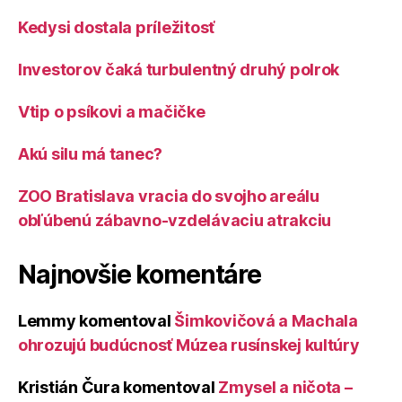
Kedysi dostala príležitosť
Investorov čaká turbulentný druhý polrok
Vtip o psíkovi a mačičke
Akú silu má tanec?
ZOO Bratislava vracia do svojho areálu
obľúbenú zábavno-vzdelávaciu atrakciu
Najnovšie komentáre
Lemmy
komentoval
Šimkovičová a Machala
ohrozujú budúcnosť Múzea rusínskej kultúry
Kristián Čura
komentoval
Zmysel a ničota –