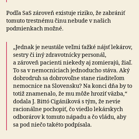
Podľa SaS zároveň existuje riziko, že zabrániť
tomuto trestnému činu nebude v našich
podmienkach možné.
„Jednak je neustále veľmi ťažké nájsť lekárov,
sestry či iný zdravotnícky personál,
a zároveň pacienti niekedy aj zomierajú, žiaľ.
To sa v nemocniciach jednoducho stáva. Aký
dobrodruh sa dobrovoľne stane riaditeľom
nemocnice na Slovensku? Na konci dňa by to
totiž znamenalo, že mu môže hroziť väzba,“
dodala J. Bittó Cigániková s tým, že nevie
racionálne pochopiť, čo viedlo lekárskych
odborárov k tomuto nápadu a čo vládu, aby
sa pod niečo takéto podpísala.