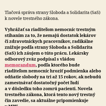
zdravotn
nemôžu
byť
Tlačová správa strany Sloboda a Solidarita (SaS)
sankcie
k novele trestného zákona.
Vyhrážať sa riaditeľom nemocníc trestným
stíhaním za to, že nemajú dostatok lekárov
či zdravotníckych pracovníkov, radikálne
znižuje podľa strany Sloboda a Solidarita
(SaS) ich záujem o túto prácu. Lekársky
odborový zväz podpísal s vládou
memorandum
, podľa ktorého bude
riaditeľom nemocníc hroziť podmienka alebo
odňatie slobody na tri až 15 rokov, ak nebudú
zamestnávať dostatočný počet ľudí
a v dôsledku toho zomrú pacienti. Novela
trestného zákona, ktorá tento nový trestný
čin zavedie, sa aktuálne pripomienkuje