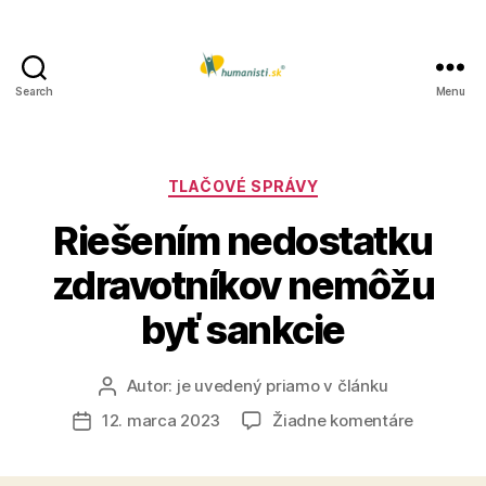
Search
Menu
Humanisti.sk
Kategórie
TLAČOVÉ SPRÁVY
Riešením nedostatku
zdravotníkov nemôžu
byť sankcie
Autor:
je uvedený priamo v článku
Autor
článku
na
12. marca 2023
Žiadne komentáre
Dátum
Riešením
článku
nedostat