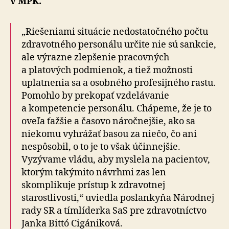
v MPK.
„Riešeniami situácie nedostatočného počtu
zdravotného personálu určite nie sú sankcie,
ale výrazne zlepšenie pracovných
a platových podmienok, a tiež možnosti
uplatnenia sa a osobného profesijného rastu.
Pomohlo by prekopať vzdelávanie
a kompetencie personálu. Chápeme, že je to
oveľa ťažšie a časovo náročnejšie, ako sa
niekomu vyhrážať basou za niečo, čo ani
nespôsobil, o to je to však účinnejšie.
Vyzývame vládu, aby myslela na pacientov,
ktorým takýmito návrhmi zas len
skomplikuje prístup k zdravotnej
starostlivosti,“ uviedla poslankyňa Národnej
rady SR a tímlíderka SaS pre zdravotníctvo
Janka Bittó Cigániková.