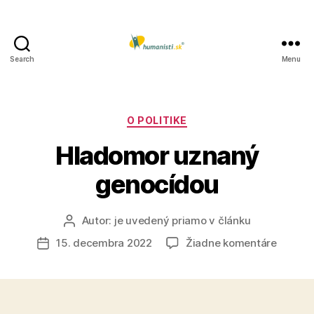
Search
Menu
Humanisti.sk
Kategórie
O POLITIKE
Hladomor uznaný
genocídou
Autor:
je uvedený priamo v článku
Autor
článku
na
15. decembra 2022
Žiadne komentáre
Dátum
Hladom
článku
uznaný
genocí