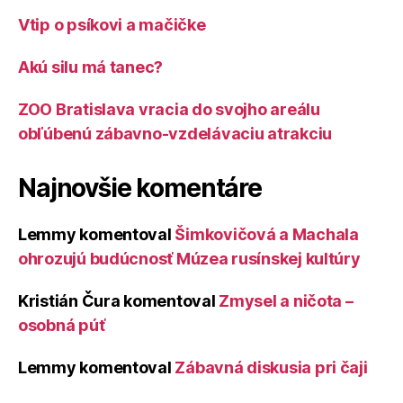
Vtip o psíkovi a mačičke
Akú silu má tanec?
ZOO Bratislava vracia do svojho areálu
obľúbenú zábavno-vzdelávaciu atrakciu
Najnovšie komentáre
Lemmy
komentoval
Šimkovičová a Machala
ohrozujú budúcnosť Múzea rusínskej kultúry
Kristián Čura
komentoval
Zmysel a ničota –
osobná púť
Lemmy
komentoval
Zábavná diskusia pri čaji