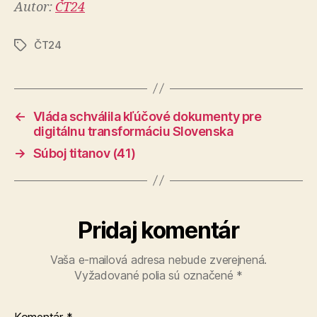
Autor:
ČT24
ČT24
Značky
←
Vláda schválila kľúčové dokumenty pre
digitálnu transformáciu Slovenska
→
Súboj titanov (41)
Pridaj komentár
Vaša e-mailová adresa nebude zverejnená.
Vyžadované polia sú označené
*
Komentár
*