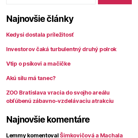
Najnovšie články
Kedysi dostala príležitosť
Investorov čaká turbulentný druhý polrok
Vtip o psíkovi a mačičke
Akú silu má tanec?
ZOO Bratislava vracia do svojho areálu
obľúbenú zábavno-vzdelávaciu atrakciu
Najnovšie komentáre
Lemmy
komentoval
Šimkovičová a Machala