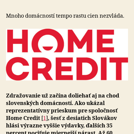
desiati
Slovák
má
Mnoho domácností tempo rastu cien nezvláda.
oveľa
vyššie
výdavk
Zdražovanie už začína doliehať aj na chod
slovenských domácností. Ako ukázal
reprezentatívny prieskum pre spoločnosť
Home Credit
[
1
]
, šesť z desiatich Slovákov
hlási výrazne vyššie výdavky, ďalších 35
percent pociťuje miernejší nárast. Až 60