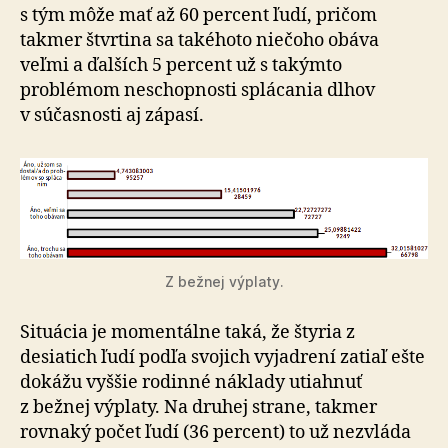
s tým môže mať až 60 percent ľudí, pričom
takmer štvrtina sa takéhoto niečoho obáva
veľmi a ďalších 5 percent už s takýmto
problémom neschopnosti splácania dlhov
v súčasnosti aj zápasí.
Z bežnej výplaty.
Situácia je momentálne taká, že štyria z
desiatich ľudí podľa svojich vyjadrení zatiaľ ešte
dokážu vyššie rodinné náklady utiahnuť
z bežnej výplaty. Na druhej strane, takmer
rovnaký počet ľudí (36 percent) to už nezvláda