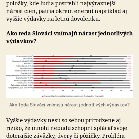
položky, kde ľudia postrehli najvýraznejší
nárast cien, patria okrem energií napríklad aj
vyššie výdavky na letnú dovolenku.
Ako teda Slováci vnímajú nárast jednotlivých
výdavkov?
Ako teda Slováci vnímajú nárast jednotlivých výdavkov?
Vyššie výdavky nesú so sebou prirodzene aj
riziko, že mnohí nebudú schopní splácať svoje
doterajšie záväzky, úvery či pôžičky. Problém