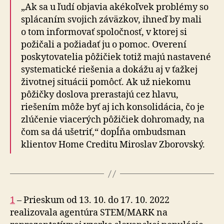
„Ak sa u ľudí objavia akékoľvek problémy so
splácaním svojich záväzkov, ihneď by mali
o tom informovať spoločnosť, v ktorej si
požičali a požiadať ju o pomoc. Overení
poskytovatelia pôžičiek totiž majú nastavené
systematické riešenia a dokážu aj v ťažkej
životnej situácii pomôcť. Ak už niekomu
pôžičky doslova prerastajú cez hlavu,
riešením môže byť aj ich konsolidácia, čo je
zlúčenie viacerých pôžičiek dohromady, na
čom sa dá ušetriť,“ dopĺňa ombudsman
klientov Home Creditu Miroslav Zborovský.
1
– Prieskum od 13. 10. do 17. 10. 2022
realizovala agentúra STEM/MARK na