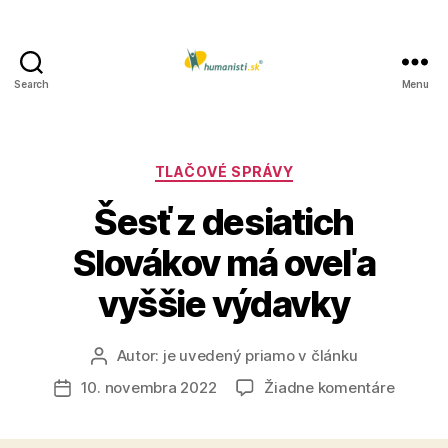
Search
Menu
Humanisti.sk
Kategórie
TLAČOVÉ SPRÁVY
Šesť z desiatich
Slovákov má oveľa
vyššie výdavky
Autor:
je uvedený priamo v článku
Autor
článku
na
10. novembra 2022
Žiadne komentáre
Dátum
Šesť
článku
z