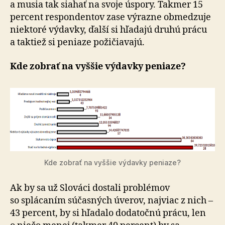
a musia tak siahať na svoje úspory. Takmer 15
percent respondentov zase výrazne obmedzuje
niektoré výdavky, ďalší si hľadajú druhú prácu
a taktiež si peniaze požičiavajú.
Kde zobrať na vyššie výdavky peniaze?
Kde zobrať na vyššie výdavky peniaze?
Ak by sa už Slováci dostali problémov
so splácaním súčasných úverov, najviac z nich –
43 percent, by si hľadalo dodatočnú prácu, len