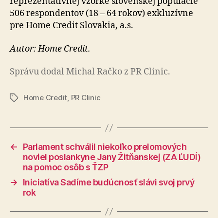
reprezentatívnej vzorke slovenskej populácie
506 respondentov (18 – 64 rokov) exkluzívne
pre Home Credit Slovakia, a.s.
Autor: Home Credit.
Správu dodal Michal Račko z PR Clinic.
Home Credit
,
PR Clinic
Značky
←
Parlament schválil niekoľko prelomových
noviel poslankyne Jany Žitňanskej (ZA ĽUDÍ)
na pomoc osôb s ŤZP
→
Iniciatíva Sadíme budúcnosť slávi svoj prvý
rok