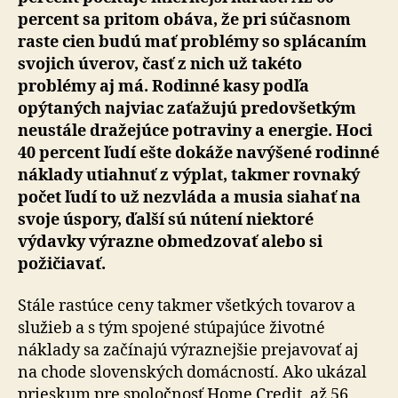
percent sa pritom obáva, že pri súčasnom
raste cien budú mať problémy so splácaním
svojich úverov, časť z nich už takéto
problémy aj má. Rodinné kasy podľa
opýtaných najviac zaťažujú predovšetkým
neustále dražejúce potraviny a energie. Hoci
40 percent ľudí ešte dokáže navýšené rodinné
náklady utiahnuť z výplat, takmer rovnaký
počet ľudí to už nezvláda a musia siahať na
svoje úspory, ďalší sú nútení niektoré
výdavky výrazne obmedzovať alebo si
požičiavať.
Stále rastúce ceny takmer všetkých tovarov a
služieb a s tým spojené stúpajúce životné
náklady sa začínajú výraznejšie prejavovať aj
na chode slovenských domácností. Ako ukázal
prieskum pre spoločnosť Home Credit, až 56