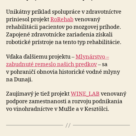
Unikátny príklad spolupráce v zdravotníctve
priniesol projekt
RoRehab
venovaný
rehabilitácii pacientov po mozgovej príhode.
Zapojené zdravotnícke zariadenia získali
robotické prístroje na tento typ rehabilitácie.
Vďaka ďalšiemu projektu –
Mlynárstvo –
zabudnuté remeslo našich predkov
– sa
v pohraničí obnovia historické vodné mlyny
na Dunaji.
Zaujímavý je tiež projekt
WINE_LAB
venovaný
podpore zamestnanosti a rozvoju podnikania
vo vinohradníctve v Mužle a v Kesztölci.