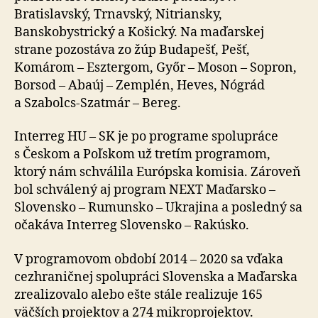
Bratislavský, Trnavský, Nitriansky,
Banskobystrický a Košický. Na maďarskej
strane pozostáva zo žúp Budapešť, Pešť,
Komárom – Esztergom, Győr – Moson – Sopron,
Borsod – Abaúj – Zemplén, Heves, Nógrád
a Szabolcs-Szatmár – Bereg.
Interreg HU – SK je po programe spolupráce
s Českom a Poľskom už tretím programom,
ktorý nám schválila Európska komisia. Zároveň
bol schválený aj program NEXT Maďarsko –
Slovensko – Rumunsko – Ukrajina a posledný sa
očakáva Interreg Slovensko – Rakúsko.
V programovom období 2014 – 2020 sa vďaka
cezhraničnej spolupráci Slovenska a Maďarska
zrealizovalo alebo ešte stále realizuje 165
väčších projektov a 274 mikroprojektov.