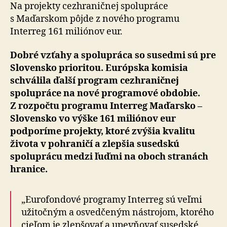
susedm
Na projekty cezhraničnej spolupráce
s Maďarskom pôjde z nového programu
Interreg 161 miliónov eur.
Dobré vzťahy a spolupráca so susedmi sú pre
Slovensko prioritou. Európska komisia
schválila ďalší program cezhraničnej
spolupráce na nové programové obdobie.
Z rozpočtu programu Interreg Maďarsko –
Slovensko vo výške 161 miliónov eur
podporíme projekty, ktoré zvýšia kvalitu
života v pohraničí a zlepšia susedskú
spoluprácu medzi ľuďmi na oboch stranách
hranice.
„Eurofondové programy Interreg sú veľmi
užitočným a osvedčeným nástrojom, ktorého
cieľom je zlepšovať a upevňovať susedské