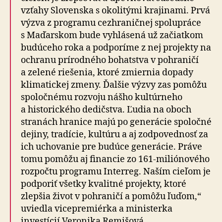
vzťahy Slovenska s okolitými krajinami. Prvá
výzva z programu cezhraničnej spolupráce
s Maďarskom bude vyhlásená už začiatkom
budúceho roka a podporíme z nej projekty na
ochranu prírodného bohatstva v pohraničí
a zelené riešenia, ktoré zmiernia dopady
klimatickej zmeny. Ďalšie výzvy zas pomôžu
spoločnému rozvoju nášho kultúrneho
a historického dedičstva. Ľudia na oboch
stranách hranice majú po generácie spoločné
dejiny, tradície, kultúru a aj zodpovednosť za
ich uchovanie pre budúce generácie. Práve
tomu pomôžu aj financie zo 161-miliónového
rozpočtu programu Interreg. Naším cieľom je
podporiť všetky kvalitné projekty, ktoré
zlepšia život v pohraničí a pomôžu ľuďom,“
uviedla vicepremiérka a ministerka
investícií Veronika Remišová.