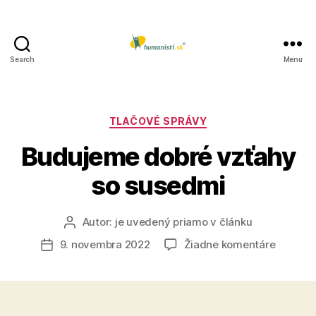
Search
Menu
Humanisti.sk
Kategórie
TLAČOVÉ SPRÁVY
Budujeme dobré vzťahy
so susedmi
Autor:
je uvedený priamo v článku
Autor
článku
na
9. novembra 2022
Žiadne komentáre
Dátum
Buduje
článku
dobré
vzťahy
so