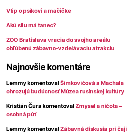
Vtip o psíkovi a mačičke
Akú silu má tanec?
ZOO Bratislava vracia do svojho areálu
obľúbenú zábavno-vzdelávaciu atrakciu
Najnovšie komentáre
Lemmy
komentoval
Šimkovičová a Machala
ohrozujú budúcnosť Múzea rusínskej kultúry
Kristián Čura
komentoval
Zmysel a ničota –
osobná púť
Lemmy
komentoval
Zábavná diskusia pri čaji