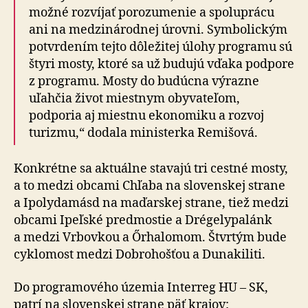
možné rozvíjať porozumenie a spoluprácu
ani na medzinárodnej úrovni. Symbolickým
potvrdením tejto dôležitej úlohy programu sú
štyri mosty, ktoré sa už budujú vďaka podpore
z programu. Mosty do budúcna výrazne
uľahčia život miestnym obyvateľom,
podporia aj miestnu ekonomiku a rozvoj
turizmu,“ dodala ministerka Remišová.
Konkrétne sa aktuálne stavajú tri cestné mosty,
a to medzi obcami Chľaba na slovenskej strane
a Ipolydamásd na maďarskej strane, tiež medzi
obcami Ipeľské predmostie a Drégelypalánk
a medzi Vrbovkou a Őrhalomom. Štvrtým bude
cyklomost medzi Dobrohošťou a Dunakiliti.
Do programového územia Interreg HU – SK,
patrí na slovenskej strane päť krajov: