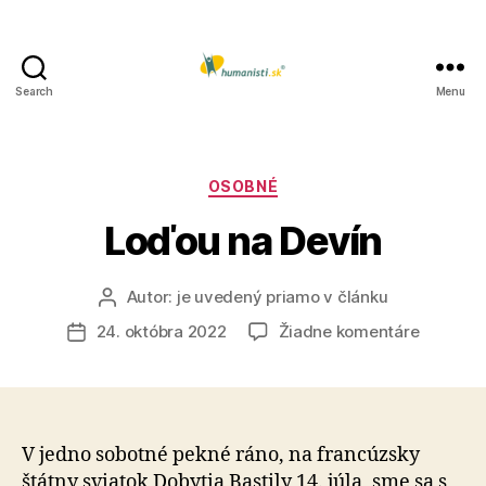
Search
Menu
Humanisti.sk
Kategórie
OSOBNÉ
Loďou na Devín
Autor:
je uvedený priamo v článku
Autor
článku
na
24. októbra 2022
Žiadne komentáre
Dátum
Loďou
článku
na
Devín
V jedno sobotné pekné ráno, na francúzsky
štátny sviatok Dobytia Bastily 14. júla, sme sa s