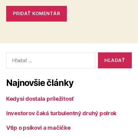
Vyhľadať:
Najnovšie články
Kedysi dostala príležitosť
Investorov čaká turbulentný druhý polrok
Vtip o psíkovi a mačičke