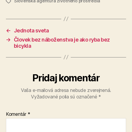
Slovenská agentúra životného prostredia
Značky
←
Jednota sveta
→
Človek bez náboženstva je ako ryba bez
bicykla
Pridaj komentár
Vaša e-mailová adresa nebude zverejnená.
Vyžadované polia sú označené
*
Komentár
*