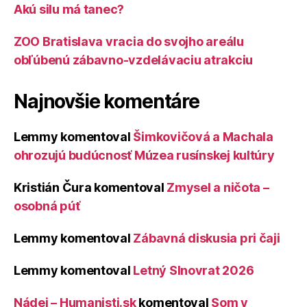
Akú silu má tanec?
ZOO Bratislava vracia do svojho areálu
obľúbenú zábavno-vzdelávaciu atrakciu
Najnovšie komentáre
Lemmy
komentoval
Šimkovičová a Machala
ohrozujú budúcnosť Múzea rusínskej kultúry
Kristián Čura
komentoval
Zmysel a ničota –
osobná púť
Lemmy
komentoval
Zábavná diskusia pri čaji
Lemmy
komentoval
Letný Slnovrat 2026
Nádej – Humanisti.sk
komentoval
Som v