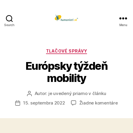
Search
Menu
Humanisti.sk
Kategórie
TLAČOVÉ SPRÁVY
Európsky týždeň
mobility
Autor:
je uvedený priamo v článku
Autor
článku
na
15. septembra 2022
Žiadne komentáre
Dátum
Európs
článku
týždeň
mobilit