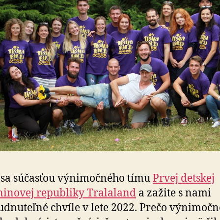
 sa súčasťou výnimočného tímu
Prvej detskej
inovej republiky Tralaland
a zažite s nami
dnuteľné chvíle v lete 2022. Prečo výnimoč