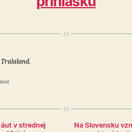
prihlášku
 Tralaland.
land
ut v strednej
Na Slovensku vzn