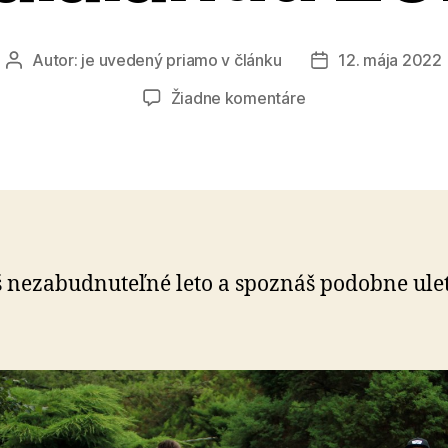
Autor:
je uvedený priamo v článku
12. mája 2022
Autor
Dátum
článku
článku
na
Žiadne komentáre
Pridaj
sa
do
tímu
Tralalandu
2022
š nezabudnuteľné leto a spoznáš podobne ul