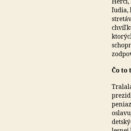
Herci,
ľudia,
stretá
chvíľku
ktorýc
schopn
zodpov
Čo to 
Tralal
prezid
peniaz
oslavu
detský
lesnej