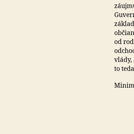
záujmu
Guvern
základ
občian
od rod
odchod
vlády,
to ted
Minimá