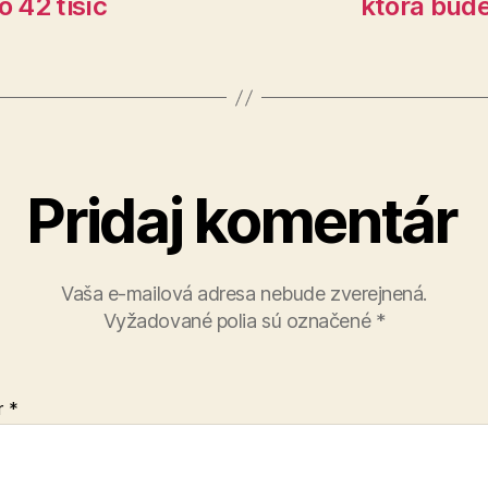
o 42 tisíc
ktorá bud
Pridaj komentár
Vaša e-mailová adresa nebude zverejnená.
Vyžadované polia sú označené
*
r
*