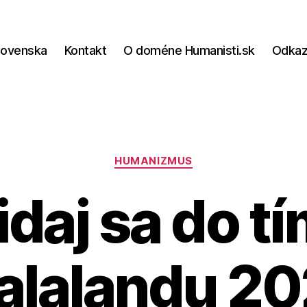
lovenska
Kontakt
O doméne Humanisti.sk
Odka
Kategórie
HUMANIZMUS
idaj sa do t
alalandu 2