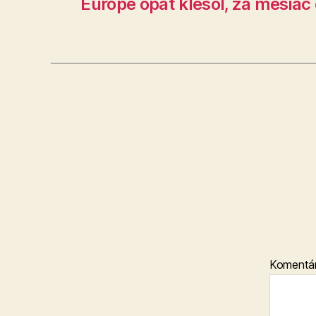
Európe opäť klesol, za mesiac 
Komentá