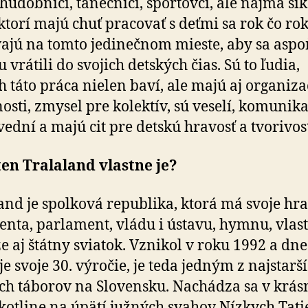
 hudobníci, tanečníci, športovci, ale najmä ši
 ktorí majú chuť pracovať s deťmi sa rok čo ro
vajú na tomto jedinečnom mieste, aby sa aspo
 vrátili do svojich detských čias. Sú to ľudia,
h táto práca nielen baví, ale majú aj organiz
osti, zmysel pre kolektív, sú veselí, komunika
ední a majú cit pre detskú hravosť a tvorivos
ten Tralaland vlastne je?
and je spolková republika, ktorá má svoje hra
enta, parlament, vládu i ústavu, hymnu, vlas
e aj štátny sviatok. Vznikol v roku 1992 a dne
je svoje 30. výročie, je teda jedným z najstarš
ch táborov na Slovensku. Nachádza sa v krás
 kotline na úpätí južných svahov Nízkych Tati