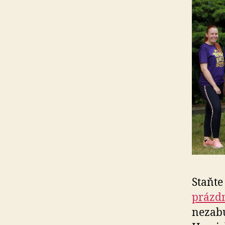
Staňte
prázdn
nezabu