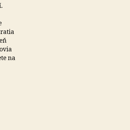
.
e
ratia
deň
novia
ete na