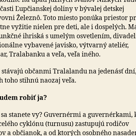
 časti Ľupčianskej doliny v bývalej detskej
ovni Železnô. Toto miesto ponúka priestor p
tne vyžitie nielen pre deti, ale i dospelých. M
unkčné ihriská s umelým osvetlením, divade
ionálne vybavené javisko, výtvarný ateliér,
ar, Tralabanku a veľa, veľa iného.
a stávajú občanmi Tralalandu na jedenásť dní
h toho stihnú naozaj veľa.
budem robiť ja?
sa stanete vy? Guvernérmi a guvernérkami, 
celého cyklónu (turnusu) zastupujú rodičov
v a občianok, a od ktorých osobného nasade