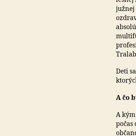
južnej
ozdrav
absolú
multif
profes
Tralab
Deti s
ktorýc
A čo 
A kým 
počas 
občano