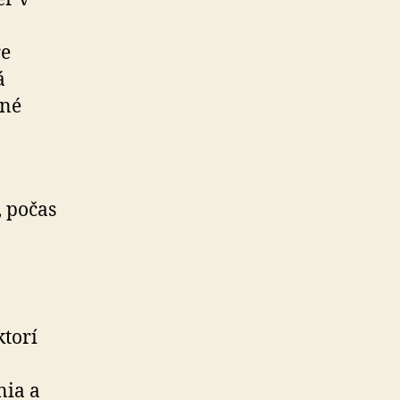
re
á
lné
, počas
ktorí
nia a