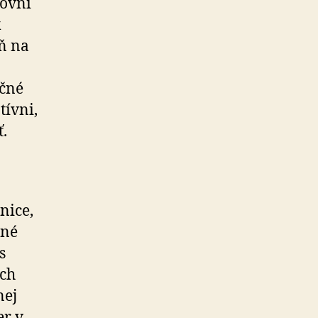
kovní
k
ň na
ačné
tívni,
ť.
nice,
tné
s
ích
nej
er v