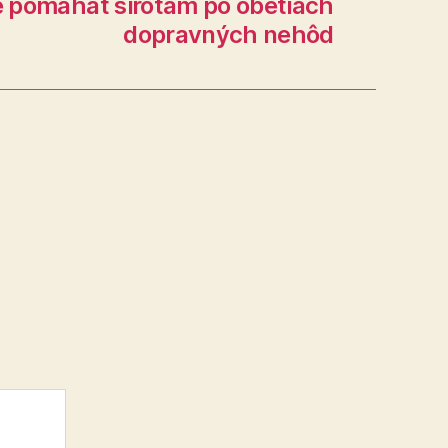
e pomáhať sirotám po obetiach
dopravných nehôd