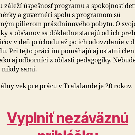
 záleží úspešnosť programu a spokojnosť detí
érky a guvernéri spolu s programom sú
ným pilierom prázdninového pobytu. O svoj
ky a občanov sa dôkladne starajú od ich preb
ičov v deň príchodu až po ich odovzdanie v 
u. Pri tejto práci im pomáhajú aj ostatní čle
 ako aj odborníci z oblasti pedagogiky. Nebud
a nikdy sami.
lny vek pre prácu v Tralalande je 20 rokov.
Vyplniť nezáväznú