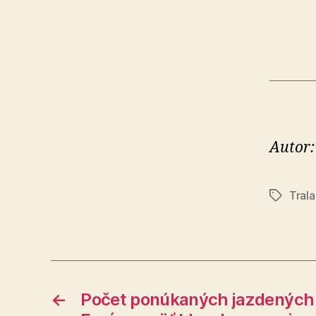
Autor:
Trala
Značky
←
Počet ponúkaných jazdených á