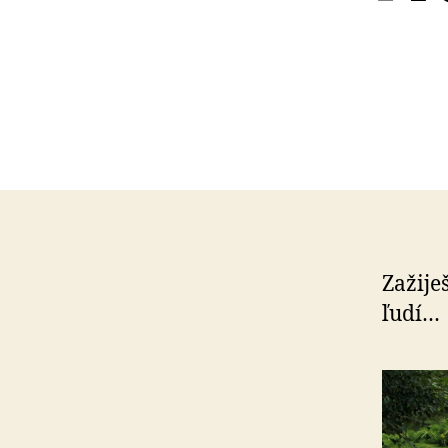
Zažije
ľudí…