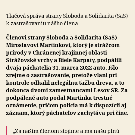
naším
členom,
ktorého
Tlačová správa strany Sloboda a Solidarita (SaS)
zastrašujú
k zastrašovaniu nášho člena.
Členovi strany Sloboda a Solidarita (SaS)
Miroslavovi Martinkovi, ktorý je strážcom
prírody v Chránenej krajinnej oblasti
Strážovské vrchy a Biele Karpaty, podpálili
dvaja páchatelia 31. marca 2022 auto. Išlo
zrejme o zastrašovanie, pretože vlani pri
kontrole odhalil nelegálnu ťažbu dreva, a to
dokonca dvomi zamestnancami Lesov SR. Za
podpálené auto podal Martinka trestné
oznámenie, pričom polícia má k dispozícii aj
záznam, ktorý páchateľov zachytáva pri čine.
„Za naším členom stojíme a má našu plnú