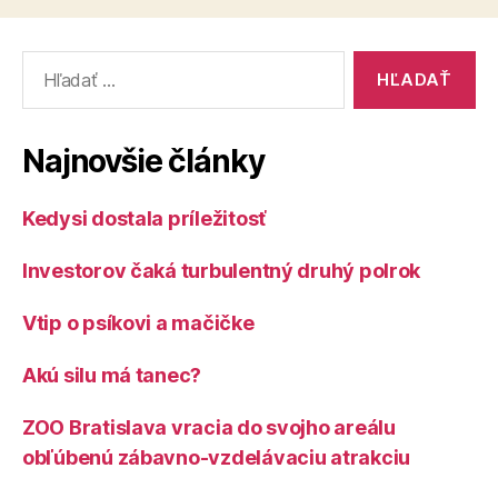
Vyhľadať:
Najnovšie články
Kedysi dostala príležitosť
Investorov čaká turbulentný druhý polrok
Vtip o psíkovi a mačičke
Akú silu má tanec?
ZOO Bratislava vracia do svojho areálu
obľúbenú zábavno-vzdelávaciu atrakciu