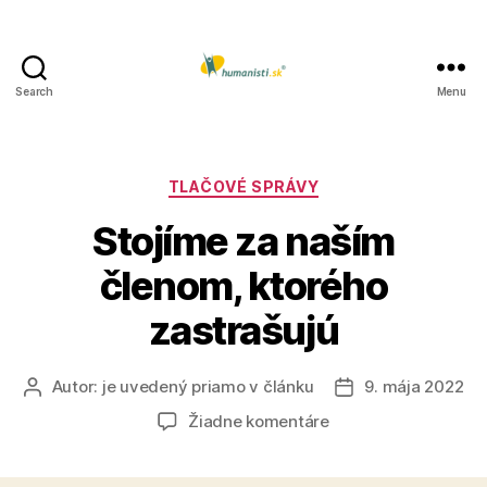
Search
Menu
Humanisti.sk
Kategórie
TLAČOVÉ SPRÁVY
Stojíme za naším
členom, ktorého
zastrašujú
Autor:
je uvedený priamo v článku
9. mája 2022
Autor
Dátum
článku
článku
na
Žiadne komentáre
Stojíme
za