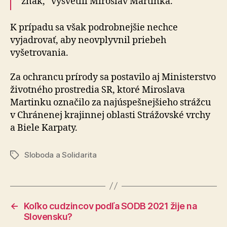
znak,“ vysvetlil Miroslav Martinka.
K prípadu sa však podrobnejšie nechce
vyjadrovať, aby neovplyvnil priebeh
vyšetrovania.
Za ochrancu prírody sa postavilo aj Ministerstvo
životného prostredia SR, ktoré Miroslava
Martinku označilo za najúspešnejšieho strážcu
v Chránenej krajinnej oblasti Strážovské vrchy
a Biele Karpaty.
Sloboda a Solidarita
Značky
←
Koľko cudzincov podľa SODB 2021 žije na
Slovensku?