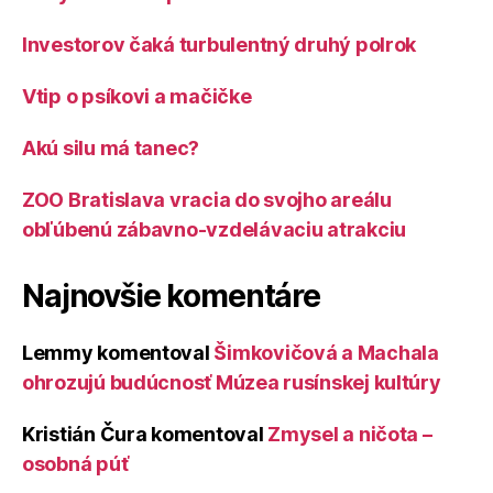
Investorov čaká turbulentný druhý polrok
Vtip o psíkovi a mačičke
Akú silu má tanec?
ZOO Bratislava vracia do svojho areálu
obľúbenú zábavno-vzdelávaciu atrakciu
Najnovšie komentáre
Lemmy
komentoval
Šimkovičová a Machala
ohrozujú budúcnosť Múzea rusínskej kultúry
Kristián Čura
komentoval
Zmysel a ničota –
osobná púť