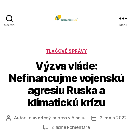
Search
Menu
Humanisti.sk
Kategórie
TLAČOVÉ SPRÁVY
Výzva vláde:
Nefinancujme vojenskú
agresiu Ruska a
klimatickú krízu
Autor:
je uvedený priamo v článku
3. mája 2022
Autor
Dátum
článku
článku
na
Žiadne komentáre