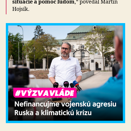
situácie a pomoc ľuďom
,“ povedal Martin
Hojsík.