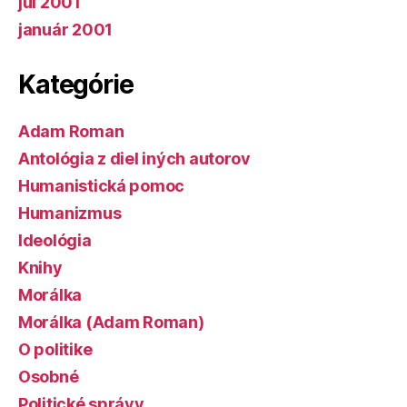
júl 2001
január 2001
Kategórie
Adam Roman
Antológia z diel iných autorov
Humanistická pomoc
Humanizmus
Ideológia
Knihy
Morálka
Morálka (Adam Roman)
O politike
Osobné
Politické správy