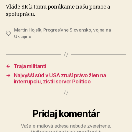
Vláde SR k tomu ponúkame našu pomoc a
spoluprácu.
Martin Hojsík
,
Progresívne Slovensko
,
vojna na
Značky
Ukrajine
←
Traja militanti
→
Najvyšší súd v USA zruší právo žien na
interrupciu, zistil server Politico
Pridaj komentár
Vaša e-mailová adresa nebude zverejnená.