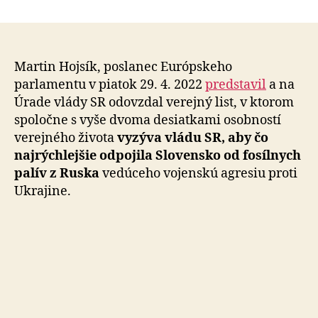
Výzva
vláde:
Nefinancujme
vojenskú
agresiu
Martin Hojsík, poslanec Európskeho
Ruska
parlamentu v piatok 29. 4. 2022
predstavil
a na
a
Úrade vlády SR odovzdal verejný list, v ktorom
klimatickú
spoločne s vyše dvoma desiatkami osobností
krízu
verejného života
vyzýva vládu SR, aby čo
najrýchlejšie odpojila Slovensko od fosílnych
palív z Ruska
vedúceho vojenskú agresiu proti
Ukrajine.