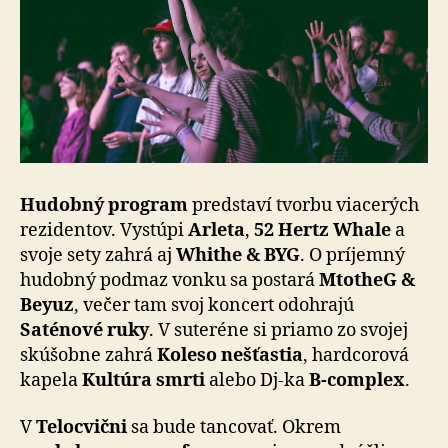
Hudobný program
predstaví tvorbu viacerých
rezidentov. Vystúpi
Arleta
,
52 Hertz Whale
a
svoje sety zahrá aj
Whithe & BYG
. O príjemný
hudobný podmaz vonku sa postará
MtotheG &
Beyuz
, večer tam svoj koncert odohrajú
Saténové ruky
. V suteréne si priamo zo svojej
skúšobne zahrá
Koleso nešťastia
, hardcorová
kapela
Kultúra smrti
alebo Dj-ka
B-complex
.
V
Telocvični
sa bude tancovať. Okrem