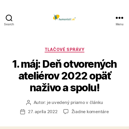
Search
Menu
Humanisti.sk
Kategórie
TLAČOVÉ SPRÁVY
1. máj: Deň otvorených
ateliérov 2022 opäť
naživo a spolu!
Autor:
je uvedený priamo v článku
Autor
článku
na
27. apríla 2022
Žiadne komentáre
Dátum
1.
článku
máj: