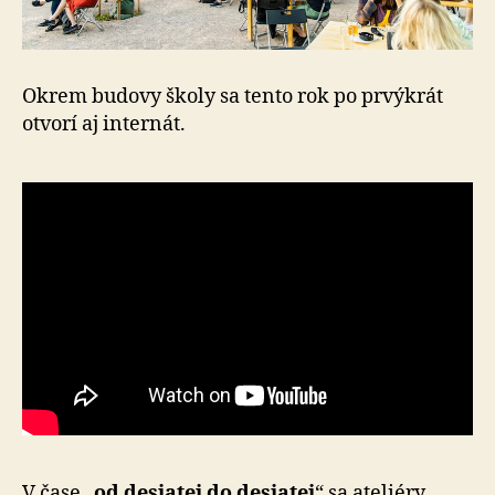
Okrem budovy školy sa tento rok po prvýkrát
otvorí aj internát.
V čase „
od desiatej do desiatej
“ sa ateliéry