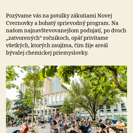
Deň
otvorený
ateliérov
Pozývame vás na potulky zákutiami Novej
2022
Cvernovky a bohatý sprievodný program. Na
opäť
našom najnavštevovanejšom podujatí, po dvoch
naživo
„zatvorených“ ročníkoch, opäť privítame
a
všetkých, ktorých zaujíma, čím žije areál
spolu!
bývalej chemickej priemyslovky.