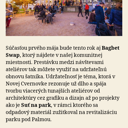
Súčasťou prvého mája bude tento rok aj
Bagbet
Swap
, ktorý nájdete v našej komunitnej
miestnosti. Prestávku medzi návštevami
ateliérov tak môžete využiť na udržateľnú
obnovu šatníka. Udržateľnosť je téma, ktorá v
Novej Cvernovke rezonuje už dlho a spája
tvorbu viacerých tunajších ateliérov od
architektúry cez grafiku a dizajn až po projekty
ako je
Suť na park
, v rámci ktorého sa
odpadový materiál zužitkoval na revitalizáciu
parku pod Palmou.