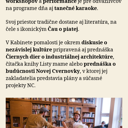
workshopov
a
performance
je pre odvážlivcov
na programe dňa aj
tanečné karaoke
.
Svoj priestor tradične dostane aj literatúra, na
čele s ikonickým
Čau o piatej
.
V Kabinete pomalosti je okrem
diskusie o
nezávislej kultúre
pripravená aj prednáška
Čiernych dier o industriálnej architektúre
,
čítačka knihy Listy mame alebo
prednáška o
budúcnosti Novej Cvernovky
, v ktorej jej
zakladatelia predstavia plány a súčasné
projekty NC.