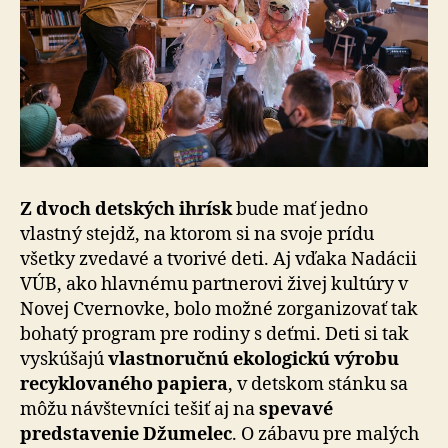
Z dvoch detských ihrísk
bude mať jedno
vlastný stejdž, na ktorom si na svoje prídu
všetky zvedavé a tvorivé deti. Aj vďaka Nadácii
VÚB, ako hlavnému partnerovi živej kultúry v
Novej Cvernovke, bolo možné zorganizovať tak
bohatý program pre rodiny s deťmi. Deti si tak
vyskúšajú
vlastnoručnú ekologickú výrobu
recyklovaného papiera
, v detskom stánku sa
môžu návštevníci tešiť aj na
spevavé
predstavenie Džumelec
. O zábavu pre malých