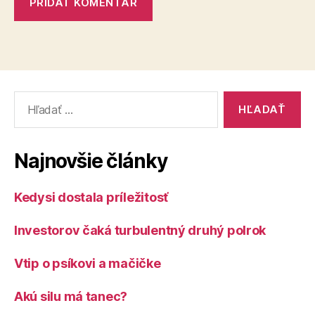
Vyhľadať:
Najnovšie články
Kedysi dostala príležitosť
Investorov čaká turbulentný druhý polrok
Vtip o psíkovi a mačičke
Akú silu má tanec?