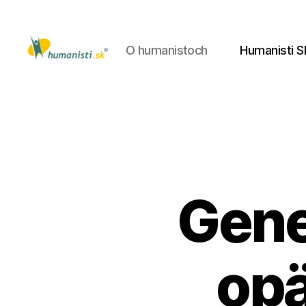
O humanistoch
Humanisti S
Humanisti.sk
Gene
opä