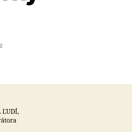
22
A ĽUDÍ,
rátora