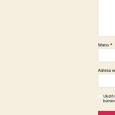
Meno
*
Adresa 
Uložiť
koment