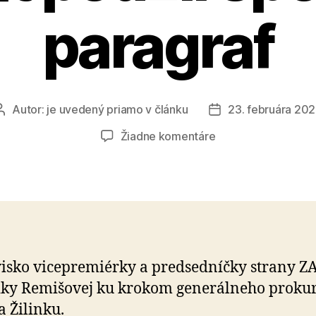
paragraf
Autor:
je uvedený priamo v článku
23. februára 20
Autor
Dátum
článku
článku
na
Žiadne komentáre
Generálny
prokurátor
opäť
použil
sporný
paragraf
isko vicepremiérky a predsedníčky strany Z
ky Remišovej ku krokom generálneho proku
 Žilinku.