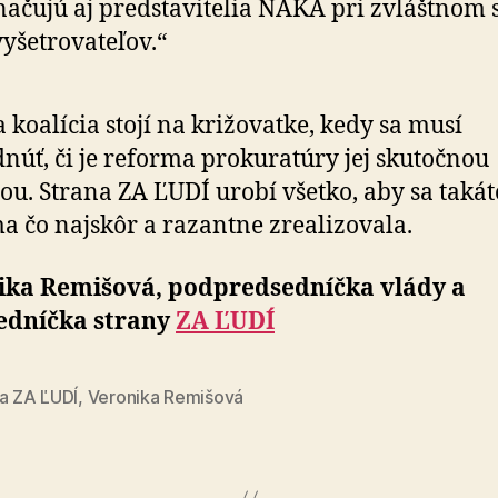
ačujú aj predstavitelia NAKA pri zvláštnom 
vyšetrovateľov.“
 koalícia stojí na križovatke, kedy sa musí
núť, či je reforma prokuratúry jej skutočnou
tou. Strana ZA ĽUDÍ urobí všetko, aby sa takát
a čo najskôr a razantne zrealizovala.
ika Remišová, podpredsedníčka vlády a
edníčka strany
ZA ĽUDÍ
na ZA ĽUDÍ
,
Veronika Remišová