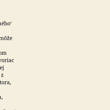
ného‘
omôže
kom
voriac
ej
 z
tora,
m,