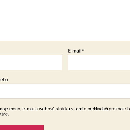
E-mail
*
webu
 moje meno, e-mail a webovú stránku v tomto prehliadači pre moje 
áre.