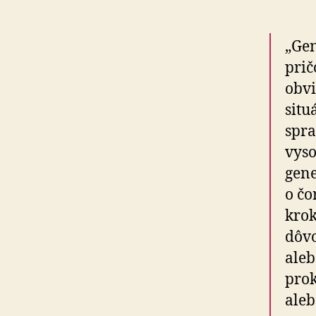
„Gen
prič
obvi
situ
spra
vys
gene
o čo
krok
dôvo
aleb
prok
aleb