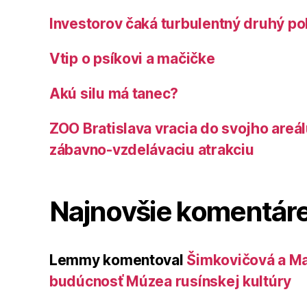
Investorov čaká turbulentný druhý po
Vtip o psíkovi a mačičke
Akú silu má tanec?
ZOO Bratislava vracia do svojho areá
zábavno-vzdelávaciu atrakciu
Najnovšie komentár
Lemmy
komentoval
Šimkovičová a Ma
budúcnosť Múzea rusínskej kultúry