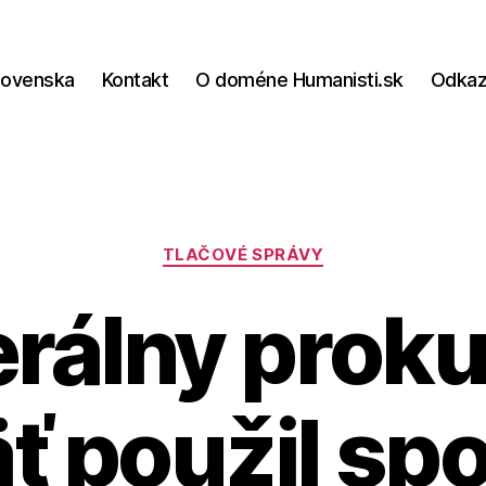
lovenska
Kontakt
O doméne Humanisti.sk
Odka
Kategórie
TLAČOVÉ SPRÁVY
rálny proku
ť použil sp