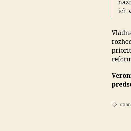
nazn
ich 
Vládna
rozhod
priori
reform
Veron
preds
stra
Značky