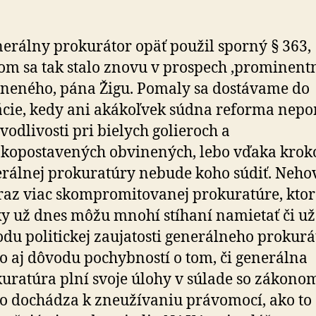
erálny prokurátor opäť použil sporný § 363,
om sa tak stalo znovu v prospech ‚prominent
neného, pána Žigu. Pomaly sa dostávame do
ácie, kedy ani akákoľvek súdna reforma nep
vodlivosti pri bielych golieroch a
okopostavených obvinených, lebo vďaka kro
rálnej prokuratúry nebude koho súdiť. Neho
raz viac skompromitovanej prokuratúre, ktor
y už dnes môžu mnohí stíhaní namietať či už
du politickej zaujatosti generálneho prokurá
o aj dôvodu pochybností o tom, či generálna
uratúra plní svoje úlohy v súlade so zákono
o dochádza k zneužívaniu právomocí, ako to