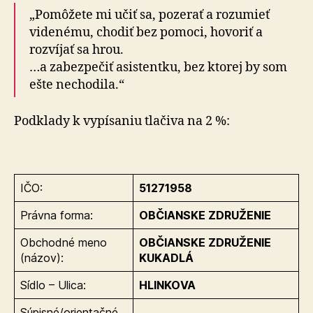
„Pomôžete mi učiť sa, pozerať a rozumieť
videnému, chodiť bez pomoci, hovoriť a
rozvíjať sa hrou.
…a zabezpečiť asistentku, bez ktorej by som
ešte nechodila.“
Podklady k vypísaniu tlačiva na 2 %:
IČO:
51271958
Právna forma:
OBČIANSKE ZDRUŽENIE
Obchodné meno
OBČIANSKE ZDRUŽENIE
(názov):
KUKADLÁ
Sídlo – Ulica:
HLINKOVA
Súpisné/orientačné