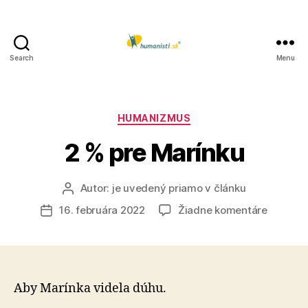
Search
Menu
Humanisti.sk
Kategórie
HUMANIZMUS
2 % pre Marínku
Autor:
je uvedený priamo v článku
Autor
článku
na
16. februára 2022
Žiadne komentáre
Dátum
2
článku
%
pre
Marínku
Aby Marínka videla dúhu.