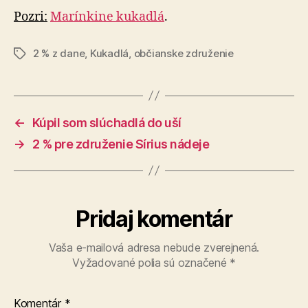
Pozri:
Marínkine kukadlá
.
2 % z dane
,
Kukadlá
,
občianske združenie
Značky
←
Kúpil som slúchadlá do uší
→
2 % pre združenie Sírius nádeje
Pridaj komentár
Vaša e-mailová adresa nebude zverejnená.
Vyžadované polia sú označené
*
Komentár
*