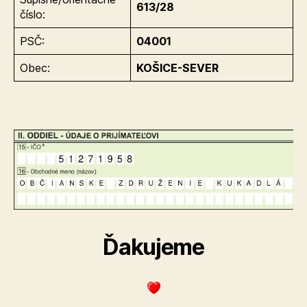
613/28
číslo:
PSČ:
04001
Obec:
KOŠICE-SEVER
Ďakujeme