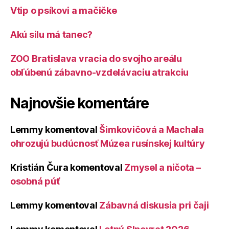
Vtip o psíkovi a mačičke
Akú silu má tanec?
ZOO Bratislava vracia do svojho areálu
obľúbenú zábavno-vzdelávaciu atrakciu
Najnovšie komentáre
Lemmy
komentoval
Šimkovičová a Machala
ohrozujú budúcnosť Múzea rusínskej kultúry
Kristián Čura
komentoval
Zmysel a ničota –
osobná púť
Lemmy
komentoval
Zábavná diskusia pri čaji