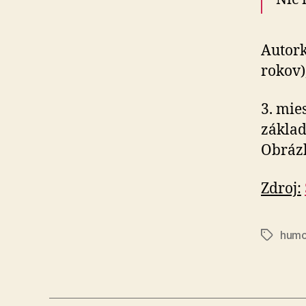
Autork
rokov)
3. mie
základ
Obrázk
Zdroj:
humo
Značky