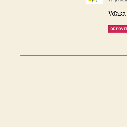
Vďak
ODPOVE