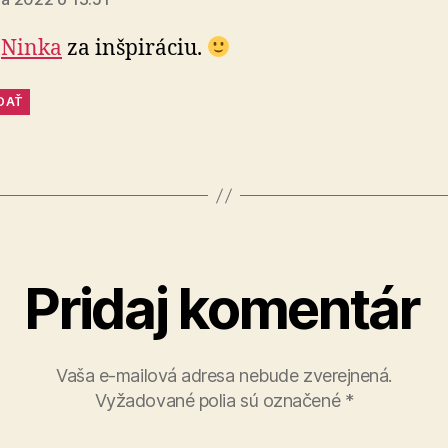
a
Ninka
za inšpiráciu.
DAŤ
Pridaj komentár
Vaša e-mailová adresa nebude zverejnená.
Vyžadované polia sú označené
*