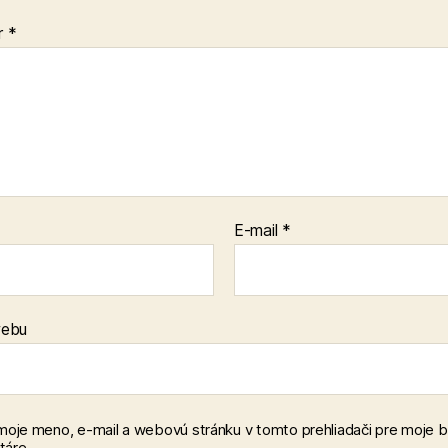
r
*
E-mail
*
webu
 moje meno, e-mail a webovú stránku v tomto prehliadači pre moje 
áre.