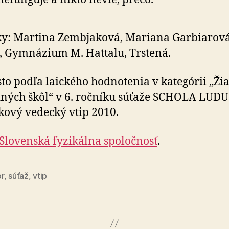
y: Martina Zembjaková, Mariana Garbiarová
, Gymnázium M. Hattalu, Trstená.
sto podľa laického hodnotenia v kategórii „Žia
ných škôl“ v 6. ročníku súťaže SCHOLA LUDU
ový vedecký vtip 2010.
Slovenská fyzikálna spoločnosť
.
r
,
súťaž
,
vtip