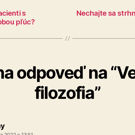
cienti s
Nechajte sa strh
obou pľúc?
na odpoveď na “Ve
filozofia”
hovorí:
y
ra 2022 o 13:51