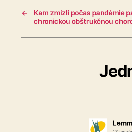
←
Kam zmizli počas pandémie pa
chronickou obštrukčnou chor
Jed
Lemm
17. januá