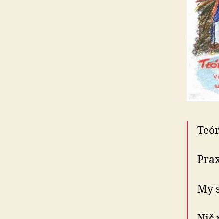
Teór
Prax
My s
Nič 