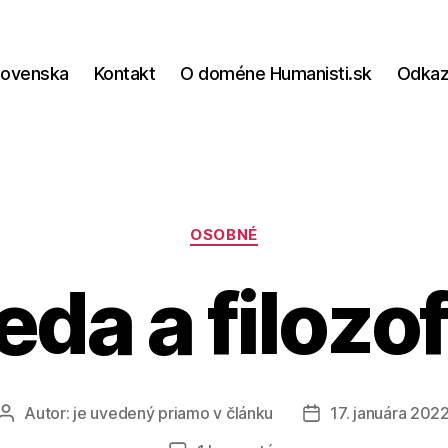
lovenska
Kontakt
O doméne Humanisti.sk
Odka
Kategórie
OSOBNÉ
eda a filozof
Autor:
je uvedený priamo v článku
17. januára 202
Autor
Dátum
článku
článku