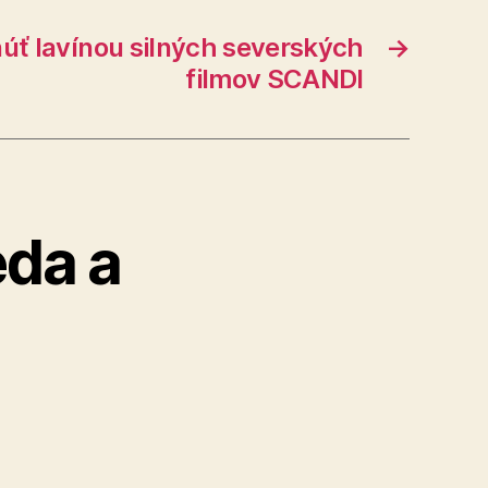
núť lavínou silných severských
→
filmov SCANDI
da a