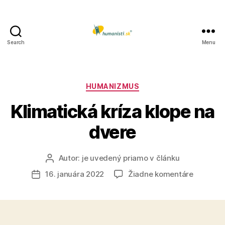
Search
Menu
Humanisti.sk
Kategórie
HUMANIZMUS
Klimatická kríza klope na
dvere
Autor:
je uvedený priamo v článku
Autor
článku
na
16. januára 2022
Žiadne komentáre
Dátum
Klimatic
článku
kríza
klope
na