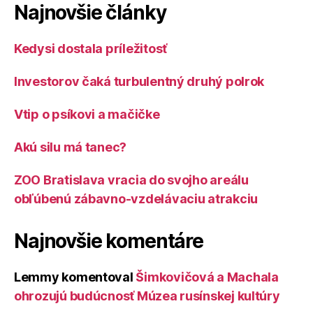
Najnovšie články
Kedysi dostala príležitosť
Investorov čaká turbulentný druhý polrok
Vtip o psíkovi a mačičke
Akú silu má tanec?
ZOO Bratislava vracia do svojho areálu
obľúbenú zábavno-vzdelávaciu atrakciu
Najnovšie komentáre
Lemmy
komentoval
Šimkovičová a Machala
ohrozujú budúcnosť Múzea rusínskej kultúry