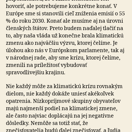
hovoriť, ale potrebujeme konkrétne konať. V
Európe sme si stanovili cieľ zníženia emisií o 55
% do roku 2030. Konať ale musíme aj na úrovni
členských štátov. Preto budem naďalej tlačiť na
to, aby naša vláda už konečne brala klimatickú
zmenu ako najväčšiu výzvu, ktorej čelíme. Je
úlohou ako nás v Európskom parlamente, tak aj
v národnej rade, aby sme krízu, ktorej čelíme,
zmenili na príležitosť vybudovať
spravodlivejšiu krajinu.
Nie každý môže za klimatickú krízu rovnakým
dielom, nie každý dokáže uniesť akékoľvek
opatrenia. Nízkopríjmové skupiny obyvateľov
majú najmenší podiel na klimatickej zmene,
ale často najviac doplácajú na jej negatívne
dôsledky. Nemôže sa totiž stať, že
znečisťovatelia budú ďalej znečisťovať, a ľudia