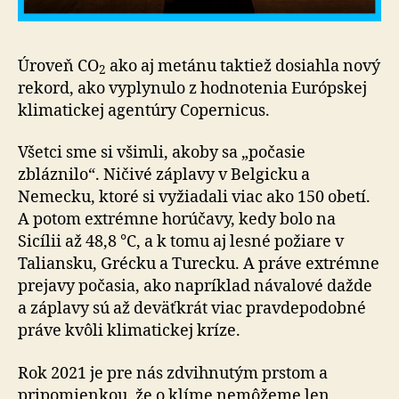
Úroveň CO
ako aj metánu taktiež dosiahla nový
2
rekord, ako vyplynulo z hodnotenia Európskej
klimatickej agentúry Copernicus.
Všetci sme si všimli, akoby sa „počasie
zbláznilo“. Ničivé záplavy v Belgicku a
Nemecku, ktoré si vyžiadali viac ako 150 obetí.
A potom extrémne horúčavy, kedy bolo na
Sicílii až 48,8 °C, a k tomu aj lesné požiare v
Taliansku, Grécku a Turecku. A práve extrémne
prejavy počasia, ako napríklad návalové dažde
a záplavy sú až deväťkrát viac pravdepodobné
práve kvôli klimatickej kríze.
Rok 2021 je pre nás zdvihnutým prstom a
pripomienkou, že o klíme nemôžeme len