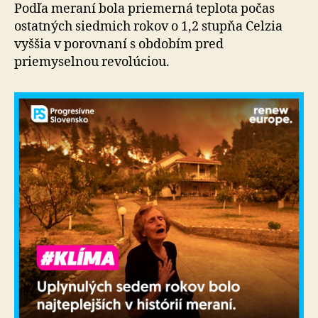
dvere
Podľa meraní bola priemerná teplota počas
ostatných siedmich rokov o 1,2 stupňa Celzia
vyššia v porovnaní s obdobím pred
priemyselnou revolúciou.