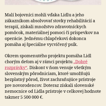
Malí bojovníci mohli vďaka Lidlu a jeho
zákazníkom absolvovať stovky rehabilitácií a
terapií, získali množstvo zdravotníckych
pomôcok, materiálnej pomoci či príspevkov na
operácie. Jednému chlapčekovi dokonca
pomáha aj špeciálne vycvičený psík.
Okrem spomenutého projektu pomáha Lidl
chorým deťom aj v rámci projektu
„Dobré
rozprávky“
. Diskont v ňom venuje všetkým
slovenským pôrodniciam, ktoré umožňujú
bezplatný pôrod, život zachraňujúce prístroje
pre novorodencov. Doteraz získali slovenské
nemocnice od Lidla prístroje v celkovej hodnote
takmer 5 500 000 €.