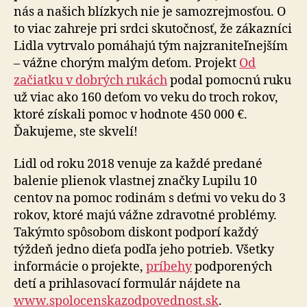
nás a našich blízkych nie je samozrejmosťou. O
to viac zahreje pri srdci skutočnosť, že zákazníci
Lidla vytrvalo pomáhajú tým najzraniteľnejším
– vážne chorým malým deťom. Projekt
Od
začiatku v dobrých rukách
podal pomocnú ruku
už viac ako 160 deťom vo veku do troch rokov,
ktoré získali pomoc v hodnote 450 000 €.
Ďakujeme, ste skvelí!
Lidl od roku 2018 venuje za každé predané
balenie plienok vlastnej značky Lupilu 10
centov na pomoc rodinám s deťmi vo veku do 3
rokov, ktoré majú vážne zdravotné problémy.
Takýmto spôsobom diskont podporí každý
týždeň jedno dieťa podľa jeho potrieb. Všetky
informácie o projekte,
príbehy
podporených
detí a prihlasovací formulár nájdete na
www.spolocenskazodpovednost.sk
.