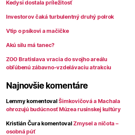
Kedysi dostala príležitosť
Investorov čaká turbulentný druhý polrok
Vtip o psíkovi a mačičke
Akú silu má tanec?
ZOO Bratislava vracia do svojho areálu
obľúbenú zábavno-vzdelávaciu atrakciu
Najnovšie komentáre
Lemmy
komentoval
Šimkovičová a Machala
ohrozujú budúcnosť Múzea rusínskej kultúry
Kristián Čura
komentoval
Zmysel a ničota –
osobná púť