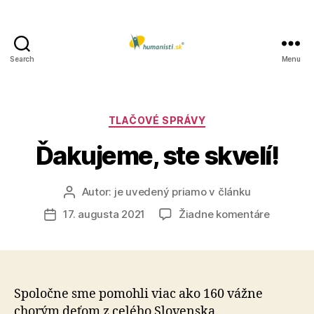
Search
Menu
Humanisti.sk
Kategórie
TLAČOVÉ SPRÁVY
Ďakujeme, ste skvelí!
Autor:
je uvedený priamo v článku
Autor
článku
na
17. augusta 2021
Žiadne komentáre
Dátum
Ďakujem
článku
ste
skvelí!
Spoločne sme pomohli viac ako 160 vážne
chorým deťom z celého Slovenska.