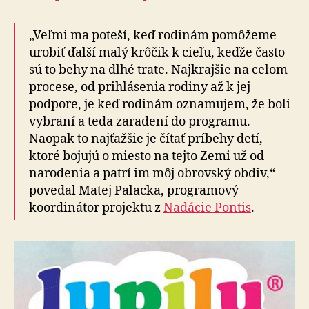
„Veľmi ma poteší, keď rodinám pomôžeme
urobiť ďalší malý krôčik k cieľu, keďže často
sú to behy na dlhé trate. Najkrajšie na celom
procese, od prihlásenia rodiny až k jej
podpore, je keď rodinám oznamujem, že boli
vybraní a teda zaradení do programu.
Naopak to najťažšie je čítať príbehy detí,
ktoré bojujú o miesto na tejto Zemi už od
narodenia a patrí im môj obrovský obdiv,“
povedal Matej Palacka, programový
koordinátor projektu z
Nadácie Pontis
.