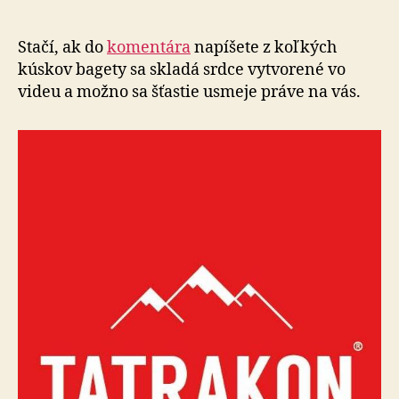
balíček
s
pochúťk
Stačí, ak do
komentára
napíšete z koľkých
od
kúskov bagety sa skladá srdce vytvorené vo
Tatrako
videu a možno sa šťastie usmeje práve na vás.