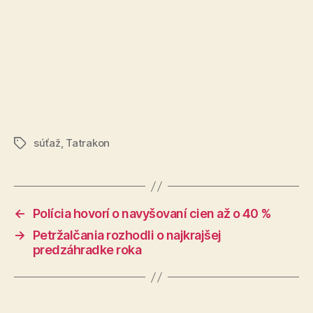
súťaž
,
Tatrakon
Značky
←
Polícia hovorí o navyšovaní cien až o 40 %
→
Petržalčania rozhodli o najkrajšej
predzáhradke roka