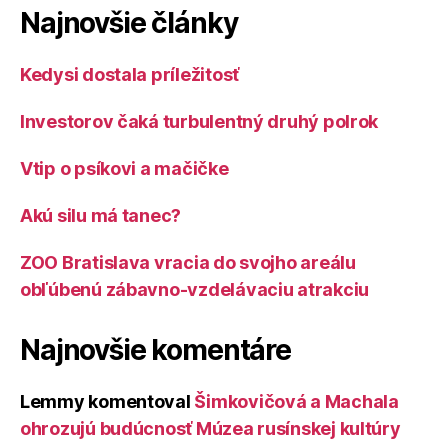
Najnovšie články
Kedysi dostala príležitosť
Investorov čaká turbulentný druhý polrok
Vtip o psíkovi a mačičke
Akú silu má tanec?
ZOO Bratislava vracia do svojho areálu
obľúbenú zábavno-vzdelávaciu atrakciu
Najnovšie komentáre
Lemmy
komentoval
Šimkovičová a Machala
ohrozujú budúcnosť Múzea rusínskej kultúry